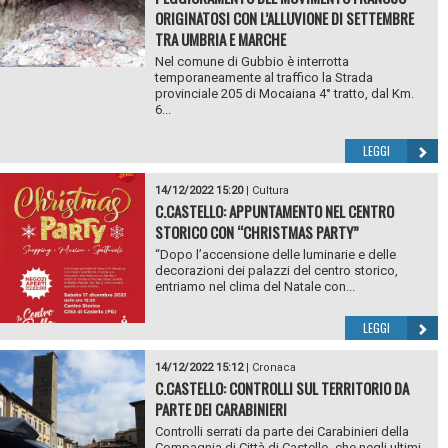
ORIGINATOSI CON L’ALLUVIONE DI SETTEMBRE
TRA UMBRIA E MARCHE
Nel comune di Gubbio è interrotta
temporaneamente al traffico la Strada
provinciale 205 di Mocaiana 4° tratto, dal Km.
6...
LEGGI
14/12/2022 15:20
|
Cultura
C.CASTELLO: APPUNTAMENTO NEL CENTRO
STORICO CON “CHRISTMAS PARTY”
“Dopo l’accensione delle luminarie e delle
decorazioni dei palazzi del centro storico,
entriamo nel clima del Natale con...
LEGGI
14/12/2022 15:12
|
Cronaca
C.CASTELLO: CONTROLLI SUL TERRITORIO DA
PARTE DEI CARABINIERI
Controlli serrati da parte dei Carabinieri della
Compagnia di Città di Castello, che negli ultimi