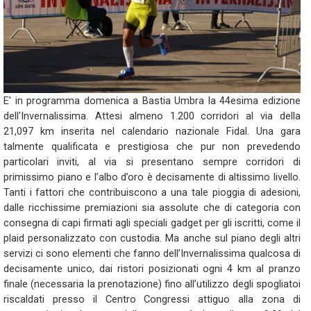
E' in programma domenica a Bastia Umbra la 44esima edizione
dell'Invernalissima. Attesi almeno 1.200 corridori al via della
21,097 km inserita nel calendario nazionale Fidal. Una gara
talmente qualificata e prestigiosa che pur non prevedendo
particolari inviti, al via si presentano sempre corridori di
primissimo piano e l’albo d’oro è decisamente di altissimo livello.
Tanti i fattori che contribuiscono a una tale pioggia di adesioni,
dalle ricchissime premiazioni sia assolute che di categoria con
consegna di capi firmati agli speciali gadget per gli iscritti, come il
plaid personalizzato con custodia. Ma anche sul piano degli altri
servizi ci sono elementi che fanno dell’Invernalissima qualcosa di
decisamente unico, dai ristori posizionati ogni 4 km al pranzo
finale (necessaria la prenotazione) fino all’utilizzo degli spogliatoi
riscaldati presso il Centro Congressi attiguo alla zona di