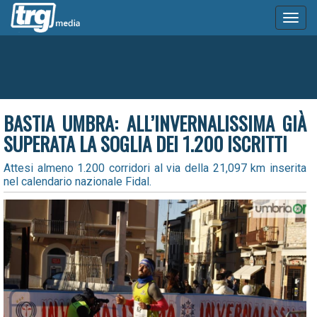
Toggl
naviga
BASTIA UMBRA: ALL’INVERNALISSIMA GIÀ
SUPERATA LA SOGLIA DEI 1.200 ISCRITTI
Attesi almeno 1.200 corridori al via della 21,097 km inserita
nel calendario nazionale Fidal.