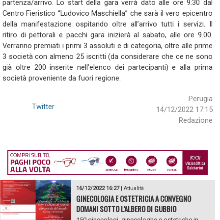
partenza/arrivo. Lo start della gara verrà dato alle ore 9:30 dal
Centro Fieristico “Ludovico Maschiella” che sarà il vero epicentro
della manifestazione ospitando oltre all’arrivo tutti i servizi. Il
ritiro di pettorali e pacchi gara inizierà al sabato, alle ore 9.00.
Verranno premiati i primi 3 assoluti e di categoria, oltre alle prime
3 società con almeno 25 iscritti (da considerare che ce ne sono
già oltre 200 inserite nell’elenco dei partecipanti) e alla prima
società proveniente da fuori regione.
Perugia
Twitter
14/12/2022 17:15
Redazione
16/12/2022 16:27
|
Attualità
GINECOLOGIA E OSTETRICIA A CONVEGNO
DOMANI SOTTO L’ALBERO DI GUBBIO
150 ginecologi, ginecologhe e ostetriche in