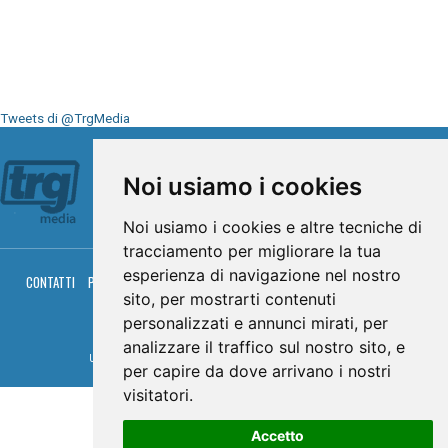
Tweets di @TrgMedia
Seguici su
Noi usiamo i cookies
Noi usiamo i cookies e altre tecniche di
tracciamento per migliorare la tua
esperienza di navigazione nel nostro
CONTATTI
PRIVACY
COOKIES
PALINSESTO
DIRETTA TV
DIRETTA RADIO
sito, per mostrarti contenuti
RGM HITRADIO
personalizzati e annunci mirati, per
© TRG Media 2005-2026
analizzare il traffico sul nostro sito, e
Umbria Televisioni s.r.l. - P.I.00496230541 -
www.trgmedia.it
- Powered by
FFZ
per capire da dove arrivano i nostri
visitatori.
Accetto