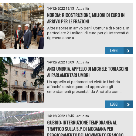
14/12/2022 16:13
|
Attualità
NORCIA: RICOSTRUZIONE, MILIONI DI EURO IN
ARRIVO PER LE FRAZIONI
Altre risorse in arrivo per il Comune di Norcia, in
particolare 21 milioni di euro per gli interventi di
rigenerazione u...
LEGGI
14/12/2022 16:09
|
Attualità
ANCI UMBRIA, APPELLO DI MICHELE TONIACCINI
AI PARLAMENTARI UMBRI
Un appello ai parlamentari eletti in Umbria
affinché sostengano ed approvino gli
emendamenti presentati da Anci alla com...
LEGGI
14/12/2022 15:45
|
Attualità
GUBBIO: INTERRUZIONE TEMPORANEA AL
TRAFFICO SULLA S.P. DI MOCAIANA PER
PEGGIORAMENTO DEL MOVIMENTO FRANOSO