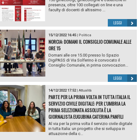
presenza, oltre 100 collegati on line e una
faculty di docenti di altissimo ...
LEGGI
15/12/2022 16:45
|
Politica
NORCIA: DOMANI IL CONSIGLIO COMUNALE ALLE
ORE 15
Domani alle ore 15.00 presso lo Spazio
DigiPASS di Via Solferino è convocato il
Consiglio Comunale, in prima convocazion...
LEGGI
14/12/2022 17:52
|
Attualità
PARTE PER LA PRIMA VOLTA IN TUTTA ITALIA IL
SERVIZIO CIVILE DIGITALE: PER L'UMBRIA LA
PRIMA SELEZIONATA ASSOLUTA È LA
GIORNALISTA EUGUBINA CATERINA PANFILI
Al via per la prima volta il servizio civile digitale
in tutta Italia: un progetto che si sviluppa in
attuazione della c...