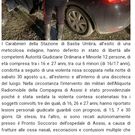
I Carabinieri della Stazione di Bastia Umbra, all’esito di una
meticolosa indagine, hanno deferito in stato di libertà alle
competenti Autorità Giudiziarie Ordinaria e Minorile 12 persone, di
età compresa tra i 16 e 27 anni, tra cui 6 minori (di 16/17 anni),
condotta a seguito di una violenta rissa scoppiata nella notte di
sabato 30 agosto u.s., all’esterno e all’interno di una discoteca
del luogo. Nella circostanza l’intervento dei militari dell’Aliquota
Radiomobile della Compagnia di Assisi è stato provvidenziale
poiché è stata sedata la violenta contesa scatenatasi tra i
soggetti coinvolti, tre dei quali, di 16, 26 e 27 anni, hanno riportato
lesioni personali giudicate guaribili con prognosi, di 15, 7 e 30
giorni. Gli stessi, tra l’altro, si sono recati autonomamente
presso il Pronto Soccorso dell’ospedale di Assisi, a causa di
fratture alle ossa nasali, escoriazioni e contusioni multiple che