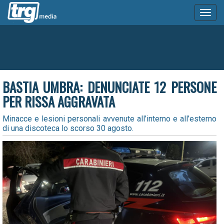
Toggl
naviga
BASTIA UMBRA: DENUNCIATE 12 PERSONE
PER RISSA AGGRAVATA
Minacce e lesioni personali avvenute all’interno e all’esterno
di una discoteca lo scorso 30 agosto.