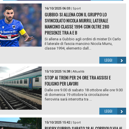
16/10/2025 06:03
|
Sport
GUBBIO: SI ALLENA CON IL GRUPPO LO
SVINCOLATO NICOLA MURRU, LATERALE
MANCINO CLASSE 1994 CON OLTRE 280
PRESENZE TRA A E B
Si allena a Gubbio agli ordini di mister Di Carlo
il laterale di fascia mancino Nicola Murru,
classe 1994, elemento dall...
LEGGI
15/10/2025 16:38
|
Attualità
STOP AI TRENI PER 24 ORE TRA ASSISI E
FOLIGNO PER LAVORI
Dalle ore 9.00 di sabato 18 ottobre alle ore 9.00
di domenica 19 ottobre la circolazione
ferroviria sarà interrotta tra ...
LEGGI
15/10/2025 15:42
|
Sport
RUGBY GUBBIO: SABATO 18 AL COPPIOLO VIA AL