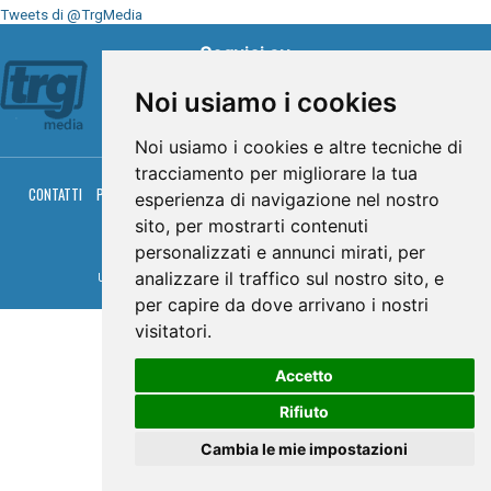
Tweets di @TrgMedia
Seguici su
Noi usiamo i cookies
Noi usiamo i cookies e altre tecniche di
tracciamento per migliorare la tua
CONTATTI
PRIVACY
COOKIES
PALINSESTO
DIRETTA TV
DIRETTA RADIO
esperienza di navigazione nel nostro
RGM HITRADIO
sito, per mostrarti contenuti
© TRG Media 2005-2026
personalizzati e annunci mirati, per
analizzare il traffico sul nostro sito, e
Umbria Televisioni s.r.l. - P.I.00496230541 -
www.trgmedia.it
- Powered by
FFZ
per capire da dove arrivano i nostri
visitatori.
Accetto
Rifiuto
Cambia le mie impostazioni