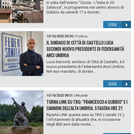
In vista dell’evento “Ciccia - L’Italia in 20
Salsicce”, in programma nel centro storico di
Gubbio da venerdì 17 a domen...
LEGGI
15/10/2025 09:54
|
Politica
IL SINDACO DI CITTÀ DI CASTELLO LUCA
SECONDI NUOVO PRESIDENTE DI FEDERSANITÀ
ANCI UMBRIA
Luca Secondi, sindaco di Città di Castello, è il
nuovo presidente di Federsanità Anci Umbria.
Nel suo mandato, di durata...
LEGGI
15/10/2025 08:51
|
Attualità
TORNA LINK SU TRG: "FRANCESCO A GUBBIO" E I
CAMMINI DELL'ALTA UMBRIA. STASERA ORE 21
Riparte LINK questa sera su TRG ( canale 13 ),
l`infotainment di attualità che, in occasione
degli 800 anni dalla morte ...