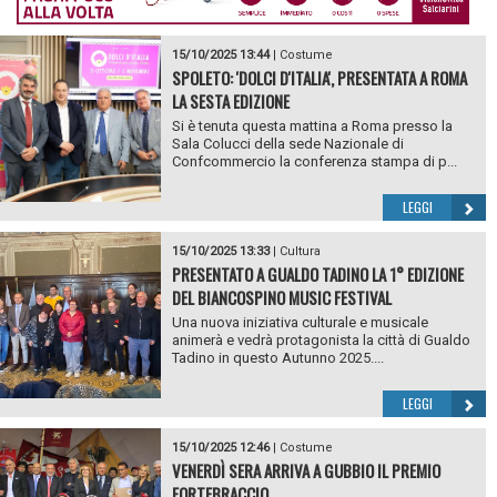
15/10/2025 13:44
|
Costume
SPOLETO: 'DOLCI D'ITALIA', PRESENTATA A ROMA
LA SESTA EDIZIONE
Si è tenuta questa mattina a Roma presso la
Sala Colucci della sede Nazionale di
Confcommercio la conferenza stampa di p...
LEGGI
15/10/2025 13:33
|
Cultura
PRESENTATO A GUALDO TADINO LA 1° EDIZIONE
DEL BIANCOSPINO MUSIC FESTIVAL
Una nuova iniziativa culturale e musicale
animerà e vedrà protagonista la città di Gualdo
Tadino in questo Autunno 2025....
LEGGI
15/10/2025 12:46
|
Costume
VENERDÌ SERA ARRIVA A GUBBIO IL PREMIO
FORTEBRACCIO