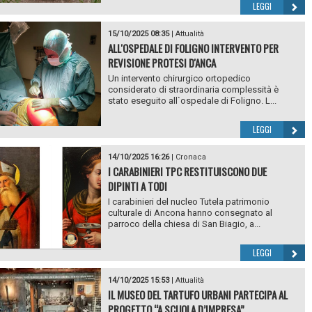
LEGGI
15/10/2025 08:35
|
Attualità
ALL'OSPEDALE DI FOLIGNO INTERVENTO PER
REVISIONE PROTESI D'ANCA
Un intervento chirurgico ortopedico
considerato di straordinaria complessità è
stato eseguito all`ospedale di Foligno. L...
LEGGI
14/10/2025 16:26
|
Cronaca
I CARABINIERI TPC RESTITUISCONO DUE
DIPINTI A TODI
I carabinieri del nucleo Tutela patrimonio
culturale di Ancona hanno consegnato al
parroco della chiesa di San Biagio, a...
LEGGI
14/10/2025 15:53
|
Attualità
IL MUSEO DEL TARTUFO URBANI PARTECIPA AL
PROGETTO “A SCUOLA D’IMPRESA”