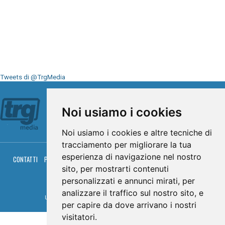
Tweets di @TrgMedia
Seguici su
Noi usiamo i cookies
Noi usiamo i cookies e altre tecniche di
tracciamento per migliorare la tua
esperienza di navigazione nel nostro
CONTATTI
PRIVACY
COOKIES
PALINSESTO
DIRETTA TV
DIRETTA RADIO
RGM HITRADIO
sito, per mostrarti contenuti
personalizzati e annunci mirati, per
© TRG Media 2005-2026
analizzare il traffico sul nostro sito, e
Umbria Televisioni s.r.l. - P.I.00496230541 -
www.trgmedia.it
- Powered by
FFZ
per capire da dove arrivano i nostri
visitatori.