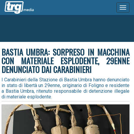
Toggl
naviga
BASTIA UMBRA: SORPRESO IN MACCHINA
CON MATERIALE ESPLODENTE, 29ENNE
DENUNCIATO DAI CARABINIERI
I Carabinieri della Stazione di Bastia Umbra hanno denunciato
in stato di libertà un 29enne, originario di Foligno e residente
a Bastia Umbra, ritenuto responsabile di detenzione illegale
di materiale esplodente.