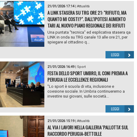
21/01/2026 17:14
|
Attualità
A LINK STASERA SU TRG ORE 21: "RIFIUTO, MA
QUANTO MI COSTI?". DALL'IPOTESI AUMENTO
TARI AL NUOVO PIANO REGIONALE DEI RIFIUTI
Una puntata "tecnica" ed esplicativa stasera qa
LINK in onda su TRG canale 13 alle ore 21, per
spiegare al cittadino q...
LEGGI
21/01/2026 16:49
|
Sport
FESTA DELLO SPORT UMBRO, IL CONI PREMIA A
PERUGIA LE ECCELLENZE REGIONALI
"Lo sport è scuola di vita, inclusione e
coesione sociale. In Umbria continueremo a
investire sui giovani, sulle società...
LEGGI
21/01/2026 15:19
|
Attualità
AL VIA I LAVORI NELLA GALLERIA 'PALLOTTA' SUL
RACCORDO PERUGIA-BETTOLLE