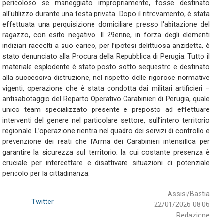
pericoloso se maneggiato impropriamente, fosse destinato
all'utilizzo durante una festa privata. Dopo il ritrovamento, è stata
effettuata una perquisizione domiciliare presso l'abitazione del
ragazzo, con esito negativo. Il 29enne, in forza degli elementi
indiziari raccolti a suo carico, per l’ipotesi delittuosa anzidetta, è
stato denunciato alla Procura della Repubblica di Perugia. Tutto il
materiale esplodente è stato posto sotto sequestro e destinato
alla successiva distruzione, nel rispetto delle rigorose normative
vigenti
,
operazione che è stata condotta dai militari artificieri –
antisabotaggio del Reparto Operativo Carabinieri di Perugia, quale
unico team specializzato
presente e
preposto ad effettuare
interventi del genere nel particolare settore
,
sull’intero territorio
regionale. L’operazione rientra nel quadro dei servizi di controllo e
prevenzione dei reati che l'Arma dei Carabinieri intensifica per
garantire la sicurezza sul territorio
, la cui
costante presenza
è
cruciale per intercettare e disattivare situazioni di potenziale
pericolo per la cittadinanza.
Assisi/Bastia
Twitter
22/01/2026 08:06
Redazione