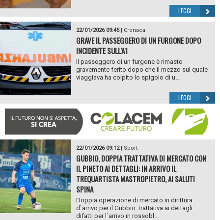
LEGGI
22/01/2026 09:45
|
Cronaca
GRAVE IL PASSEGGERO DI UN FURGONE DOPO
INCIDENTE SULL'A1
Il passeggero di un furgone è rimasto
gravemente ferito dopo che il mezzo sul quale
viaggiava ha colpito lo spigolo di u...
LEGGI
22/01/2026 09:12
|
Sport
GUBBIO, DOPPIA TRATTATIVA DI MERCATO CON
IL PINETO AI DETTAGLI: IN ARRIVO IL
TREQUARTISTA MASTROPIETRO, AI SALUTI
SPINA
Doppia operazione di mercato in dirittura
d`arrivo per il Gubbio: trattativa ai dettagli
difatti per l`arrivo in rossobl...