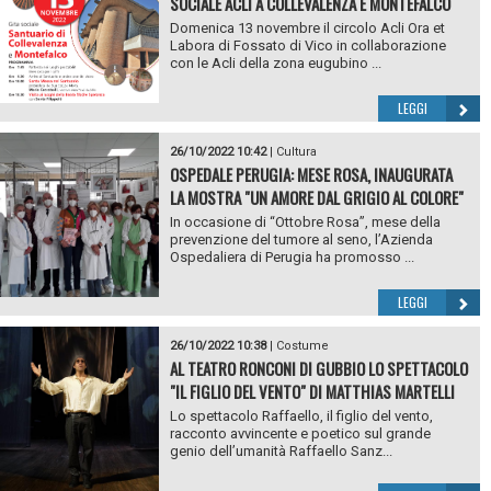
SOCIALE ACLI A COLLEVALENZA E MONTEFALCO
Domenica 13 novembre il circolo Acli Ora et
Labora di Fossato di Vico in collaborazione
con le Acli della zona eugubino ...
LEGGI
26/10/2022 10:42
|
Cultura
OSPEDALE PERUGIA: MESE ROSA, INAUGURATA
LA MOSTRA "UN AMORE DAL GRIGIO AL COLORE"
In occasione di “Ottobre Rosa”, mese della
prevenzione del tumore al seno, l’Azienda
Ospedaliera di Perugia ha promosso ...
LEGGI
26/10/2022 10:38
|
Costume
AL TEATRO RONCONI DI GUBBIO LO SPETTACOLO
"IL FIGLIO DEL VENTO" DI MATTHIAS MARTELLI
Lo spettacolo Raffaello, il figlio del vento,
racconto avvincente e poetico sul grande
genio dell’umanità Raffaello Sanz...