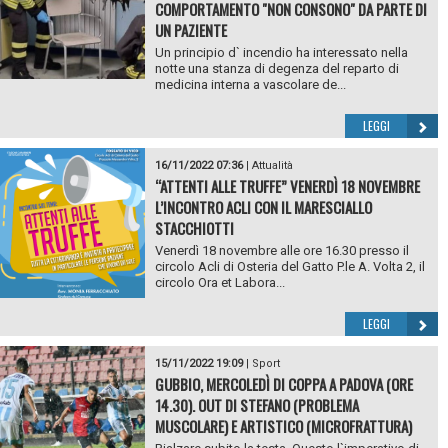
COMPORTAMENTO "NON CONSONO" DA PARTE DI
UN PAZIENTE
Un principio d` incendio ha interessato nella
notte una stanza di degenza del reparto di
medicina interna a vascolare de...
LEGGI
16/11/2022 07:36
|
Attualità
“ATTENTI ALLE TRUFFE” VENERDÌ 18 NOVEMBRE
L’INCONTRO ACLI CON IL MARESCIALLO
STACCHIOTTI
Venerdì 18 novembre alle ore 16.30 presso il
circolo Acli di Osteria del Gatto P.le A. Volta 2, il
circolo Ora et Labora...
LEGGI
15/11/2022 19:09
|
Sport
GUBBIO, MERCOLEDÌ DI COPPA A PADOVA (ORE
14.30). OUT DI STEFANO (PROBLEMA
MUSCOLARE) E ARTISTICO (MICROFRATTURA)