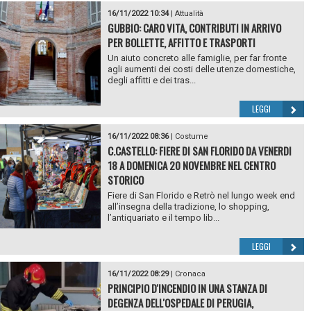
16/11/2022 10:34
|
Attualità
GUBBIO: CARO VITA, CONTRIBUTI IN ARRIVO
PER BOLLETTE, AFFITTO E TRASPORTI
Un aiuto concreto alle famiglie, per far fronte
agli aumenti dei costi delle utenze domestiche,
degli affitti e dei tras...
LEGGI
16/11/2022 08:36
|
Costume
C.CASTELLO: FIERE DI SAN FLORIDO DA VENERDI
18 A DOMENICA 20 NOVEMBRE NEL CENTRO
STORICO
Fiere di San Florido e Retrò nel lungo week end
all’insegna della tradizione, lo shopping,
l’antiquariato e il tempo lib...
LEGGI
16/11/2022 08:29
|
Cronaca
PRINCIPIO D'INCENDIO IN UNA STANZA DI
DEGENZA DELL'OSPEDALE DI PERUGIA,