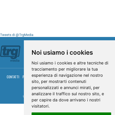
Tweets di @TrgMedia
Seguici su
Noi usiamo i cookies
Noi usiamo i cookies e altre tecniche di
tracciamento per migliorare la tua
esperienza di navigazione nel nostro
CONTATTI
PRIVACY
COOKIES
PALINSESTO
DIRETTA TV
DIRETTA RADIO
RGM HITRADIO
sito, per mostrarti contenuti
personalizzati e annunci mirati, per
© TRG Media 2005-2026
analizzare il traffico sul nostro sito, e
Umbria Televisioni s.r.l. - P.I.00496230541 -
www.trgmedia.it
- Powered by
FFZ
per capire da dove arrivano i nostri
visitatori.