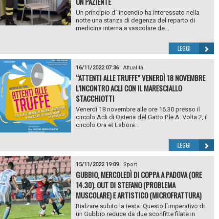
UN PAZIENTE
Un principio d` incendio ha interessato nella
notte una stanza di degenza del reparto di
medicina interna a vascolare de...
LEGGI
16/11/2022 07:36
|
Attualità
“ATTENTI ALLE TRUFFE” VENERDÌ 18 NOVEMBRE
L’INCONTRO ACLI CON IL MARESCIALLO
STACCHIOTTI
Venerdì 18 novembre alle ore 16.30 presso il
circolo Acli di Osteria del Gatto P.le A. Volta 2, il
circolo Ora et Labora...
LEGGI
15/11/2022 19:09
|
Sport
GUBBIO, MERCOLEDÌ DI COPPA A PADOVA (ORE
14.30). OUT DI STEFANO (PROBLEMA
MUSCOLARE) E ARTISTICO (MICROFRATTURA)
Rialzare subito la testa. Questo l`imperativo di
un Gubbio reduce da due sconfitte filate in