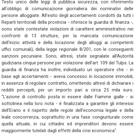
Testo unico delle leggi di pubblica sicurezza, con riferimento
all'obbligo di comunicazione giornaliera dei nominativi delle
persone alloggiate. All'esito degli accertamenti condotti da tutti i
Reparti territoriali della provincia - riferisce la guardia di finanza -,
sono state contestate violazioni di carattere amministrativo nei
confronti di 13 strutture, per la mancata comunicazione
dell'inizio attività e della locazione degli alloggi ai competenti
uffici comunali), della legge regionale 8/201, con le conseguenti
sanzioni pecuniarie. Sono, altresì, state segnalate all'Autorità
giudiziaria cinque persone per violazione dell'art. 109 del Tulps. La
guardia di finanza ha inoltre, individuato un operatore che - in
base agli accertamenti - aveva concesso in locazione immobili,
in assenza di regolare contratto, omettendo altresì di dichiarare i
redditi percepiti, per un importo pari a circa 25 mila euro.
"L'azione di controllo posta in essere dalle Fiamme gialle - si
sottolinea nella loro nota - è finalizzata a garantire gli interessi
dell'Erario e il rispetto delle regole dell'economia legale e della
leale concorrenza, soprattutto in una fase congiunturale come
quella attuale, in cui cittadini ed imprenditori devono essere
maggiormente tutelati dagli effetti della crisi economica".