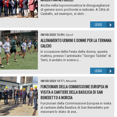
Anche nella toponomastica le disuguaglianze
di genere sono profonde e radicate. A Città di
Castello, ad esempio, si stim...
LEGGI
08/03/2023 15:09
|
Sport
ALLENAMENTO UOMINI E DONNE PER LA TERNANA
CALCIO
In occasione della Festa della donna, questa
mattina, presso l`antistadio "Giorgio Taddei" di
Terni, è andato in scena u...
LEGGI
08/03/2023 13:17
|
Attualità
FUNZIONARI DELLA COMMISSIONE EUROPEA IN
VISITA A CANTIERE DELLA BASILICA DI SAN
BENEDETTO A NORCIA
Funzionari della Commissione Europea in visita
al cantiere della Basilica di San Benedetto per
visionare lo stato di ava...