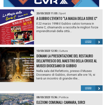
20/03/2023 11:03
|
Sport
A GUBBIO L'EVENTO “LA MAGIA DELLA SERIE C”
Il 22 marzo 1998 il Gubbio calcio tornava in
Serie C, chiamando a raccolta le migliori forze
imprenditoriali della città...
LEGGI
10/03/2023 12:30
|
Cultura
DOMANI LA PRESENTAZIONE DEL RESTAURO
DELL'AFFRESCO DEL MAESTRO DELLA CROCE AL
MUSEO DIOCESANO DI GUBBIO
Nella sala del Refettorio, presso il Museo
Diocesano di Gubbio, domani alle ore 16, si
terrà un incontro di grande rilie...
LEGGI
08/03/2023 15:36
|
Politica
ELEZIONI COMUNALI: CANNARA, SIRCI