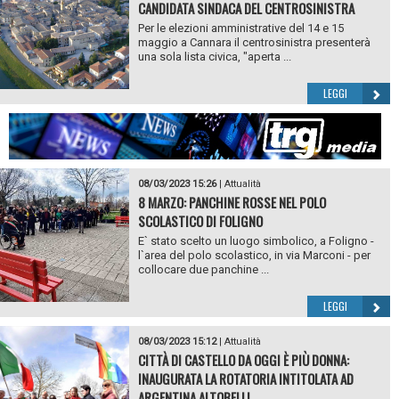
CANDIDATA SINDACA DEL CENTROSINISTRA
Per le elezioni amministrative del 14 e 15
maggio a Cannara il centrosinistra presenterà
una sola lista civica, "aperta ...
LEGGI
08/03/2023 15:26
|
Attualità
8 MARZO: PANCHINE ROSSE NEL POLO
SCOLASTICO DI FOLIGNO
E` stato scelto un luogo simbolico, a Foligno -
l`area del polo scolastico, in via Marconi - per
collocare due panchine ...
LEGGI
08/03/2023 15:12
|
Attualità
CITTÀ DI CASTELLO DA OGGI È PIÙ DONNA:
INAUGURATA LA ROTATORIA INTITOLATA AD
ARGENTINA ALTOBELLI