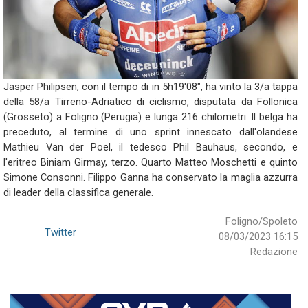
Jasper
Philipsen,
con
il
tempo
di
in
5h19'08",
ha
vinto
la
3/a
tappa
della
58/a
Tirreno-Adriatico
di
ciclismo,
disputata
da
Follonica
(Grosseto)
a
Foligno
(
Perugia
)
e
lunga
216
chilometri.
Il
belga
ha
preceduto,
al
termine
di
uno
sprint
innescato
dall'olandese
Mathieu
Van
der
Poel,
il
tedesco
Phil
Bauhaus,
secondo,
e
l'eritreo
Biniam
Girmay,
terzo.
Quarto
Matteo
Moschetti
e
quinto
Simone
Consonni.
Filippo
Ganna
ha
conservato
la
maglia
azzurra
di
leader
della
classifica
generale.
Foligno/Spoleto
Twitter
08/03/2023 16:15
Redazione