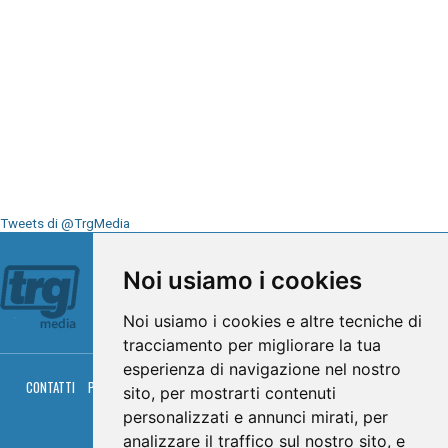
Tweets di @TrgMedia
Seguici su
Noi usiamo i cookies
Noi usiamo i cookies e altre tecniche di
tracciamento per migliorare la tua
esperienza di navigazione nel nostro
CONTATTI
PRIVACY
COOKIES
PALINSESTO
DIRETTA TV
DIRETTA RADIO
sito, per mostrarti contenuti
RGM HITRADIO
personalizzati e annunci mirati, per
© TRG Media 2005-2026
analizzare il traffico sul nostro sito, e