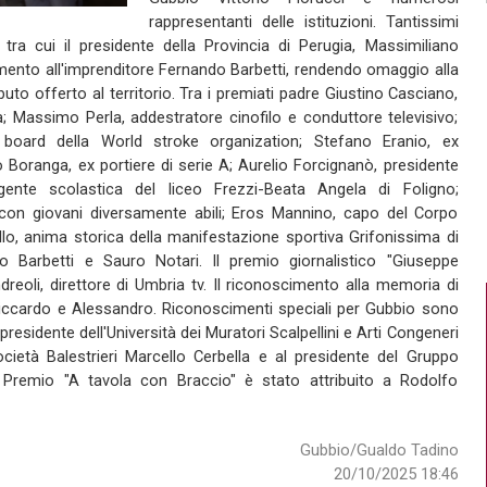
rappresentanti delle istituzioni. Tantissimi
 tra cui il presidente della Provincia di Perugia, Massimiliano
mento all'imprenditore Fernando Barbetti, rendendo omaggio alla
ibuto offerto al territorio. Tra i premiati padre Giustino Casciano,
ia; Massimo Perla, addestratore cinofilo e conduttore televisivo;
oard della World stroke organization; Stefano Eranio, ex
Boranga, ex portiere di serie A; Aurelio Forcignanò, presidente
igente scolastica del liceo Frezzi-Beata Angela di Foligno;
 con giovani diversamente abili; Eros Mannino, capo del Corpo
ello, anima storica della manifestazione sportiva Grifonissima di
do Barbetti e Sauro Notari. Il premio giornalistico "Giuseppe
eoli, direttore di Umbria tv. Il riconoscimento alla memoria di
Riccardo e Alessandro. Riconoscimenti speciali per Gubbio sono
al presidente dell'Università dei Muratori Scalpellini e Arti Congeneri
ocietà Balestrieri Marcello Cerbella e al presidente del Gruppo
il Premio "A tavola con Braccio" è stato attribuito a Rodolfo
Gubbio/Gualdo Tadino
20/10/2025 18:46