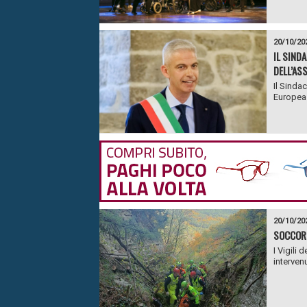
20/10/20
IL SIND
DELL’AS
Il Sinda
Europea d
20/10/20
SOCCORS
I Vigili
intervenu