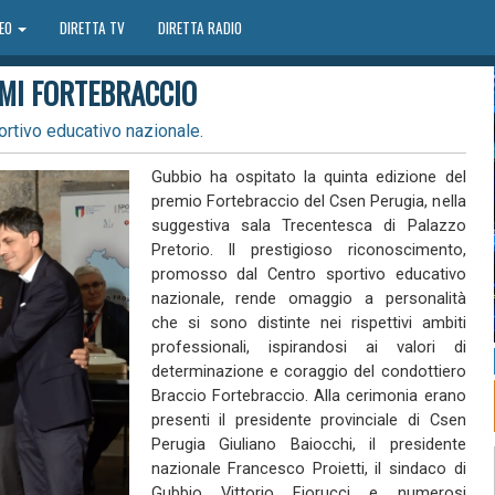
DEO
DIRETTA TV
DIRETTA RADIO
EMI FORTEBRACCIO
tivo educativo nazionale.
Gubbio ha ospitato la quinta edizione del
premio Fortebraccio del Csen Perugia, nella
suggestiva sala Trecentesca di Palazzo
Pretorio. Il prestigioso riconoscimento,
promosso dal Centro sportivo educativo
nazionale, rende omaggio a personalità
che si sono distinte nei rispettivi ambiti
professionali, ispirandosi ai valori di
determinazione e coraggio del condottiero
Braccio Fortebraccio. Alla cerimonia erano
presenti il presidente provinciale di Csen
Perugia Giuliano Baiocchi, il presidente
nazionale Francesco Proietti, il sindaco di
Gubbio Vittorio Fiorucci e numerosi