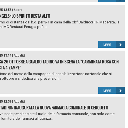
25 13:55
|
Sport
NGELS: LO SPIRITO RESTA ALTO
rno di distanza dal k.o. per 3-1 in casa della Cbf Balducci HR Macerata, la
ni MC Restauri Perugia può a...
LEGGI
25 13:14
|
Attualità
A 26 OTTOBRE A GUALDO TADINO VA IN SCENA LA “CAMMINATA ROSA CON
I A 4 ZAMPE”
ione del mese della campagna di sensibilizzazione nazionale che si
 ottobre e si dedica alla prevenzion...
LEGGI
25 12:39
|
Attualità
TADINO: INAUGURATA LA NUOVA FARMACIA COMUNALE DI CERQUETO
a sede per rilanciare il ruolo della farmacia comunale, non solo come
fornitura dei farmaci all`utenza,...