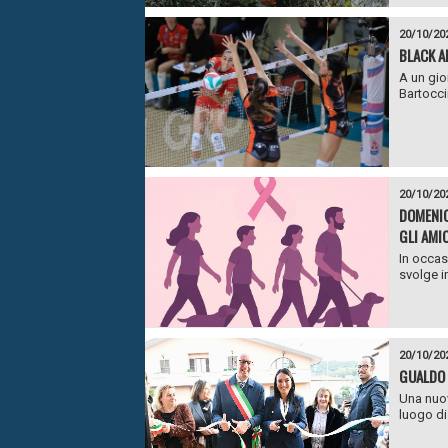
20/10/20
BLACK A
A un gio
Bartocci
20/10/20
DOMENIC
GLI AMIC
In occas
svolge in
20/10/20
GUALDO 
Una nuov
luogo di 