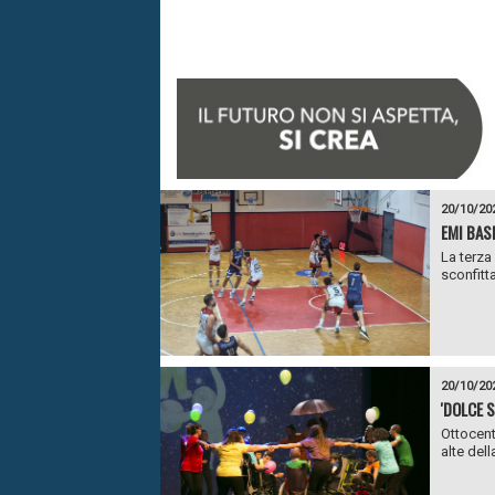
20/10/20
EMI BAS
La terza
sconfitt
20/10/20
'DOLCE S
Ottocent
alte dell