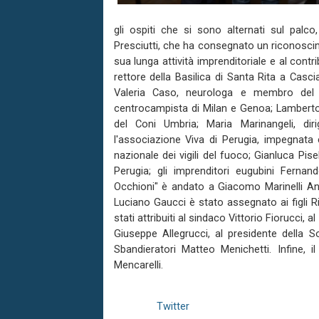
gli ospiti che si sono alternati sul palco,
Presciutti, che ha consegnato un riconosci
sua lunga attività imprenditoriale e al contr
rettore della Basilica di Santa Rita a Casc
Valeria Caso, neurologa e membro del b
centrocampista di Milan e Genoa; Lamberto 
del Coni Umbria; Maria Marinangeli, dir
l'associazione Viva di Perugia, impegnata
nazionale dei vigili del fuoco; Gianluca Pis
Perugia; gli imprenditori eugubini Fernan
Occhioni" è andato a Giacomo Marinelli Andr
Luciano Gaucci è stato assegnato ai figli 
stati attribuiti al sindaco Vittorio Fiorucci, 
Giuseppe Allegrucci, al presidente della S
Sbandieratori Matteo Menichetti. Infine, 
Mencarelli.
Twitter