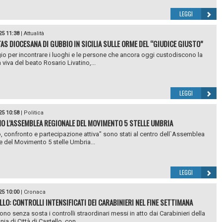
LEGGI
25 11:38
|
Attualità
TAS DIOCESANA DI GUBBIO IN SICILIA SULLE ORME DEL “GIUDICE GIUSTO”
io per incontrare i luoghi e le persone che ancora oggi custodiscono la
viva del beato Rosario Livatino,...
LEGGI
25 10:58
|
Politica
NO L’ASSEMBLEA REGIONALE DEL MOVIMENTO 5 STELLE UMBRIA
, confronto e partecipazione attiva" sono stati al centro dell`Assemblea
e del Movimento 5 stelle Umbria...
LEGGI
25 10:00
|
Cronaca
LLO: CONTROLLI INTENSIFICATI DEI CARABINIERI NEL FINE SETTIMANA
no senza sosta i controlli straordinari messi in atto dai Carabinieri della
a di Città di Castello, con ...