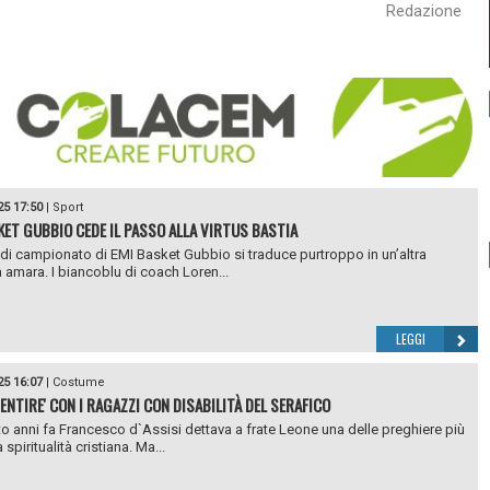
Redazione
25 17:50
|
Sport
KET GUBBIO CEDE IL PASSO ALLA VIRTUS BASTIA
 di campionato di EMI Basket Gubbio si traduce purtroppo in un’altra
a amara. I biancoblu di coach Loren...
LEGGI
25 16:07
|
Costume
ENTIRE' CON I RAGAZZI CON DISABILITÀ DEL SERAFICO
o anni fa Francesco d`Assisi dettava a frate Leone una delle preghiere più
a spiritualità cristiana. Ma...