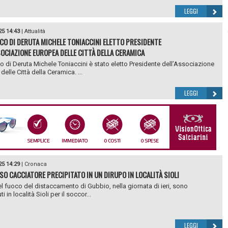
LEGGI
25 14:43
|
Attualità
ACO DI DERUTA MICHELE TONIACCINI ELETTO PRESIDENTE
SOCIAZIONE EUROPEA DELLE CITTÀ DELLA CERAMICA
co di Deruta Michele Toniaccini è stato eletto Presidente dell’Associazione
elle Città della Ceramica. ...
LEGGI
25 14:29
|
Cronaca
O CACCIATORE PRECIPITATO IN UN DIRUPO IN LOCALITÀ SIOLI
 del fuoco del distaccamento di Gubbio, nella giornata di ieri, sono
ti in località Sioli per il soccor...
LEGGI