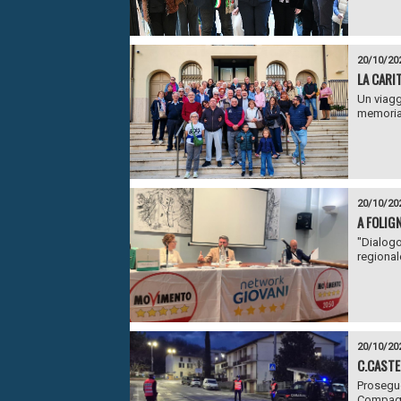
20/10/20
LA CARI
Un viagg
memoria 
20/10/20
A FOLIG
"Dialogo
regional
20/10/20
C.CASTE
Proseguo
Compagni