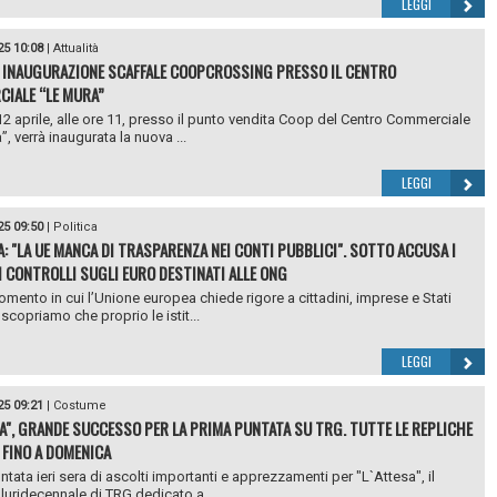
LEGGI
25 10:08
|
Attualità
 INAUGURAZIONE SCAFFALE COOPCROSSING PRESSO IL CENTRO
IALE “LE MURA”
2 aprile, alle ore 11, presso il punto vendita Coop del Centro Commerciale
, verrà inaugurata la nuova ...
LEGGI
25 09:50
|
Politica
: "LA UE MANCA DI TRASPARENZA NEI CONTI PUBBLICI". SOTTO ACCUSA I
 CONTROLLI SUGLI EURO DESTINATI ALLE ONG
omento in cui l’Unione europea chiede rigore a cittadini, imprese e Stati
scopriamo che proprio le istit...
LEGGI
25 09:21
|
Costume
SA", GRANDE SUCCESSO PER LA PRIMA PUNTATA SU TRG. TUTTE LE REPLICHE
 FINO A DOMENICA
ntata ieri sera di ascolti importanti e apprezzamenti per "L`Attesa", il
luridecennale di TRG dedicato a...