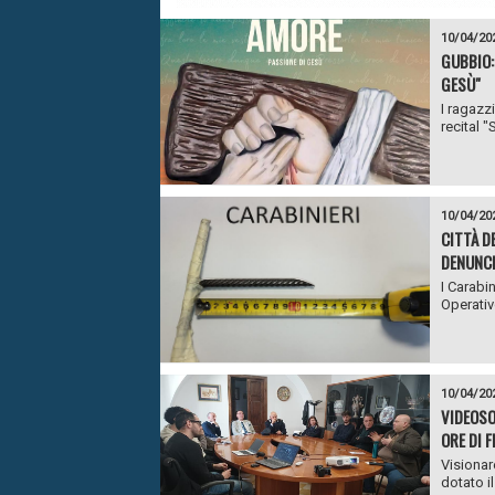
10/04/20
GUBBIO:
GESÙ"
I ragazz
recital 
10/04/20
CITTÀ D
DENUNCI
I Carabin
Operativo
10/04/20
VIDEOSO
ORE DI 
Visionar
dotato i