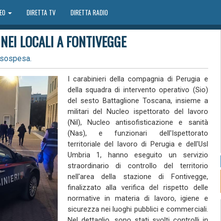
DEO
DIRETTA TV
DIRETTA RADIO
 NEI LOCALI A FONTIVEGGE
 sospesa.
I carabinieri della compagnia di Perugia e
della squadra di intervento operativo (Sio)
del sesto Battaglione Toscana, insieme a
militari del Nucleo ispettorato del lavoro
(Nil), Nucleo antisofisticazione e sanità
(Nas), e funzionari dell'Ispettorato
territoriale del lavoro di Perugia e dell'Usl
Umbria 1, hanno eseguito un servizio
straordinario di controllo del territorio
nell'area della stazione di Fontivegge,
finalizzato alla verifica del rispetto delle
normative in materia di lavoro, igiene e
sicurezza nei luoghi pubblici e commerciali.
Nel dettaglio, sono stati svolti controlli in