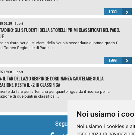
LEGGI
25 08:28
|
Sport
TADINO: GLI STUDENTI DELLA STORELLI PRIMI CLASSIFICATI NEL PADEL
LE
co risultato per gli studenti della Scuola secondaria di primo grado F.
nel Torneo Regionale di Padel c...
LEGGI
25 18:08
|
Sport
: IL TAR DEL LAZIO RESPINGE L'ORDINANZA CAUTELARE SULLA
AZIONE, RESTA IL -2 IN CLASSIFICA
niente da fare per la Ternana per quanto riguarda il ricorso per la
zione di due punti in classifica. ...
LEGGI
Noi usiamo i coo
Seguici su
Noi usiamo i cookies e al
esperienza di navigazione