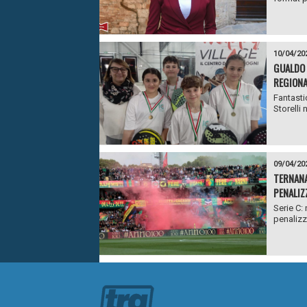
10/04/20
GUALDO 
REGIONA
Fantasti
Storelli 
09/04/20
TERNANA
PENALIZZ
Serie C: 
penalizza