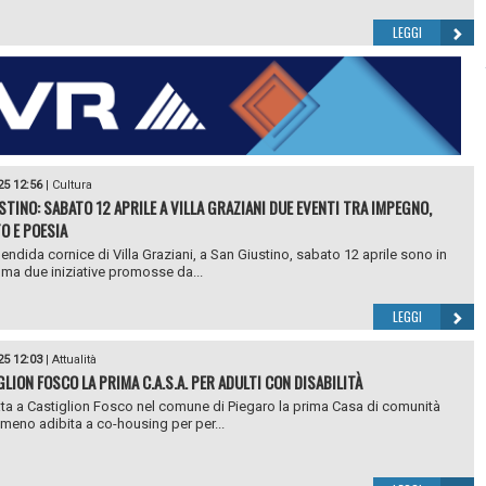
LEGGI
25 12:56
|
Cultura
STINO: SABATO 12 APRILE A VILLA GRAZIANI DUE EVENTI TRA IMPEGNO,
O E POESIA
lendida cornice di Villa Graziani, a San Giustino, sabato 12 aprile sono in
a due iniziative promosse da...
LEGGI
25 12:03
|
Attualità
GLION FOSCO LA PRIMA C.A.S.A. PER ADULTI CON DISABILITÀ
ta a Castiglion Fosco nel comune di Piegaro la prima Casa di comunità
imeno adibita a co-housing per per...