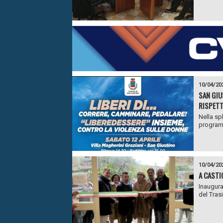
10/04/20
SAN GIU
RISPETT
Nella sp
programm
10/04/20
A CASTI
Inaugura
del Tras