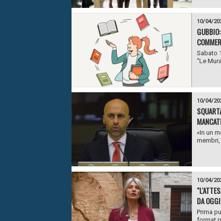
10/04/20
GUBBIO:
COMMERC
Sabato 1
“Le Mura”
10/04/20
SQUARTA
MANCATI
«In un m
membri, 
10/04/20
"L'ATTE
DA OGGI
Prima pu
format p