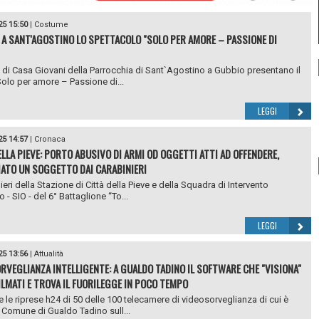
25 15:50
|
Costume
 A SANT'AGOSTINO LO SPETTACOLO "SOLO PER AMORE – PASSIONE DI
i di Casa Giovani della Parrocchia di Sant`Agostino a Gubbio presentano il
"Solo per amore – Passione di...
LEGGI
25 14:57
|
Cronaca
ELLA PIEVE: PORTO ABUSIVO DI ARMI OD OGGETTI ATTI AD OFFENDERE,
ATO UN SOGGETTO DAI CARABINIERI
ieri della Stazione di Città della Pieve e della Squadra di Intervento
 - SIO - del 6° Battaglione “To...
LEGGI
25 13:56
|
Attualità
RVEGLIANZA INTELLIGENTE: A GUALDO TADINO IL SOFTWARE CHE "VISIONA"
FILMATI E TROVA IL FUORILEGGE IN POCO TEMPO
e le riprese h24 di 50 delle 100 telecamere di videosorveglianza di cui è
l Comune di Gualdo Tadino sull...