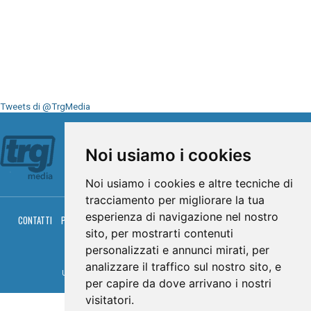
Tweets di @TrgMedia
Seguici su
Noi usiamo i cookies
Noi usiamo i cookies e altre tecniche di
tracciamento per migliorare la tua
esperienza di navigazione nel nostro
CONTATTI
PRIVACY
COOKIES
PALINSESTO
DIRETTA TV
DIRETTA RADIO
RGM HITRADIO
sito, per mostrarti contenuti
personalizzati e annunci mirati, per
© TRG Media 2005-2026
analizzare il traffico sul nostro sito, e
Umbria Televisioni s.r.l. - P.I.00496230541 -
www.trgmedia.it
- Powered by
FFZ
per capire da dove arrivano i nostri
visitatori.