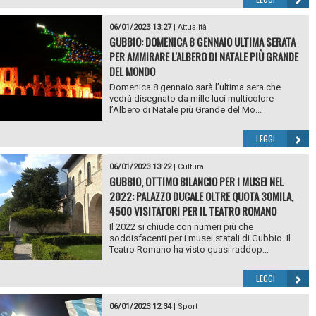
06/01/2023 13:27
|
Attualità
GUBBIO: DOMENICA 8 GENNAIO ULTIMA SERATA
PER AMMIRARE L'ALBERO DI NATALE PIÙ GRANDE
DEL MONDO
Domenica 8 gennaio sarà l’ultima sera che
vedrà disegnato da mille luci multicolore
l’Albero di Natale più Grande del Mo...
LEGGI
06/01/2023 13:22
|
Cultura
GUBBIO, OTTIMO BILANCIO PER I MUSEI NEL
2022: PALAZZO DUCALE OLTRE QUOTA 30MILA,
4500 VISITATORI PER IL TEATRO ROMANO
Il 2022 si chiude con numeri più che
soddisfacenti per i musei statali di Gubbio. Il
Teatro Romano ha visto quasi raddop...
LEGGI
06/01/2023 12:34
|
Sport