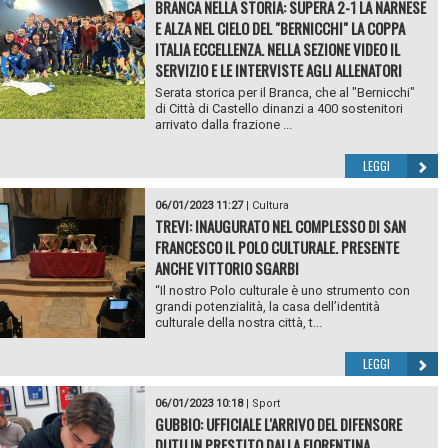
BRANCA NELLA STORIA: SUPERA 2-1 LA NARNESE
E ALZA NEL CIELO DEL "BERNICCHI" LA COPPA
ITALIA ECCELLENZA. NELLA SEZIONE VIDEO IL
SERVIZIO E LE INTERVISTE AGLI ALLENATORI
Serata storica per il Branca, che al "Bernicchi"
di Città di Castello dinanzi a 400 sostenitori
arrivato dalla frazione ...
LEGGI
06/01/2023 11:27
|
Cultura
TREVI: INAUGURATO NEL COMPLESSO DI SAN
FRANCESCO IL POLO CULTURALE. PRESENTE
ANCHE VITTORIO SGARBI
“Il nostro Polo culturale è uno strumento con
grandi potenzialità, la casa dell’identità
culturale della nostra città, t...
LEGGI
06/01/2023 10:18
|
Sport
GUBBIO: UFFICIALE L'ARRIVO DEL DIFENSORE
DUTU IN PRESTITO DALLA FIORENTINA