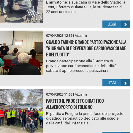
È arrivato nella sua casa di viale dello Stadio, a
Terni, il feretro di Ilaria Sula, la studentessa di
22 anni uccisa da...
LEGGI
07/04/2025 12:39
|
Attualità
GUALDO TADINO: GRANDE PARTECIPAZIONE ALLA
“GIORNATA DI PREVENZIONE CARDIOVASCOLARE
E DELL’UDITO”
Grande partecipazione alla “Giornata di
prevenzione cardiovascolare e dell’udito”,
sabato 5 aprile presso la palazzina r...
LEGGI
07/04/2025 11:53
|
Attualità
PARTITO IL PROGETTO DIDATTICO
ALL'AEROPORTO DI FOLIGNO
E` partita a Foligno la prima fase del progetto
didattico aeronautico dedicato alle scuole
della città, dall`infanzia al...