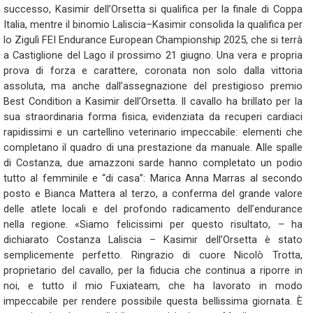
successo, Kasimir dell’Orsetta si qualifica per la finale di Coppa
Italia, mentre il binomio Laliscia–Kasimir consolida la qualifica per
lo Zigulì FEI Endurance European Championship 2025, che si terrà
a Castiglione del Lago il prossimo 21 giugno. Una vera e propria
prova di forza e carattere, coronata non solo dalla vittoria
assoluta, ma anche dall’assegnazione del prestigioso premio
Best Condition a Kasimir dell’Orsetta. Il cavallo ha brillato per la
sua straordinaria forma fisica, evidenziata da recuperi cardiaci
rapidissimi e un cartellino veterinario impeccabile: elementi che
completano il quadro di una prestazione da manuale. Alle spalle
di Costanza, due amazzoni sarde hanno completato un podio
tutto al femminile e “di casa”: Marica Anna Marras al secondo
posto e Bianca Mattera al terzo, a conferma del grande valore
delle atlete locali e del profondo radicamento dell’endurance
nella regione. «Siamo felicissimi per questo risultato, – ha
dichiarato Costanza Laliscia – Kasimir dell’Orsetta è stato
semplicemente perfetto. Ringrazio di cuore Nicolò Trotta,
proprietario del cavallo, per la fiducia che continua a riporre in
noi, e tutto il mio Fuxiateam, che ha lavorato in modo
impeccabile per rendere possibile questa bellissima giornata. È