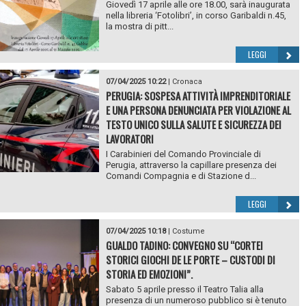
Giovedì 17 aprile alle ore 18.00, sarà inaugurata
nella libreria ‘Fotolibri’, in corso Garibaldi n.45,
la mostra di pitt...
LEGGI
07/04/2025 10:22
|
Cronaca
PERUGIA: SOSPESA ATTIVITÀ IMPRENDITORIALE
E UNA PERSONA DENUNCIATA PER VIOLAZIONE AL
TESTO UNICO SULLA SALUTE E SICUREZZA DEI
LAVORATORI
I Carabinieri del Comando Provinciale di
Perugia, attraverso la capillare presenza dei
Comandi Compagnia e di Stazione d...
LEGGI
07/04/2025 10:18
|
Costume
GUALDO TADINO: CONVEGNO SU “CORTEI
STORICI GIOCHI DE LE PORTE – CUSTODI DI
STORIA ED EMOZIONI”.
Sabato 5 aprile presso il Teatro Talia alla
presenza di un numeroso pubblico si è tenuto