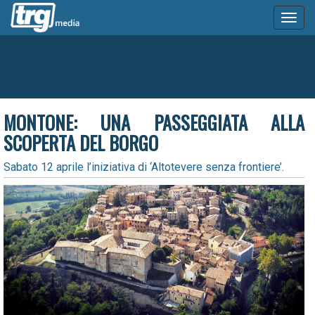
Toggl
naviga
MONTONE: UNA PASSEGGIATA ALLA
SCOPERTA DEL BORGO
Sabato 12 aprile l’iniziativa di ‘Altotevere senza frontiere’.