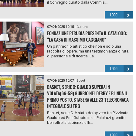
il Convegno curato dalla Commis...
LEGGI
07/04/2025 10:15
|
Cultura
FONDAZIONE PERUGIA PRESENTA IL CATALOGO:
“LA CASA DI MASSIMO CAGGIANO”
Un patrimonio artistico che non è solo una
raccolta di opere, ma una testimonianza di vita,
di passione e di ricerca. La...
LEGGI
07/04/2025 10:07
|
Sport
BASKET, SERIE C: GUALDO SUPERA IN
VOLATA(66-59) GUBBIO NEL DERBY E BLINDA IL
PRIMO POSTO. STASERA ALLE 23 TELECRONACA
INTEGRALE SU TRG
Basket, serie C: è stato derby vero tra Pizzicata
Gualdo ed Emi Gubbio in un PalaLuzi gremito
ben oltre la capienza uffi...
LEGGI