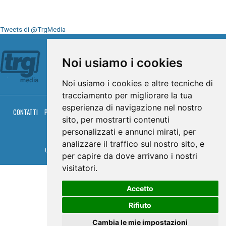
Tweets di @TrgMedia
Seguici su
Noi usiamo i cookies
Noi usiamo i cookies e altre tecniche di
tracciamento per migliorare la tua
esperienza di navigazione nel nostro
CONTATTI
PRIVACY
COOKIES
PALINSESTO
DIRETTA TV
DIRETTA RADIO
sito, per mostrarti contenuti
RGM HITRADIO
personalizzati e annunci mirati, per
© TRG Media 2005-2026
analizzare il traffico sul nostro sito, e
Umbria Televisioni s.r.l. - P.I.00496230541 -
www.trgmedia.it
- Powered by
FFZ
per capire da dove arrivano i nostri
visitatori.
Accetto
Rifiuto
Cambia le mie impostazioni