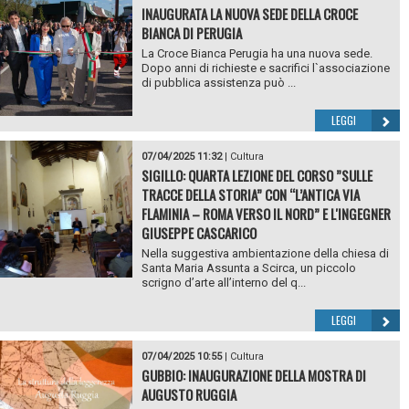
INAUGURATA LA NUOVA SEDE DELLA CROCE
BIANCA DI PERUGIA
La Croce Bianca Perugia ha una nuova sede.
Dopo anni di richieste e sacrifici l`associazione
di pubblica assistenza può ...
LEGGI
07/04/2025 11:32
|
Cultura
SIGILLO: QUARTA LEZIONE DEL CORSO ”SULLE
TRACCE DELLA STORIA” CON “L’ANTICA VIA
FLAMINIA – ROMA VERSO IL NORD” E L'INGEGNER
GIUSEPPE CASCARICO
Nella suggestiva ambientazione della chiesa di
Santa Maria Assunta a Scirca, un piccolo
scrigno d’arte all’interno del q...
LEGGI
07/04/2025 10:55
|
Cultura
GUBBIO: INAUGURAZIONE DELLA MOSTRA DI
AUGUSTO RUGGIA