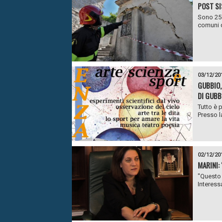
POST SI
Sono 25.
comuni d
03/12/20
GUBBIO,
DI GUBB
Tutto è 
Presso la
02/12/20
MARINI:
"Questo 
Interessa