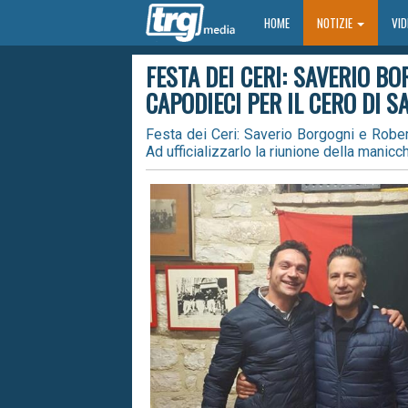
HOME
HOME
NOTIZIE
VI
FESTA DEI CERI: SAVERIO B
CAPODIECI PER IL CERO DI S
Festa dei Ceri: Saverio Borgogni e Robert
Ad ufficializzarlo la riunione della manic