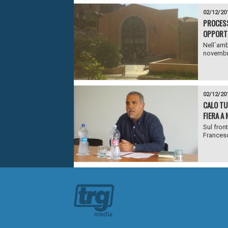
02/12/20
PROCESS
OPPORTU
Nell`amb
novembre
02/12/20
CALO TU
FIERA A
Sul front
Francesc