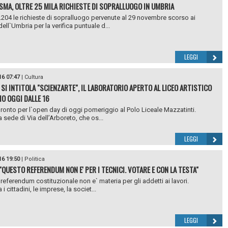
SMA, OLTRE 25 MILA RICHIESTE DI SOPRALLUOGO IN UMBRIA
204 le richieste di sopralluogo pervenute al 29 novembre scorso ai
ell`Umbria per la verifica puntuale d...
LEGGI
16 07:47
|
Cultura
 SI INTITOLA "SCIENZARTE", IL LABORATORIO APERTO AL LICEO ARTISTICO
IO OGGI DALLE 16
pronto per l`open day di oggi pomeriggio al Polo Liceale Mazzatinti.
 sede di Via dell’Arboreto, che os...
LEGGI
16 19:50
|
Politica
 "QUESTO REFERENDUM NON E' PER I TECNICI. VOTARE E CON LA TESTA"
referendum costituzionale non e` materia per gli addetti ai lavori.
 i cittadini, le imprese, la societ...
LEGGI