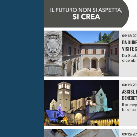
04/12/20
DA GUBB
VISITE 
Da Gubbi
dicembre
03/12/20
ASSISI. 
BENEDET
Il presep
basilica
03/12/20