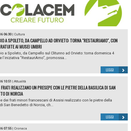
16 06:30
|
Cultura
IO A SPOLETO, DA CAMPELLO AD ORVIETO: TORNA "RESTAURIAMO", CON
GRATUITE AI MUSEI UMBRI
o a Spoleto, da Campello sul Clitunno ad Orvieto: torna domenica 4
 l`iniziativa "RestauriAmo", promossa...
LEGGI
16 10:51
|
Attualità
I FRATI REALIZZANO UN PRESEPE CON LE PIETRE DELLA BASILICA DI SAN
TO DI NORCIA
e dei frati minori francescani di Assisi realizzato con le pietre della
 di San Benedetto di Norcia, ch...
LEGGI
16 07:55
|
Cronaca