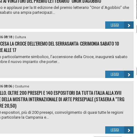
I AI VINCITORI DEL PREMIO LETTERARIO "ONOR D'AGOBBIO"
 e applausi per la III edizione del premio letterario "Onor d`Agobbio" che
 sabato una ampia partecipazi...
LEGGI
16 08:18
|
Cultura
CCESA LA CROCE DELL'EREMO DEL SERRASANTA: CERIMONIA SABATO 10
E ALLE 17
 particolarmente simbolico, l’accensione della Croce, inaugurerà sabato
bre il nuovo impianto che porter...
LEGGI
16 08:06
|
Costume
LLO. OLTRE 200 PRESEPI E 140 ESPOSITORI DA TUTTA ITALIA ALLA XVII
E DELLA MOSTRA INTERNAZIONALE DI ARTE PRESEPIALE (STASERA A "TRG
RE 20,50)
0 espositori, più di 200 presepi, coinvolgimento di quasi tutte le regioni
in particolare la Campania e...
LEGGI