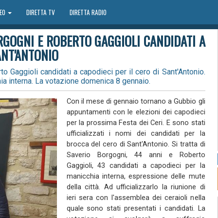
DEO
DIRETTA TV
DIRETTA RADIO
ORGOGNI E ROBERTO GAGGIOLI CANDIDATI A
ANT'ANTONIO
o Gaggioli candidati a capodieci per il cero di Sant'Antonio.
chia interna. La votazione domenica 8 gennaio.
Con il mese di gennaio tornano a Gubbio gli
appuntamenti con le elezioni dei capodieci
per la prossima Festa dei Ceri. E sono stati
ufficializzati i nomi dei candidati per la
brocca del cero di Sant'Antonio. Si tratta di
Saverio Borgogni, 44 anni e Roberto
Gaggioli, 43 candidati a capodieci per la
manicchia interna, espressione delle mute
della città. Ad ufficializzarlo la riunione di
ieri sera con l'assemblea dei ceraioli nella
quale sono stati presentati i candidati. La