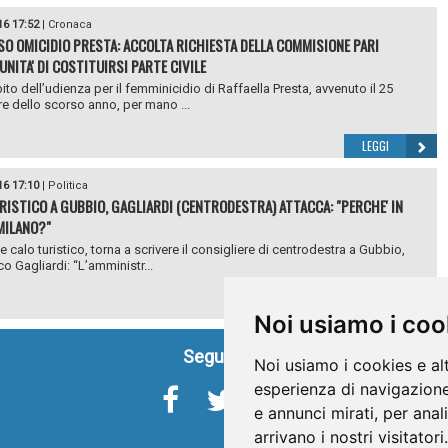
16 17:52
|
Cronaca
O OMICIDIO PRESTA: ACCOLTA RICHIESTA DELLA COMMISIONE PARI
NITA' DI COSTITUIRSI PARTE CIVILE
ito dell’udienza per il femminicidio di Raffaella Presta, avvenuto il 25
 dello scorso anno, per mano ...
LEGGI
16 17:10
|
Politica
RISTICO A GUBBIO, GAGLIARDI (CENTRODESTRA) ATTACCA: "PERCHE' IN
 MILANO?"
e calo turistico, torna a scrivere il consigliere di centrodestra a Gubbio,
o Gagliardi: “L’amministr...
LEGGI
Noi usiamo i coo
Seguici su
Noi usiamo i cookies e al
esperienza di navigazione
e annunci mirati, per anal
arrivano i nostri visitatori.