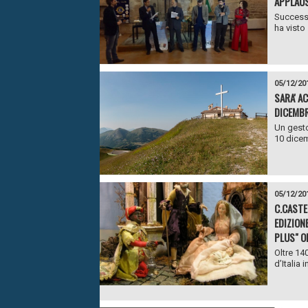
APPLAUS
Successo
ha visto
05/12/20
SARA' A
DICEMBR
Un gesto
10 dicem
05/12/20
C.CASTE
EDIZION
PLUS" O
Oltre 14
d’Italia 