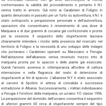
confermavano la validità del provvedimento e pertanto il N.I.
veniva tratto in arresto. Già noto ai Carabinieri di Foligno in
quanto denunciato in passato per un furto su autovettura, il N.I. è
stato sottoposto a perquisizione personale e dell’autovettura,
operazioni che consentivano il rinvenimento di una dose di
Marijuana e di due grammi di cocaina già confezionate e pronte
per la cessione. Il sequestro dello stupefacente lasciava
chiaramente intendere i motivi della presenza del ricercato nel
territorio di Foligno e la necessità di uno sviluppo delle indagini
che portavano i Carabinieri operanti su Marsciano e Perugia.
Nell’abitazione dell’albanese veniva rinvenuto mezzo etto di
marijuana pronta per lo spaccio e delle piante già essiccate.
Quindi l’arresto avveniva in ottemperanza all’ordine di cattura
internazione e nella flagranza del reato di detenzione di
stupefacenti ai fini di spaccio. L’albanese N.Y. è stato associato
al carcere di Spoleto in attesa di convalida e successiva
estradizione in Albania. Successivamente, i militari individuavano
a Perugia il fornitore della marijuana, un ucraino Y.O. classe 1996,
La perquisizione del domicilio dell’ucraino consentiva il sequestro
di ulteriori grammi 60 circa di stupefacente sempre del tipo