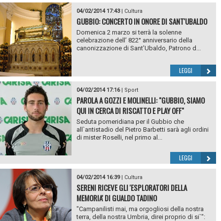
04/02/2014 17:43
|
Cultura
GUBBIO: CONCERTO IN ONORE DI SANT'UBALDO
Domenica 2 marzo si terrà la solenne
celebrazione dell’ 822° anniversario della
canonizzazione di Sant’Ubaldo, Patrono d...
LEGGI
04/02/2014 17:16
|
Sport
PAROLA A GOZZI E MOLINELLI: "GUBBIO, SIAMO
QUI IN CERCA DI RISCATTO E PLAY OFF"
Seduta pomeridiana per il Gubbio che
all`antistadio del Pietro Barbetti sarà agli ordini
di mister Roselli, nel primo al...
LEGGI
04/02/2014 16:39
|
Cultura
SERENI RICEVE GLI 'ESPLORATORI DELLA
MEMORIA' DI GUALDO TADINO
"Campanilisti mai, ma orgogliosi della nostra
terra, della nostra Umbria, direi proprio di si`":