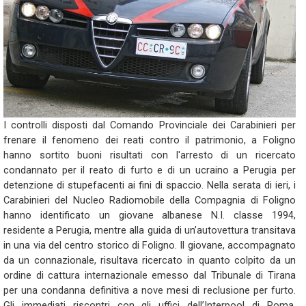
I controlli disposti dal Comando Provinciale dei Carabinieri per
frenare il fenomeno dei reati contro il patrimonio, a Foligno
hanno sortito buoni risultati con l'arresto di un ricercato
condannato per il reato di furto e di un ucraino a Perugia per
detenzione di stupefacenti ai fini di spaccio. Nella serata di ieri, i
Carabinieri del Nucleo Radiomobile della Compagnia di Foligno
hanno identificato un giovane albanese N.I. classe 1994,
residente a Perugia, mentre alla guida di un’autovettura transitava
in una via del centro storico di Foligno. Il giovane, accompagnato
da un connazionale, risultava ricercato in quanto colpito da un
ordine di cattura internazionale emesso dal Tribunale di Tirana
per una condanna definitiva a nove mesi di reclusione per furto.
Gli immediati riscontri con gli uffici dell’Interpool di Roma,