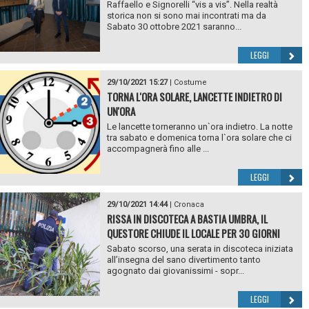
Raffaello e Signorelli “vis a vis”. Nella realtà
storica non si sono mai incontrati ma da
Sabato 30 ottobre 2021 saranno...
LEGGI
29/10/2021 15:27
|
Costume
TORNA L'ORA SOLARE, LANCETTE INDIETRO DI
UN'ORA
Le lancette torneranno un`ora indietro. La notte
tra sabato e domenica torna l`ora solare che ci
accompagnerà fino alle ...
LEGGI
29/10/2021 14:44
|
Cronaca
RISSA IN DISCOTECA A BASTIA UMBRA, IL
QUESTORE CHIUDE IL LOCALE PER 30 GIORNI
Sabato scorso, una serata in discoteca iniziata
all’insegna del sano divertimento tanto
agognato dai giovanissimi - sopr...
LEGGI