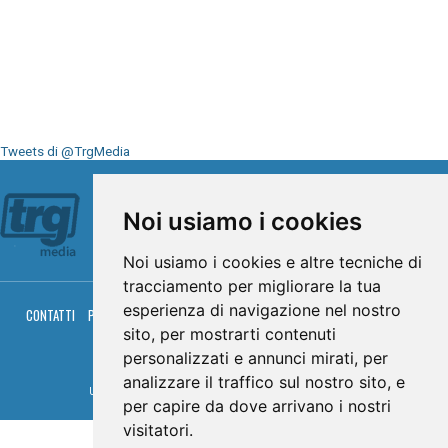
Tweets di @TrgMedia
Seguici su
Noi usiamo i cookies
Noi usiamo i cookies e altre tecniche di
tracciamento per migliorare la tua
esperienza di navigazione nel nostro
CONTATTI
PRIVACY
COOKIES
PALINSESTO
DIRETTA TV
DIRETTA RADIO
RGM HITRADIO
sito, per mostrarti contenuti
personalizzati e annunci mirati, per
© TRG Media 2005-2026
analizzare il traffico sul nostro sito, e
Umbria Televisioni s.r.l. - P.I.00496230541 -
www.trgmedia.it
- Powered by
FFZ
per capire da dove arrivano i nostri
visitatori.