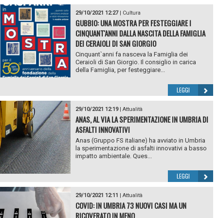
29/10/2021 12:27
|
Cultura
GUBBIO: UNA MOSTRA PER FESTEGGIARE I
CINQUANT'ANNI DALLA NASCITA DELLA FAMIGLIA
DEI CERAIOLI DI SAN GIORGIO
Cinquant`anni fa nasceva la Famiglia dei
Ceraioli di San Giorgio. Il consiglio in carica
della Famiglia, per festeggiare...
LEGGI
29/10/2021 12:19
|
Attualità
ANAS, AL VIA LA SPERIMENTAZIONE IN UMBRIA DI
ASFALTI INNOVATIVI
Anas (Gruppo FS italiane) ha avviato in Umbria
la sperimentazione di asfalti innovativi a basso
impatto ambientale. Ques...
LEGGI
29/10/2021 12:11
|
Attualità
COVID: IN UMBRIA 73 NUOVI CASI MA UN
RICOVERATO IN MENO