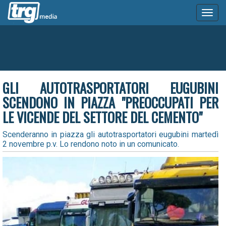
Toggl
naviga
GLI AUTOTRASPORTATORI EUGUBINI
SCENDONO IN PIAZZA "PREOCCUPATI PER
LE VICENDE DEL SETTORE DEL CEMENTO"
Scenderanno in piazza gli autotrasportatori eugubini martedì
2 novembre p.v. Lo rendono noto in un comunicato.