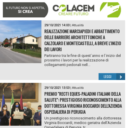
29/10/2021 14:03
|
Attualità
REALIZZAZIONE MARCIAPIEDI E ABBATTIMENTO
DELLE BARRIERE ARCHITETTONICHE A
CALZOLARO E MONTECASTELLI, A BREVE L'INIZIO
DEI LAVORI
Partiranno tra le fine di quest`anno e l`inizio del
prossimo i lavori per la realizzazione di
collegamenti pedonali nell...
LEGGI
29/10/2021 13:53
|
Attualità
PREMIO "RECTI EQUES-PALADINI ITALIANI DELLA
SALUTE": PRESTIGIOSO RICONOSCIMENTO ALLA
DOTTORESSA VIRGINIA BOCCARDI DELL’AZIENDA
OSPEDALIERA DI PERUGIA
Un prestigioso riconoscimento alla dottoressa
Virginia Boccardi, medico geriatra dell’Azienda
Ospedaliera di Perugia, tr...