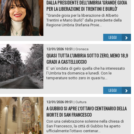
DALLA PRESIDENTE DELL'UMBRIA 'GRANDE GIOIA
PER LA LIBERAZIONE DI TRENTINI E BURLÒ'
"Grande gioia per la liberazione di Alberto
Trentini e Mario Burlò" dalla presidente della
Regione Umbria Stefania Proie...
LEGGI
12/01/2026 10:51
|
Cronaca
QUASI TUTTA L'UMBRIA SOTTO ZERO, MENO 18,9
GRADI A CASTELLUCCIO
E` un`ondata di gelo quella che ha interessato
l`Umbria tra domenica e lunedì. Con le
temperature sotto zero in quasi tu...
LEGGI
12/01/2026 09:51
|
Cultura
A GUBBIO SI APRE L’OTTAVO CENTENARIO DELLA
MORTE DI SAN FRANCESCO
Con una celebrazione solenne nella chiesa di
San Francesco, la città di Gubbio ha aperto
ufficialmente l’ottavo centenar...