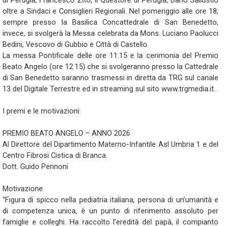
di Perugia, Francesco Zito, il Questore di Perugia, Dario Sallustio
oltre a Sindaci e Consiglieri Regionali. Nel pomeriggio alle ore 18,
sempre presso la Basilica Concattedrale di San Benedetto,
invece, si svolgerà la Messa celebrata da Mons. Luciano Paolucci
Bedini, Vescovo di Gubbio e Città di Castello.
La messa Pontificale delle ore 11.15 e la cerimonia del Premio
Beato Angelo (ore 12.15) che si svolgeranno presso la Cattedrale
di San Benedetto saranno trasmessi in diretta da TRG sul canale
13 del Digitale Terrestre ed in streaming sul sito www.trgmedia.it.
I premi e le motivazioni:
PREMIO BEATO ANGELO – ANNO 2026
Al Direttore del Dipartimento Materno-Infantile Asl Umbria 1 e del
Centro Fibrosi Cistica di Branca.
Dott. Guido Pennoni
Motivazione
“Figura di spicco nella pediatria italiana, persona di un’umanità e
di competenza unica, è un punto di riferimento assoluto per
famiglie e colleghi. Ha raccolto l’eredità del papà, il compianto