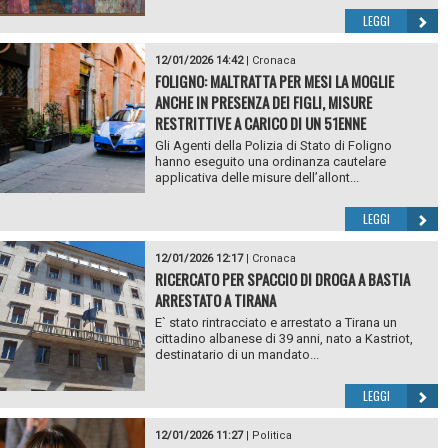
LEGGI
12/01/2026 14:42
|
Cronaca
FOLIGNO: MALTRATTA PER MESI LA MOGLIE
ANCHE IN PRESENZA DEI FIGLI, MISURE
RESTRITTIVE A CARICO DI UN 51ENNE
Gli Agenti della Polizia di Stato di Foligno
hanno eseguito una ordinanza cautelare
applicativa delle misure dell’allont...
LEGGI
12/01/2026 12:17
|
Cronaca
RICERCATO PER SPACCIO DI DROGA A BASTIA
ARRESTATO A TIRANA
E` stato rintracciato e arrestato a Tirana un
cittadino albanese di 39 anni, nato a Kastriot,
destinatario di un mandato...
LEGGI
12/01/2026 11:27
|
Politica