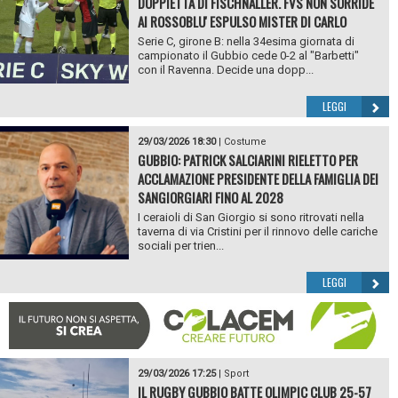
DOPPIETTA DI FISCHNALLER. FVS NON SORRIDE
AI ROSSOBLU' ESPULSO MISTER DI CARLO
Serie C, girone B: nella 34esima giornata di
campionato il Gubbio cede 0-2 al "Barbetti"
con il Ravenna. Decide una dopp...
LEGGI
29/03/2026 18:30
|
Costume
GUBBIO: PATRICK SALCIARINI RIELETTO PER
ACCLAMAZIONE PRESIDENTE DELLA FAMIGLIA DEI
SANGIORGIARI FINO AL 2028
I ceraioli di San Giorgio si sono ritrovati nella
taverna di via Cristini per il rinnovo delle cariche
sociali per trien...
LEGGI
29/03/2026 17:25
|
Sport
IL RUGBY GUBBIO BATTE OLIMPIC CLUB 25-57