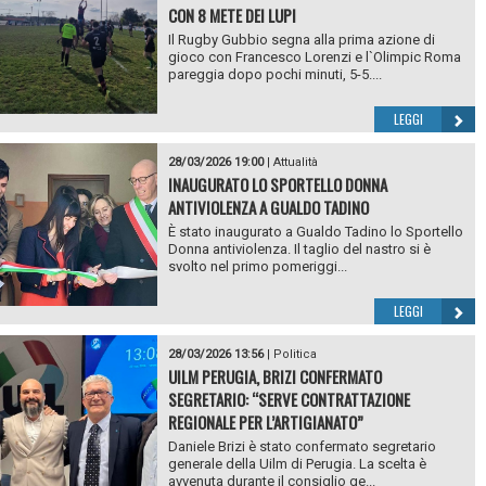
CON 8 METE DEI LUPI
Il Rugby Gubbio segna alla prima azione di
gioco con Francesco Lorenzi e l`Olimpic Roma
pareggia dopo pochi minuti, 5-5....
LEGGI
28/03/2026 19:00
|
Attualità
INAUGURATO LO SPORTELLO DONNA
ANTIVIOLENZA A GUALDO TADINO
È stato inaugurato a Gualdo Tadino lo Sportello
Donna antiviolenza. Il taglio del nastro si è
svolto nel primo pomeriggi...
LEGGI
28/03/2026 13:56
|
Politica
UILM PERUGIA, BRIZI CONFERMATO
SEGRETARIO: “SERVE CONTRATTAZIONE
REGIONALE PER L’ARTIGIANATO”
Daniele Brizi è stato confermato segretario
generale della Uilm di Perugia. La scelta è
avvenuta durante il consiglio ge...