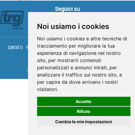
Seguici su
Noi usiamo i cookies
Noi usiamo i cookies e altre tecniche di
tracciamento per migliorare la tua
CONTATTI
PRIVACY
COOKIES
PALINSESTO
DIRETTA TV
DIRETTA RADIO
RGM HITRADIO
esperienza di navigazione nel nostro
sito, per mostrarti contenuti
© TRG Media 2005-2026
personalizzati e annunci mirati, per
Umbria Televisioni s.r.l. - P.I.00496230541 -
www.trgmedia.it
- Powered by
FFZ
analizzare il traffico sul nostro sito, e
per capire da dove arrivano i nostri
visitatori.
Accetto
Rifiuto
Cambia le mie impostazioni