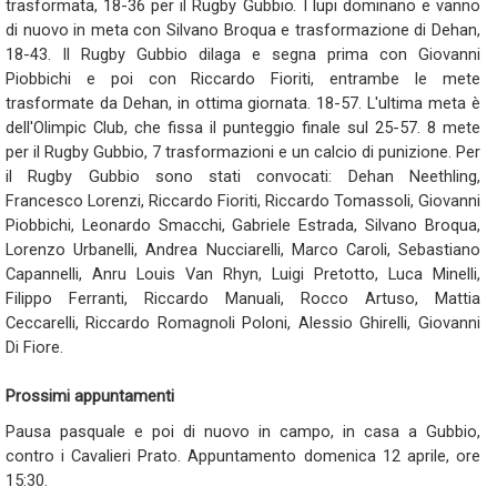
trasformata, 18-36 per il Rugby Gubbio. I lupi dominano e vanno
di nuovo in meta con Silvano Broqua e trasformazione di Dehan,
18-43. Il Rugby Gubbio dilaga e segna prima con Giovanni
Piobbichi e poi con Riccardo Fioriti, entrambe le mete
trasformate da Dehan, in ottima giornata. 18-57. L'ultima meta è
dell'Olimpic Club, che fissa il punteggio finale sul 25-57. 8 mete
per il Rugby Gubbio, 7 trasformazioni e un calcio di punizione. Per
il Rugby Gubbio sono stati convocati: Dehan Neethling,
Francesco Lorenzi, Riccardo Fioriti, Riccardo Tomassoli, Giovanni
Piobbichi, Leonardo Smacchi, Gabriele Estrada, Silvano Broqua,
Lorenzo Urbanelli, Andrea Nucciarelli, Marco Caroli, Sebastiano
Capannelli, Anru Louis Van Rhyn, Luigi Pretotto, Luca Minelli,
Filippo Ferranti, Riccardo Manuali, Rocco Artuso, Mattia
Ceccarelli, Riccardo Romagnoli Poloni, Alessio Ghirelli, Giovanni
Di Fiore.
Prossimi appuntamenti
Pausa pasquale e poi di nuovo in campo, in casa a Gubbio,
contro i Cavalieri Prato. Appuntamento domenica 12 aprile, ore
15:30.