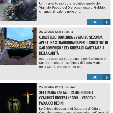
Un intervento rapido e risolutivo quello dei
Vigili del Fuoco del Distaccamento di Gubbio,
chiamati all`azione nelle pri...
LEGGI
28/03/2026 12:26
|
Cultura
C.CASTELLO: DOMENICA 29 MARZO SECONDA
APERTURA STRAORDINARIA PER IL CHIOSTRO DI
SAN DOMENICO E L’EX CHIESA DI SANTA MARIA
DELLA CARITÀ
econda apertura straordinaria per il chiostro di
San Domenico e l’ex Chiesa di Santa Maria
della Carità, che potranno es...
LEGGI
28/03/2026 12:19
|
Costume
SETTIMANA SANTA: IL CAMMINO DELLE
COMUNITÀ DIOCESANE CON IL VESCOVO
PAOLUCCI BEDINI
Le Chiese diocesane di Gubbio e di Città di
Castello si preparano a vivere i giorni più intensi