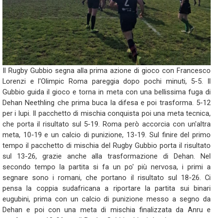
Il Rugby Gubbio segna alla prima azione di gioco con Francesco
Lorenzi e l'Olimpic Roma pareggia dopo pochi minuti, 5-5. Il
Gubbio guida il gioco e torna in meta con una bellissima fuga di
Dehan Neethling che prima buca la difesa e poi trasforma. 5-12
per i lupi. Il pacchetto di mischia conquista poi una meta tecnica,
che porta il risultato sul 5-19. Roma però accorcia con un'altra
meta, 10-19 e un calcio di punizione, 13-19. Sul finire del primo
tempo il pacchetto di mischia del Rugby Gubbio porta il risultato
sul 13-26, grazie anche alla trasformazione di Dehan. Nel
secondo tempo la partita si fa un po' più nervosa, i primi a
segnare sono i romani, che portano il risultato sul 18-26. Ci
pensa la coppia sudafricana a riportare la partita sui binari
eugubini, prima con un calcio di punizione messo a segno da
Dehan e poi con una meta di mischia finalizzata da Anru e