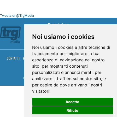
Tweets di @TrgMedia
Seguici su
Noi usiamo i cookies
Noi usiamo i cookies e altre tecniche di
tracciamento per migliorare la tua
CONTATTI
PRIVACY
COOKIES
PALINSESTO
DIRETTA TV
DIRETTA RADIO
esperienza di navigazione nel nostro
RGM HITRADIO
sito, per mostrarti contenuti
© TRG Media 2005-2026
personalizzati e annunci mirati, per
analizzare il traffico sul nostro sito, e
Umbria Televisioni s.r.l. - P.I.00496230541 -
www.trgmedia.it
- Powered by
FFZ
per capire da dove arrivano i nostri
visitatori.
Accetto
Rifiuto