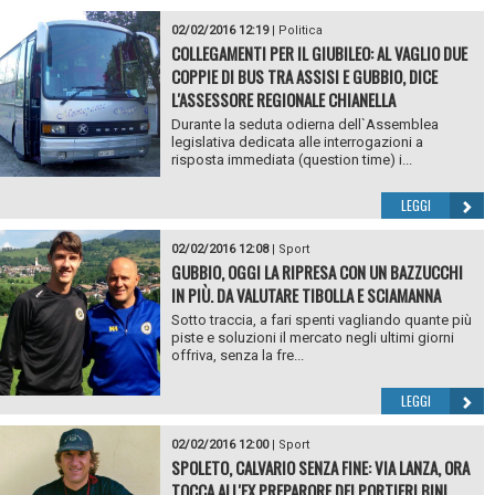
02/02/2016 12:19
|
Politica
COLLEGAMENTI PER IL GIUBILEO: AL VAGLIO DUE
COPPIE DI BUS TRA ASSISI E GUBBIO, DICE
L'ASSESSORE REGIONALE CHIANELLA
Durante la seduta odierna dell`Assemblea
legislativa dedicata alle interrogazioni a
risposta immediata (question time) i...
LEGGI
02/02/2016 12:08
|
Sport
GUBBIO, OGGI LA RIPRESA CON UN BAZZUCCHI
IN PIÙ. DA VALUTARE TIBOLLA E SCIAMANNA
Sotto traccia, a fari spenti vagliando quante più
piste e soluzioni il mercato negli ultimi giorni
offriva, senza la fre...
LEGGI
02/02/2016 12:00
|
Sport
SPOLETO, CALVARIO SENZA FINE: VIA LANZA, ORA
TOCCA ALL'EX PREPARORE DEI PORTIERI BINI