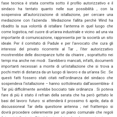
fase tecnica è stata corretta sotto il profilo autorizzativo e il
sindaco ha tentato quanto nelle sue possibilità , con la
sospensiva all'autorizzazione di istallazione, per cercare una
mediazione con l'azienda . Mediazione fallita perchè Wind ha
ribadito la sua volontà di istallare l'antenna in quel luogo che
come logistica, nel cuore di un'area industriale e vicino ad una via
importante di comunicazione, rappresenta per la società un sito
ideale. Per il comitato di Padule e per l'avvocato che cura gli
interessi del privato ricorrente al Tar , l'iter autorizzativo
mostrerebbe delle discrepanze tutte da chiarire , soprattutto nei
tempi ma anche nei modi . Sarebbero mancati, infatti, documenti
importanti necessari a monte di un'istallazione che si trova a
pochi metri di distanza da un luogo di lavoro e da un'area Sic . Se
questi fatti fossero stati citati nell'ordinanza del sindaco che
sospendeva l'istallazione – hanno sottolineato dall'assemblea- il
Tar più difficilmente avrebbe bocciato tale ordinanza . Si poteva
fare di più è stato il refrain della serata che ha però gettato le
basi del lavoro futuro: si attenderà il prossimo 6 aprile, data di
discussioneal Tar della questione antenna ; nel frattempo si
dovrà procedere celeremente per un piano comunale che regoli