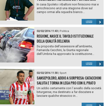
In casa Spoleto i ribaltoni non finiscono mai e
arricchiscono anzi una stagione dove sul
campo ormai alla squadra bianco...
LEGGI
02/02/2016 11:43
|
Politica
REGIONE, NASCE IL TAVOLO ISTITUZIONALE
DELLA QUALITÀ DELL'ARIA
Su proposta dell’assessore all’ambiente,
Fernanda Cecchini, la Giunta regionale
dell’Umbria ha approvato la costituzione...
LEGGI
02/02/2016 11:30
|
Sport
SANSEPOLCRO, ADDIO A SORPRESA: CATACCHINI
SALUTA E TORNA IN LEGA PRO CON IL PRATO
Un addio certamente con l`avvallo della società
biturgense, ma destinato a far discutere e
lasciare qualche strascico in...
LEGGI