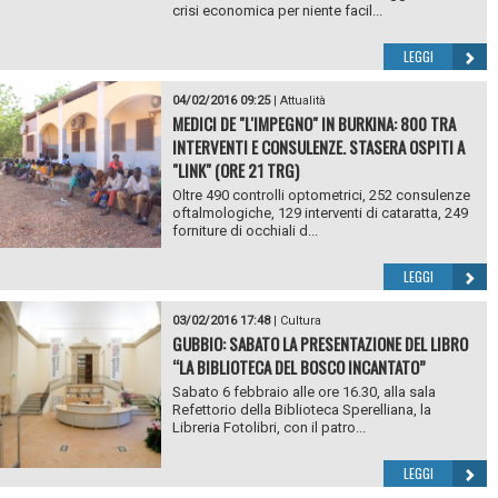
crisi economica per niente facil...
LEGGI
04/02/2016 09:25
|
Attualità
MEDICI DE "L'IMPEGNO" IN BURKINA: 800 TRA
INTERVENTI E CONSULENZE. STASERA OSPITI A
"LINK" (ORE 21 TRG)
Oltre 490 controlli optometrici, 252 consulenze
oftalmologiche, 129 interventi di cataratta, 249
forniture di occhiali d...
LEGGI
03/02/2016 17:48
|
Cultura
GUBBIO: SABATO LA PRESENTAZIONE DEL LIBRO
“LA BIBLIOTECA DEL BOSCO INCANTATO”
Sabato 6 febbraio alle ore 16.30, alla sala
Refettorio della Biblioteca Sperelliana, la
Libreria Fotolibri, con il patro...
LEGGI