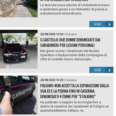
Le storiche mura urbiche di Umbertide tornano
a splendere grazie a un intervento di pulizia e
manutenzione straordinaria...
LEGGI
23/08/2024 10:24
|
Cronaca
C.CASTELLO: DUE DONNE DENUNCIATE DAI
CARABINIERI PER LESIONI PERSONALI
Nei giorni scorsi i Carabinieri del Nucleo
Operativo e Radiomobile della Compagnia di
Città di Castello hanno denunciato...
LEGGI
23/08/2024 10:23
|
Cronaca
FOLIGNO: NON ACCETTA LA SEPARAZIONE DALLA
SUA EX E LA PEDINA FINO IN CASERMA.
DENUNCIATO 47ENNE PER “STALKING”
Ha pedinato e seguito la ex moglie fino a
dentro la caserma dei carabinieri di Foligno un
quarantasettenne, italiano, re...