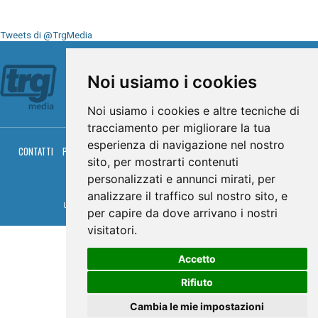
Tweets di @TrgMedia
Seguici su
Noi usiamo i cookies
Noi usiamo i cookies e altre tecniche di
tracciamento per migliorare la tua
esperienza di navigazione nel nostro
CONTATTI
PRIVACY
COOKIES
PALINSESTO
DIRETTA TV
DIRETTA RADIO
sito, per mostrarti contenuti
RGM HITRADIO
personalizzati e annunci mirati, per
© TRG Media 2005-2026
analizzare il traffico sul nostro sito, e
Umbria Televisioni s.r.l. - P.I.00496230541 -
www.trgmedia.it
- Powered by
FFZ
per capire da dove arrivano i nostri
visitatori.
Accetto
Rifiuto
Cambia le mie impostazioni