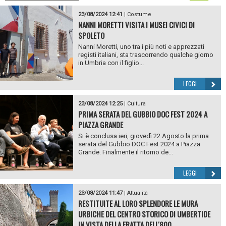
23/08/2024 12:41
|
Costume
NANNI MORETTI VISITA I MUSEI CIVICI DI
SPOLETO
Nanni Moretti, uno tra i più noti e apprezzati
registi italiani, sta trascorrendo qualche giorno
in Umbria con il figlio...
LEGGI
23/08/2024 12:25
|
Cultura
PRIMA SERATA DEL GUBBIO DOC FEST 2024 A
PIAZZA GRANDE
Si è conclusa ieri, giovedì 22 Agosto la prima
serata del Gubbio DOC Fest 2024 a Piazza
Grande. Finalmente il ritorno de...
LEGGI
23/08/2024 11:47
|
Attualità
RESTITUITE AL LORO SPLENDORE LE MURA
URBICHE DEL CENTRO STORICO DI UMBERTIDE
IN VISTA DELLA FRATTA DELL'800