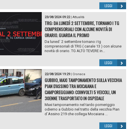
LEGGI
23/08/2024 09:22
|
Attualità
TRG: DA LUNEDÌ 2 SETTEMBRE, TORNANO I TG
COMPRENSORIALI CON ALCUNE NOVITÀ DI
ORARIO. GUARDA IL PROMO
Da luned` 2 settembre tornano i tg
comprensoriali di TRG ( canale 13 ) con alcune
novità di orario. TG ALTO TEVERE in...
LEGGI
22/08/2024 19:29
|
Cronaca
GUBBIO, MAXI TAMPONAMENTO SULLA VECCHIA
PIAN D'ASSINO TRA MOCAIANA E
CAMPOREGGIANO: COINVOLTI 5 VEICOLI, UN
30ENNE TRASPORTATO IN OSPEDALE
Maxi tamponamento nel tardo pomeriggio
odierno a Gubbio nel tratto della vecchia Pian
d`Assino 219 che collega Mocaiana ...
LEGGI