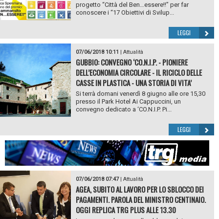
progetto “Città del Ben…essere!!” per far
conoscere i “17 Obiettivi di Svilup...
LEGGI
07/06/2018 10:11
|
Attualità
GUBBIO: CONVEGNO ‘CO.N.I.P. - PIONIERE
DELL’ECONOMIA CIRCOLARE - IL RICICLO DELLE
CASSE IN PLASTICA - UNA STORIA DI VITA’
Si terrà domani venerdì 8 giugno alle ore 15,30
presso il Park Hotel Ai Cappuccini, un
convegno dedicato a ‘CO.N.I.P. Pi...
LEGGI
07/06/2018 07:47
|
Attualità
AGEA, SUBITO AL LAVORO PER LO SBLOCCO DEI
PAGAMENTI. PAROLA DEL MINISTRO CENTINAIO.
OGGI REPLICA TRG PLUS ALLE 13.30