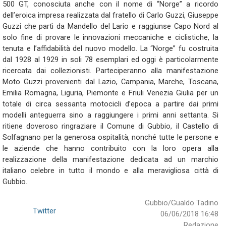
500 GT, conosciuta anche con il nome di “Norge” a ricordo
dell’eroica impresa realizzata dal fratello di Carlo Guzzi, Giuseppe
Guzzi che partì da Mandello del Lario e raggiunse Capo Nord al
solo fine di provare le innovazioni meccaniche e ciclistiche, la
tenuta e l’affidabilità del nuovo modello. La “Norge” fu costruita
dal 1928 al 1929 in soli 78 esemplari ed oggi è particolarmente
ricercata dai collezionisti. Parteciperanno alla manifestazione
Moto Guzzi provenienti dal Lazio, Campania, Marche, Toscana,
Emilia Romagna, Liguria, Piemonte e Friuli Venezia Giulia per un
totale di circa sessanta motocicli d’epoca a partire dai primi
modelli anteguerra sino a raggiungere i primi anni settanta. Si
ritiene doveroso ringraziare il Comune di Gubbio, il Castello di
Solfagnano per la generosa ospitalità, nonché tutte le persone e
le aziende che hanno contribuito con la loro opera alla
realizzazione della manifestazione dedicata ad un marchio
italiano celebre in tutto il mondo e alla meravigliosa città di
Gubbio.
Gubbio/Gualdo Tadino
Twitter
06/06/2018 16:48
Redazione