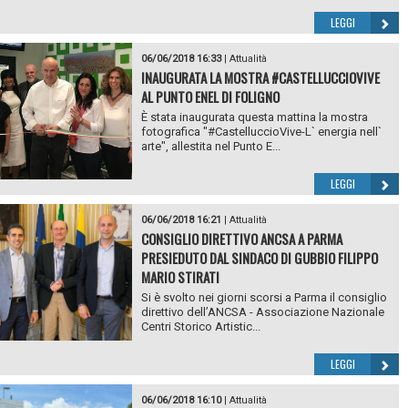
LEGGI
06/06/2018 16:33
|
Attualità
INAUGURATA LA MOSTRA #CASTELLUCCIOVIVE
AL PUNTO ENEL DI FOLIGNO
È stata inaugurata questa mattina la mostra
fotografica "#CastelluccioVive-L` energia nell`
arte", allestita nel Punto E...
LEGGI
06/06/2018 16:21
|
Attualità
CONSIGLIO DIRETTIVO ANCSA A PARMA
PRESIEDUTO DAL SINDACO DI GUBBIO FILIPPO
MARIO STIRATI
Si è svolto nei giorni scorsi a Parma il consiglio
direttivo dell’ANCSA - Associazione Nazionale
Centri Storico Artistic...
LEGGI
06/06/2018 16:10
|
Attualità