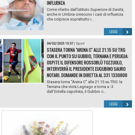
INFLUENZA
Come riferito dall’Istituto Superiore di Sanità,
anche in Umbria crescono i casi di influenza
che colpisce soprattutto i...
LEGGI
04/02/2025 15:57
|
Sport
STASERA TORNA "ARENA C" ALLE 21.15 SU TRG
CON IL PUNTO SU GUBBIO, TERNANA E PERUGIA:
OSPITE IL DIFENSORE ROSSOBLÙ TOZZUOLO,
INTERVERRÀ IL PRESIDENTE EUGUBINO SAURO
NOTARI. DOMANDE IN DIRETTA AL 331 1330800
Stasera torna "Arena C" alle 21.15 su TRG: la
Ternana che vìola Legnago e torna a -3
dall`Entella capolista, il Gubbio c...
LEGGI