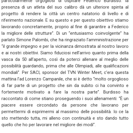
particolarmente orgogliosi di ospitare Federico Burdisso: la
presenza di un atleta del suo calibro dà un ulteriore spinta al
progetto di rendere la città un centro natatorio di livello e di
riferimento nazionale. E su questo e per questo obiettivo stiamo
lavorando concretamente, proprio al fine di garantire a Federico
la migliore delle strutture”. Di un “entusiasmo coinvolgente” ha
parlato Simone Palombi, che ha ringraziato l’amministrazione per
“il grande impegno e per la vicinanza dimostrata al nostro lavoro
e ai nostri obiettivi. Siamo fiduciosi nell’arrivo quanto prima della
vasca da 50 all’aperto, così da poterci allenare al meglio delle
possibilità guardando, prima che alle Olimpiadi, alle qualificazioni
mondiali”. Per SACI, sponsor del TVN Winter Meet, c’era questa
mattina l’ad Lorenzo Campanile, che si è detto “molto orgoglioso
di far parte di un progetto che sin da subito ci ha convinto e
fortemente motivato a fare la nostra parte”. Burdisso ha
raccontato di come stiano proseguendo i suoi allenamenti: “È un
piacere essere circondato da persone che lavorano per
permettermi di esprimermi al massimo delle possibilità. Io ce la
sto mettendo tutta, mi alleno con continuità e sto dando tutto
quello che ho per lavorare nel migliore dei modi”.