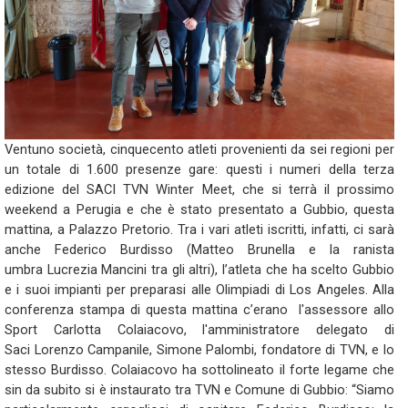
Ventuno società, cinquecento atleti provenienti da sei regioni per
un totale di 1.600 presenze gare: questi i numeri della terza
edizione del SACI TVN Winter Meet, che si terrà il prossimo
weekend a Perugia e che è stato presentato a Gubbio, questa
mattina, a Palazzo Pretorio. Tra i vari atleti iscritti, infatti, ci sarà
anche Federico Burdisso (Matteo Brunella e la ranista
umbra Lucrezia Mancini tra gli altri), l’atleta che ha scelto Gubbio
e i suoi impianti per preparasi alle Olimpiadi di Los Angeles. Alla
conferenza stampa di questa mattina c’erano l'assessore allo
Sport Carlotta Colaiacovo, l'amministratore delegato di
Saci Lorenzo Campanile, Simone Palombi, fondatore di TVN, e lo
stesso Burdisso. Colaiacovo ha sottolineato il forte legame che
sin da subito si è instaurato tra TVN e Comune di Gubbio: “Siamo