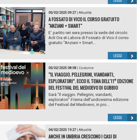
LEGGI
05/02/2025 09:27
|
Attualità
A FOSSATO DI VICO IL CORSO GRATUITO
"ANZIANI + SMART"
E` partito ieri sera presso la sede del circolo
Acli Ora et Labora di Fossato di Vico il corso
gratuito "Anziani + Smart...
LEGGI
05/02/2025 08:58
|
Costume
“IL VIAGGIO. PELLEGRINI, VIANDANTI,
ESPLORATORI”. ECCO IL TEMA DELL'11° EDIZIONE
DEL FESTIVAL DEL MEDIOEVO DI GUBBIO
Sarà “Il viaggio. Pellegrini, viandanti,
esploratori” il tema dell’undicesima edizione
del Festival del Medioevo, in pro...
LEGGI
04/02/2025 19:27
|
Attualità
ANCHE IN UMBRIA CRESCONO I CASI DI