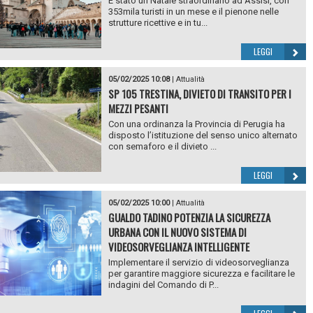
È stato un Natale straordinario ad Assisi, con
353mila turisti in un mese e il pienone nelle
strutture ricettive e in tu...
LEGGI
05/02/2025 10:08
|
Attualità
SP 105 TRESTINA, DIVIETO DI TRANSITO PER I
MEZZI PESANTI
Con una ordinanza la Provincia di Perugia ha
disposto l’istituzione del senso unico alternato
con semaforo e il divieto ...
LEGGI
05/02/2025 10:00
|
Attualità
GUALDO TADINO POTENZIA LA SICUREZZA
URBANA CON IL NUOVO SISTEMA DI
VIDEOSORVEGLIANZA INTELLIGENTE
Implementare il servizio di videosorveglianza
per garantire maggiore sicurezza e facilitare le
indagini del Comando di P...