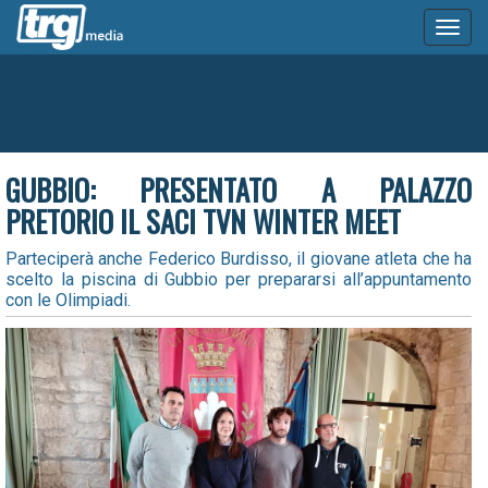
Toggl
naviga
GUBBIO: PRESENTATO A PALAZZO
PRETORIO IL SACI TVN WINTER MEET
Parteciperà anche Federico Burdisso, il giovane atleta che ha
scelto la piscina di Gubbio per prepararsi all’appuntamento
con le Olimpiadi.