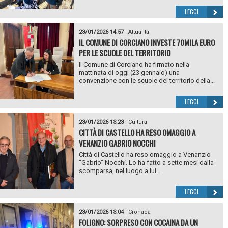
LEGGI
23/01/2026 14:57
|
Attualità
IL COMUNE DI CORCIANO INVESTE 70MILA EURO
PER LE SCUOLE DEL TERRITORIO
Il Comune di Corciano ha firmato nella
mattinata di oggi (23 gennaio) una
convenzione con le scuole del territorio della...
LEGGI
23/01/2026 13:23
|
Cultura
CITTÀ DI CASTELLO HA RESO OMAGGIO A
VENANZIO GABRIO NOCCHI
Città di Castello ha reso omaggio a Venanzio
"Gabrio" Nocchi. Lo ha fatto a sette mesi dalla
scomparsa, nel luogo a lui ...
LEGGI
23/01/2026 13:04
|
Cronaca
FOLIGNO: SORPRESO CON COCAINA DA UN