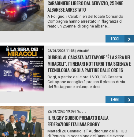
CARABINIERE LIBERO DAL SERVIZIO, 25ENNE
ALBANESE ARRESTATO
A Foligno, i Carabinieri del locale Comando
Compagnia hanno arrestato in flagranza di
reato un 25enne, di origine albane...
LEGGI
23/01/2026 11:33
|
Attualità
GUBBIO: AL CASSATA GATTAPONE "È LA SERA DEI
MIRACOLI", ITINERARI NOTTURNI TRA SCIENZA E
TECNOLOGIA. OGGI A PARTIRE DALLE ORE 16
Oggi, a partire dalle ore 16:00, l’IIS Cassata
Gattapone accoglierà presso il plesso di via
del Bottagnone chiunque desi...
LEGGI
22/01/2026 19:09
|
Sport
IL RUGBY GUBBIO PREMIATO DALLA
FEDERAZIONE ITALIANA RUGBY
Martedì 20 Gennaio, all`Auditorium della FIGC
di Perugia, in occasione dell`annuale evento