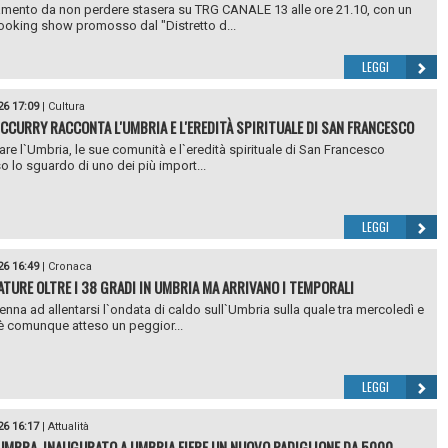
ento da non perdere stasera su TRG CANALE 13 alle ore 21.10, con un
oking show promosso dal "Distretto d...
LEGGI
26 17:09
|
Cultura
CCURRY RACCONTA L'UMBRIA E L'EREDITÀ SPIRITUALE DI SAN FRANCESCO
re l`Umbria, le sue comunità e l`eredità spirituale di San Francesco
so lo sguardo di uno dei più import...
LEGGI
26 16:49
|
Cronaca
TURE OLTRE I 38 GRADI IN UMBRIA MA ARRIVANO I TEMPORALI
nna ad allentarsi l`ondata di caldo sull`Umbria sulla quale tra mercoledì e
è comunque atteso un peggior...
LEGGI
26 16:17
|
Attualità
UMBRA, INAUGURATO A UMBRIA FIERE UN NUOVO PADIGLIONE DA 5000