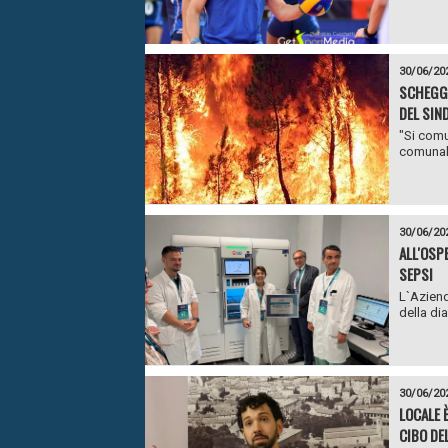
30/06/20
SCHEGGIA
DEL SIN
"Si comu
comunale
30/06/20
ALL'OSP
SEPSI
L`Aziend
della di
30/06/20
LOCALE 
CIBO DE