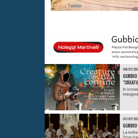
Twitter
03/07/20
GUBBIO 
"CREATU
In occas
inaugura
01/07/20
GUBBIO 
La notte
Trois Sa