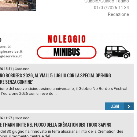
Gubbio/Gualdo Tadino
01/07/2026 11:34
Redazione
26 15:41
|
Costume
NO BORDERS 2026, AL VIA IL 5 LUGLIO CON LA SPECIAL OPENING
RE SENZA CONFINE"
ione del suo venticinquesimo anniversario, il Gubbio No Borders Festival
 l’edizione 2026 con un evento ...
LEGGI
26 11:27
|
Costume
E THANN UNITE NEL FUOCO DELLA CRÉMATION DES TROIS SAPINS
 del 30 giugno ha rinnovato in terra alsaziana il rito della Crémation des
pins, il momento centrale del...