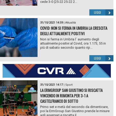
cede 3-0 (25-22 25-22 2...
LEGGI
31/10/2021 14:59
|
Attualità
COVID: NON SI FERMA IN UMBRIA LA CRESCITA
DEGLI ATTUALMENTE POSITIVI
Non si ferma in Umbria l` aumento degli
attualmente positivi al Covid, ora 1.173, 55 in
più di sabato secondo quanto rip...
LEGGI
31/10/2021 14:17
|
Sport
LA ERMGROUP SAN GIUSTINO SI RISCATTA
VINCENDO IN RIMONTA PER 3-1 A
CASTELFRANCO DI SOTTO
Primo set e metà del secondo da dimenticare,
poi la ErmGroup San Giustino prende le misure
agli avversari e riscatta il ...