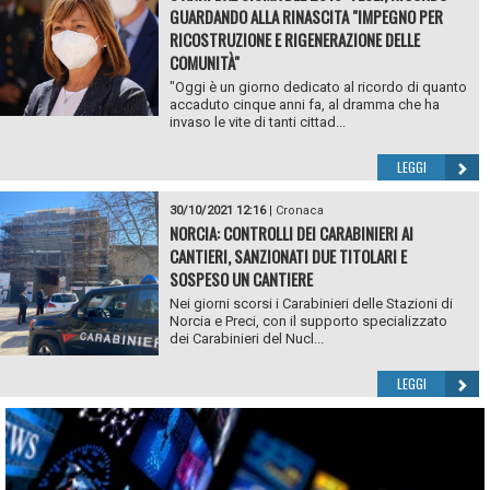
GUARDANDO ALLA RINASCITA "IMPEGNO PER
RICOSTRUZIONE E RIGENERAZIONE DELLE
COMUNITÀ"
"Oggi è un giorno dedicato al ricordo di quanto
accaduto cinque anni fa, al dramma che ha
invaso le vite di tanti cittad...
LEGGI
30/10/2021 12:16
|
Cronaca
NORCIA: CONTROLLI DEI CARABINIERI AI
CANTIERI, SANZIONATI DUE TITOLARI E
SOSPESO UN CANTIERE
Nei giorni scorsi i Carabinieri delle Stazioni di
Norcia e Preci, con il supporto specializzato
dei Carabinieri del Nucl...
LEGGI