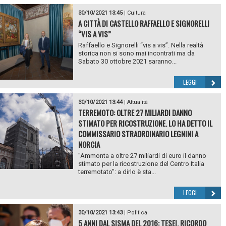
30/10/2021 13:45
|
Cultura
A CITTÀ DI CASTELLO RAFFAELLO E SIGNORELLI
“VIS A VIS”
Raffaello e Signorelli “vis a vis”. Nella realtà
storica non si sono mai incontrati ma da
Sabato 30 ottobre 2021 saranno...
LEGGI
30/10/2021 13:44
|
Attualità
TERREMOTO: OLTRE 27 MILIARDI DANNO
STIMATO PER RICOSTRUZIONE. LO HA DETTO IL
COMMISSARIO STRAORDINARIO LEGNINI A
NORCIA
"Ammonta a oltre 27 miliardi di euro il danno
stimato per la ricostruzione del Centro Italia
terremotato": a dirlo è sta...
LEGGI
30/10/2021 13:43
|
Politica
5 ANNI DAL SISMA DEL 2016: TESEI, RICORDO