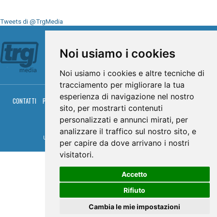
Tweets di @TrgMedia
Seguici su
Noi usiamo i cookies
Noi usiamo i cookies e altre tecniche di
tracciamento per migliorare la tua
esperienza di navigazione nel nostro
CONTATTI
PRIVACY
COOKIES
PALINSESTO
DIRETTA TV
DIRETTA RADIO
sito, per mostrarti contenuti
RGM HITRADIO
personalizzati e annunci mirati, per
© TRG Media 2005-2026
analizzare il traffico sul nostro sito, e
Umbria Televisioni s.r.l. - P.I.00496230541 -
www.trgmedia.it
- Powered by
FFZ
per capire da dove arrivano i nostri
visitatori.
Accetto
Rifiuto
Cambia le mie impostazioni