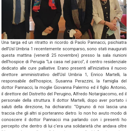
Una targa ed un ritratto in ricordo di Paolo Pannacci, psichiatra
dell’Usl Umbria 1 recentemente scomparso, sono stati inaugurati
questa mattina (venerdì 25 novembre) presso la sala riunioni
dell'hospice di Perugia “La casa nel parco”, il centro residenziale
dedicato alle cure palliative. Erano presenti all’iniziativa il nuovo
direttore amministrativo dell’Usl Umbria 1, Enrico Martelli, la
responsabile dell’hospice, Susanna Perazzini, la famiglia del
dottor Pannacci, la moglie Giovanna Palermo ed il figlio Antonio,
il direttore del Distretto del Perugino, Alfredo Notargiacomo, ed il
personale della struttura. Il dottor Martelli, dopo aver portato i
saluti della direzione, ha dichiarato: “Ognuno di noi lascia una
traccia che gli altri si porteranno dietro. Io non ho avuto modo di
conoscere il dottor Pannacci ma parlando con i presenti ho
percepito che dentro di lui c'era una solidarietà che andava oltre