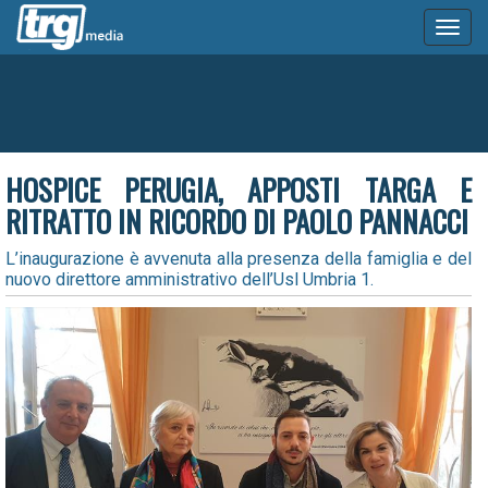
Toggl
naviga
HOSPICE PERUGIA, APPOSTI TARGA E
RITRATTO IN RICORDO DI PAOLO PANNACCI
L’inaugurazione è avvenuta alla presenza della famiglia e del
nuovo direttore amministrativo dell’Usl Umbria 1.