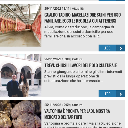
25/11/2022 13:11
|
Attualità
GUALDO TADINO: MACELLAZIONE SUINI PER USO
FAMILIARE, ECCO LE REGOLE A CUI ATTENERSI
Al via, come da tradizione, la campagna di
macellazione dei suini a domicilio per uso
familiare che, in accordo con la R...
LEGGI
25/11/2022 13:00
|
Cultura
TREVI: CHIUSI I LAVORI DEL POLO CULTURALE
Stanno giungendo al termine gli ultimi interventi
previsti dalla lunga operazione di
ristrutturazione che ha interessato...
LEGGI
25/11/2022 12:59
|
Cultura
VALTOPINA È PRONTA PER LA XL MOSTRA
MERCATO DEL TARTUFO
Valtopina è pronta a dare il via alla XL edizione
della Mostra mercato del tartufo, in programma