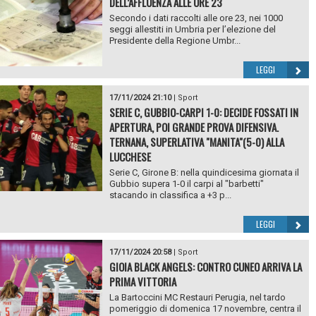
DELL’AFFLUENZA ALLE ORE 23
Secondo i dati raccolti alle ore 23, nei 1000
seggi allestiti in Umbria per l’elezione del
Presidente della Regione Umbr...
LEGGI
17/11/2024 21:10
|
Sport
SERIE C, GUBBIO-CARPI 1-0: DECIDE FOSSATI IN
APERTURA, POI GRANDE PROVA DIFENSIVA.
TERNANA, SUPERLATIVA "MANITA"(5-0) ALLA
LUCCHESE
Serie C, Girone B: nella quindicesima giornata il
Gubbio supera 1-0 il carpi al "barbetti"
stacando in classifica a +3 p...
LEGGI
17/11/2024 20:58
|
Sport
GIOIA BLACK ANGELS: CONTRO CUNEO ARRIVA LA
PRIMA VITTORIA
La Bartoccini MC Restauri Perugia, nel tardo
pomeriggio di domenica 17 novembre, centra il