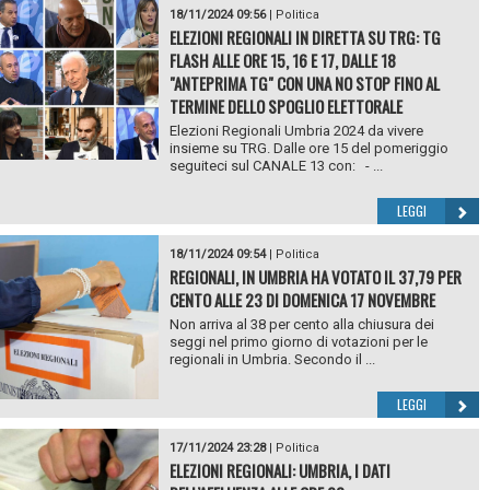
18/11/2024 09:56
|
Politica
ELEZIONI REGIONALI IN DIRETTA SU TRG: TG
FLASH ALLE ORE 15, 16 E 17, DALLE 18
"ANTEPRIMA TG" CON UNA NO STOP FINO AL
TERMINE DELLO SPOGLIO ELETTORALE
Elezioni Regionali Umbria 2024 da vivere
insieme su TRG. Dalle ore 15 del pomeriggio
seguiteci sul CANALE 13 con: - ...
LEGGI
18/11/2024 09:54
|
Politica
REGIONALI, IN UMBRIA HA VOTATO IL 37,79 PER
CENTO ALLE 23 DI DOMENICA 17 NOVEMBRE
Non arriva al 38 per cento alla chiusura dei
seggi nel primo giorno di votazioni per le
regionali in Umbria. Secondo il ...
LEGGI
17/11/2024 23:28
|
Politica
ELEZIONI REGIONALI: UMBRIA, I DATI