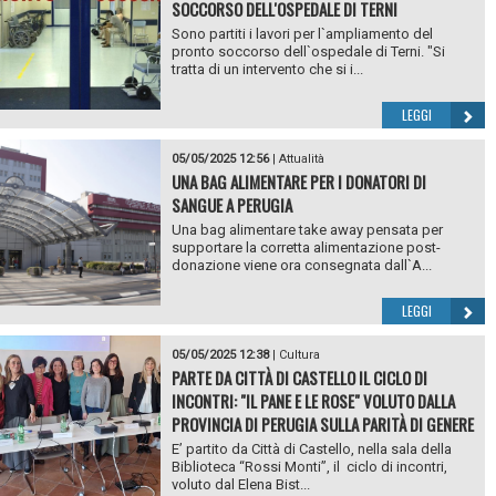
SOCCORSO DELL'OSPEDALE DI TERNI
Sono partiti i lavori per l`ampliamento del
pronto soccorso dell`ospedale di Terni. "Si
tratta di un intervento che si i...
LEGGI
05/05/2025 12:56
|
Attualità
UNA BAG ALIMENTARE PER I DONATORI DI
SANGUE A PERUGIA
Una bag alimentare take away pensata per
supportare la corretta alimentazione post-
donazione viene ora consegnata dall`A...
LEGGI
05/05/2025 12:38
|
Cultura
PARTE DA CITTÀ DI CASTELLO IL CICLO DI
INCONTRI: "IL PANE E LE ROSE" VOLUTO DALLA
PROVINCIA DI PERUGIA SULLA PARITÀ DI GENERE
E’ partito da Città di Castello, nella sala della
Biblioteca “Rossi Monti”, il ciclo di incontri,
voluto dal Elena Bist...