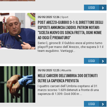
LEGGI
05/05/2025 12:26
|
Sport
POST AREZZO-GUBBIO 3-1: IL DIRETTORE DEGLI
ESPOSTI ANNUNCIA L'ADDIO. PATRON NOTARI:
"SCELTA NUOVO DS SENZA FRETTA, OGNI NOME
AD OGGI È PREMATURO"
Serie C, girone B: il Gubbio esce al primo turno
playoff per mano dell`Arezzo, che supera 3-1 il
team eugubino. Vantaggi...
LEGGI
05/05/2025 12:25
|
Attualità
NELLE CARCERI DELL'UMBRIA 300 DETENUTI
OLTRE LA CAPIENZA PREVISTA
I quattro carceri dell`Umbria ospitano al 31
marzo scorso 1.639 detenuti a fronte di una
capienza di 1.339. Cioè 300 in ...
LEGGI