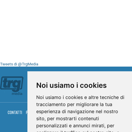
Tweets di @TrgMedia
Seguici su
Noi usiamo i cookies
Noi usiamo i cookies e altre tecniche di
tracciamento per migliorare la tua
esperienza di navigazione nel nostro
CONTATTI
PRIVACY
COOKIES
PALINSESTO
DIRETTA TV
DIRETTA RADIO
RGM HITRADIO
sito, per mostrarti contenuti
personalizzati e annunci mirati, per
© TRG Media 2005-2026