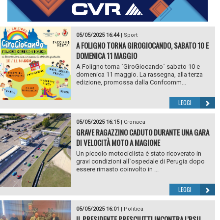
05/05/2025 16:44
|
Sport
A FOLIGNO TORNA GIROGIOCANDO, SABATO 10 E
DOMENICA 11 MAGGIO
A Foligno torna `GiroGiocando` sabato 10 e
domenica 11 maggio. La rassegna, alla terza
edizione, promossa dalla Confcomm...
LEGGI
05/05/2025 16:15
|
Cronaca
GRAVE RAGAZZINO CADUTO DURANTE UNA GARA
DI VELOCITÀ MOTO A MAGIONE
Un piccolo motociclista è stato ricoverato in
gravi condizioni all`ospedale di Perugia dopo
essere rimasto coinvolto in ...
LEGGI
05/05/2025 16:01
|
Politica
IL PRESIDENTE PRESCIUTTI INCONTRA L’RSU