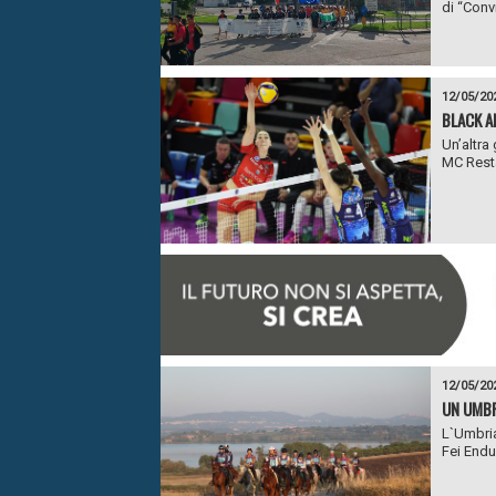
di “Convi
12/05/20
BLACK A
Un’altra
MC Resta
12/05/20
UN UMBR
L`Umbria
Fei Endu