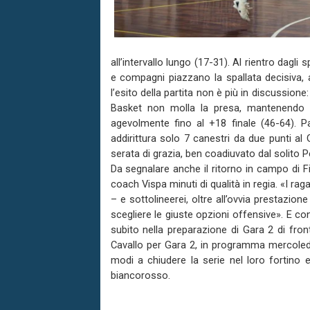
all’intervallo lungo (17-31). Al rientro dagli 
e compagni piazzano la spallata decisiva, 
l’esito della partita non è più in discussion
Basket non molla la presa, mantenendo le
agevolmente fino al +18 finale (46-64). P
addirittura solo 7 canestri da due punti al
serata di grazia, ben coadiuvato dal solito 
Da segnalare anche il ritorno in campo di F
coach Vispa minuti di qualità in regia. «I r
– e sottolineerei, oltre all’ovvia prestazion
scegliere le giuste opzioni offensive». E c
subito nella preparazione di Gara 2 di fron
Cavallo per Gara 2, in programma mercoledì 
modi a chiudere la serie nel loro fortino
biancorosso.