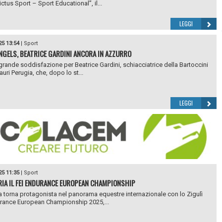
ctus Sport – Sport Educational”, il...
LEGGI
25 13:54
|
Sport
NGELS, BEATRICE GARDINI ANCORA IN AZZURRO
 grande soddisfazione per Beatrice Gardini, schiacciatrice della Bartoccini
uri Perugia, che, dopo lo st...
LEGGI
25 11:35
|
Sport
IA IL FEI ENDURANCE EUROPEAN CHAMPIONSHIP
 torna protagonista nel panorama equestre internazionale con lo Zigulì
rance European Championship 2025,...