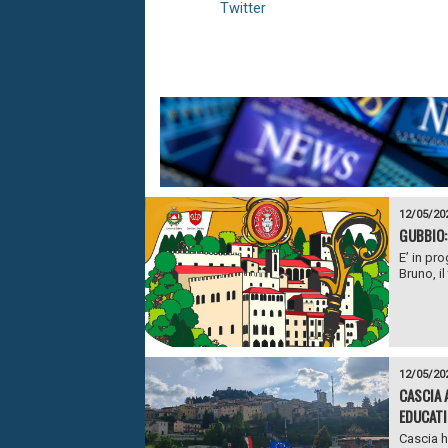
Twitter
12/05/20
GUBBIO:
E’ in pr
Bruno, il
12/05/20
CASCIA 
EDUCATI
Cascia h