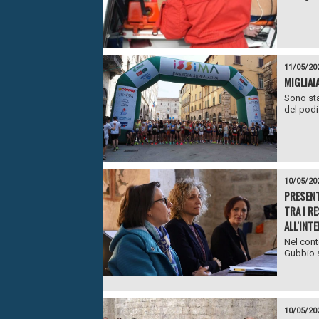
11/05/20
MIGLIAI
Sono sta
del podi
10/05/20
PRESENT
TRA I R
ALL'INTE
Nel cont
Gubbio s
10/05/20