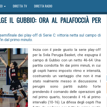
DEO
DIRETTA TV
DIRETTA RADIO
LGE IL GUBBIO: ORA AL PALAFOCCIÀ PER
semifinale dei play-off di Serie C: vittoria netta sul campo di
in dal primo minuto.
Inizia con il piede giusto la serie play-off
per la Svila Perugia Basket, che espugna il
campo di Gubbio con un netto 46-64. Una
partita condotta fin dai primi minuti, in cui
gli ospiti hanno imposto ritmo e intensità,
costruendo un vantaggio che non è mai
stato realmente messo in discussione. I
perugini sono partiti subito forte
prendendo il comando delle operazioni già
nel primo quarto, toccando il +6 al primo
intervallo (10-16). La difesa degli ospiti l’ha