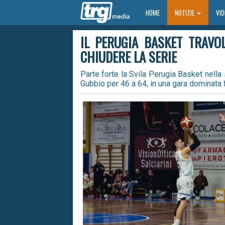
HOME
HOME
NOTIZIE
VI
IL PERUGIA BASKET TRAVO
CHIUDERE LA SERIE
Parte forte la Svila Perugia Basket nella 
Gubbio per 46 a 64, in una gara dominata f