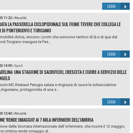
LEGGI
25 11:22
|
Attualità
ATA LA PASSERELLA CICLOPEDONALE SUL FIUME TEVERE CHE COLLEGA LE
I DI PONTENUOVO E TORGIANO
mobilità dolce, vincono i ponti che uniscono territori di là e di qua dal
così Torgiano inaugura la Pas...
LEGGI
25 14:09
|
Sport
ADELINA: UNA STAGIONE DI SACRIFICIO, CRESCITA E CUORE A SERVIZIO DELLE
NGELS
ccini MC Restauri Perugia saluta e ringrazia di cuore la schiacciatrice
Ungureanu, protagonista di una s...
LEGGI
25 12:40
|
Attualità
NE 'RENDE OMAGGIO' AI 7 MILA INFERMIERI DELL'UMBRIA
ione della Giornata internazionale dell`infermiere, che ricorre il 12 maggio,
ne Umbria rende omaggio al...