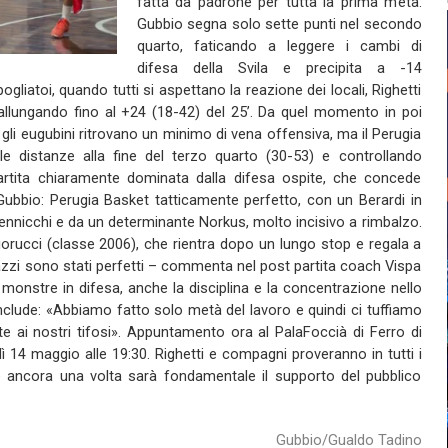
fatta da padrone per tutta la prima metà:
Gubbio segna solo sette punti nel secondo
quarto, faticando a leggere i cambi di
difesa della Svila e precipita a -14
spogliatoi, quando tutti si aspettano la reazione dei locali, Righetti
allungando fino al +24 (18-42) del 25’. Da quel momento in poi
e: gli eugubini ritrovano un minimo di vena offensiva, ma il Perugia
 distanze alla fine del terzo quarto (30-53) e controllando
artita chiaramente dominata dalla difesa ospite, che concede
 Gubbio: Perugia Basket tatticamente perfetto, con un Berardi in
Pennicchi e da un determinante Norkus, molto incisivo a rimbalzo.
iorucci (classe 2006), che rientra dopo un lungo stop e regala a
agazzi sono stati perfetti – commenta nel post partita coach Vispa
e monstre in difesa, anche la disciplina e la concentrazione nello
onclude: «Abbiamo fatto solo metà del lavoro e quindi ci tuffiamo
te ai nostri tifosi». Appuntamento ora al PalaFoccià di Ferro di
14 maggio alle 19:30. Righetti e compagni proveranno in tutti i
 e ancora una volta sarà fondamentale il supporto del pubblico
Gubbio/Gualdo Tadino