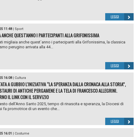
LEGGI
25 11:48
|
Sport
A ANCHE QUEST'ANNO I PARTECIPANTI ALLA GRIFONISSIMA
ti migliaia anche quest`anno i partecipanti alla Grifonissima, la classica
smo perugino arrivata alla 44...
LEGGI
25 16:08
|
Cultura
ATA A GUBBIO L'INIZIATIVA “LA SPERANZA DALLA CRONACA ALLA STORIA”,
ESTAURI DI ANTICHE PERGAMENE E LA TELA DI FRANCESCO ALLEGRINI.
RNO IL LINK CON IL SERVIZIO
esto dell’Anno Santo 2025, tempo di rinascita e speranza, la Diocesi di
i fa promotrice di un evento che...
LEGGI
25 16:01
|
Costume