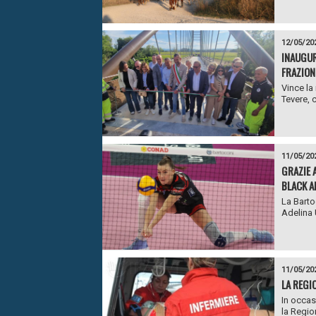
12/05/20
INAUGUR
FRAZION
Vince la 
Tevere, 
11/05/20
GRAZIE 
BLACK A
La Barto
Adelina 
11/05/20
LA REGIO
In occas
la Regio