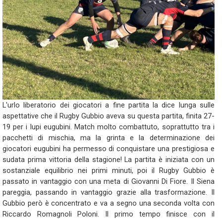
L'urlo liberatorio dei giocatori a fine partita la dice lunga sulle
aspettative che il Rugby Gubbio aveva su questa partita, finita 27-
19 per i lupi eugubini. Match molto combattuto, soprattutto tra i
pacchetti di mischia, ma la grinta e la determinazione dei
giocatori eugubini ha permesso di conquistare una prestigiosa e
sudata prima vittoria della stagione! La partita è iniziata con un
sostanziale equilibrio nei primi minuti, poi il Rugby Gubbio è
passato in vantaggio con una meta di Giovanni Di Fiore. Il Siena
pareggia, passando in vantaggio grazie alla trasformazione. Il
Gubbio però è concentrato e va a segno una seconda volta con
Riccardo Romagnoli Poloni. Il primo tempo finisce con il