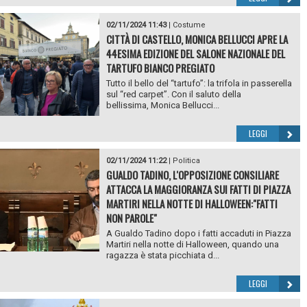
02/11/2024 11:43
|
Costume
CITTÀ DI CASTELLO, MONICA BELLUCCI APRE LA
44ESIMA EDIZIONE DEL SALONE NAZIONALE DEL
TARTUFO BIANCO PREGIATO
Tutto il bello del “tartufo”: la trifola in passerella
sul “red carpet”. Con il saluto della
bellissima, Monica Bellucci...
LEGGI
02/11/2024 11:22
|
Politica
GUALDO TADINO, L'OPPOSIZIONE CONSILIARE
ATTACCA LA MAGGIORANZA SUI FATTI DI PIAZZA
MARTIRI NELLA NOTTE DI HALLOWEEN:"FATTI
NON PAROLE"
A Gualdo Tadino dopo i fatti accaduti in Piazza
Martiri nella notte di Halloween, quando una
ragazza è stata picchiata d...
LEGGI