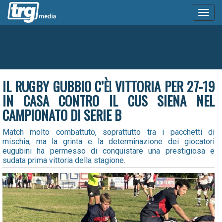
Toggl
naviga
IL RUGBY GUBBIO C’È! VITTORIA PER 27-19
IN CASA CONTRO IL CUS SIENA NEL
CAMPIONATO DI SERIE B
Match molto combattuto, soprattutto tra i pacchetti di
mischia, ma la grinta e la determinazione dei giocatori
eugubini ha permesso di conquistare una prestigiosa e
sudata prima vittoria della stagione.