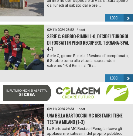
all`interno dell`ospedale di Assisi. Sarà aperto
dal lunedì al sabato dalle ore ...
LEGGI
02/11/2024 23:52
|
Sport
SERIE C: GUBBIO-RIMINI 1-0, DECIDE L'EUROGOL
DI FOSSATI IN PIENO RECUPERO. TERNANA-SPAL
4-1
Serie C, girone B: nella 13esima di campionato,
il Gubbio torna alla vittoria superando in
extremis 1-0 il Rimini al "Ba...
LEGGI
02/11/2024 23:33
|
Sport
UNA BELLA BARTOCCINI MC RESTAURI TIENE
TESTA A MILANO (1-3)
La Bartoccini MC Restauri Perugia riceve gli
applausi meritatissimi del proprio pubblico