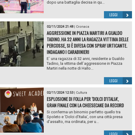
dopo una battaglia decisa in qu...
LEGGI
02/11/2024 21:48
|
Cronaca
AGGRESSIONE IN PIAZZA MARTIRI A GUALDO
TADINO. HA 32 ANNI LA RAGAZZA VITTIMA DELLE
PERCOSSE, SI È DIFESA CON SPRAY URTICANTE.
INDAGANO I CARABINIERI
E` una ragazza di 32 anni, residente a Gualdo
Tadino, la vittima dell`aggressione in Piazza
Martiri nella notte di Hallo...
LEGGI
02/11/2024 12:53
|
Cultura
ESPLOSIONE DI FOLLA PER ‘DOLCI D'ITALIA’,
GRAN FINALE CON LA CHEESECAKE DA RECORD
Si conferma un binomio perfetto quello tra
Spoleto e ‘Dolci d’Italia’, con una città presa
d’assalto, ma ordinata, per u...
LEGGI