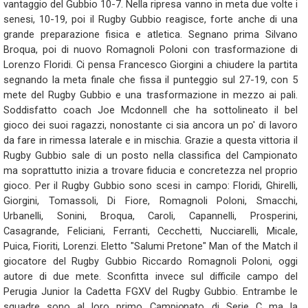
vantaggio del Gubbio 10-7. Nella ripresa vanno in meta due volte i
senesi, 10-19, poi il Rugby Gubbio reagisce, forte anche di una
grande preparazione fisica e atletica. Segnano prima Silvano
Broqua, poi di nuovo Romagnoli Poloni con trasformazione di
Lorenzo Floridi. Ci pensa Francesco Giorgini a chiudere la partita
segnando la meta finale che fissa il punteggio sul 27-19, con 5
mete del Rugby Gubbio e una trasformazione in mezzo ai pali.
Soddisfatto coach Joe Mcdonnell che ha sottolineato il bel
gioco dei suoi ragazzi, nonostante ci sia ancora un po' di lavoro
da fare in rimessa laterale e in mischia. Grazie a questa vittoria il
Rugby Gubbio sale di un posto nella classifica del Campionato
ma soprattutto inizia a trovare fiducia e concretezza nel proprio
gioco. Per il Rugby Gubbio sono scesi in campo: Floridi, Ghirelli,
Giorgini, Tomassoli, Di Fiore, Romagnoli Poloni, Smacchi,
Urbanelli, Sonini, Broqua, Caroli, Capannelli, Prosperini,
Casagrande, Feliciani, Ferranti, Cecchetti, Nucciarelli, Micale,
Puica, Fioriti, Lorenzi. Eletto "Salumi Pretone" Man of the Match il
giocatore del Rugby Gubbio Riccardo Romagnoli Poloni, oggi
autore di due mete. Sconfitta invece sul difficile campo del
Perugia Junior la Cadetta FGXV del Rugby Gubbio. Entrambe le
squadre sono al loro primo Campionato di Serie C ma la