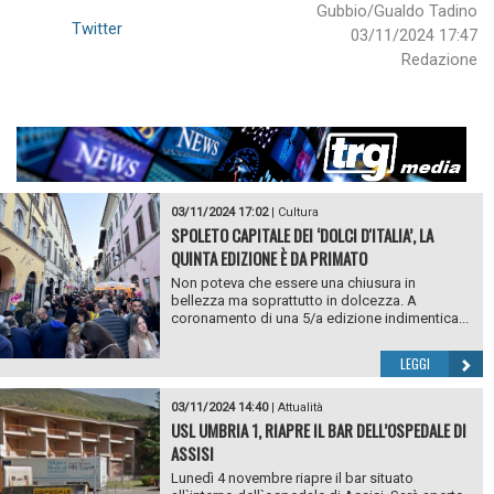
Gubbio/Gualdo Tadino
Twitter
03/11/2024 17:47
Redazione
03/11/2024 17:02
|
Cultura
SPOLETO CAPITALE DEI ‘DOLCI D'ITALIA’, LA
QUINTA EDIZIONE È DA PRIMATO
Non poteva che essere una chiusura in
bellezza ma soprattutto in dolcezza. A
coronamento di una 5/a edizione indimentica...
LEGGI
03/11/2024 14:40
|
Attualità
USL UMBRIA 1, RIAPRE IL BAR DELL’OSPEDALE DI
ASSISI
Lunedì 4 novembre riapre il bar situato