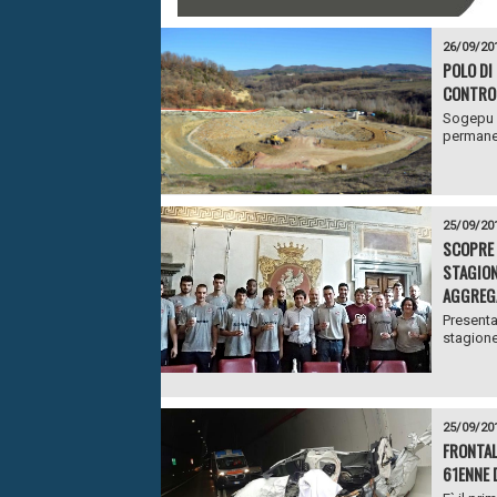
26/09/20
POLO DI
CONTROL
Sogepu p
permanen
25/09/20
SCOPRE 
STAGION
AGGREG
Presenta
stagione
25/09/20
FRONTAL
61ENNE 