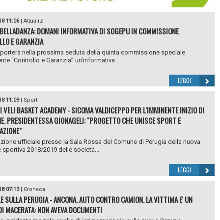
18 11:06
|
Attualità
 BELLADANZA: DOMANI INFORMATIVA DI SOGEPU IN COMMISSIONE
LO E GARANZIA
orterà nella prossima seduta della quinta commissione speciale
te “Controllo e Garanzia” un’informativa ...
LEGGI
18 11:09
|
Sport
I VELI BASKET ACADEMY - SICOMA VALDICEPPO PER L'IMMINENTE INIZIO DI
E. PRESIDENTESSA GIONAGELI: "PROGETTO CHE UNISCE SPORT E
AZIONE"
zione ufficiale presso la Sala Rossa del Comune di Perugia della nuova
 sportiva 2018/2019 delle società...
LEGGI
18 07:13
|
Cronaca
E SULLA PERUGIA - ANCONA. AUTO CONTRO CAMION. LA VITTIMA E' UN
DI MACERATA: NON AVEVA DOCUMENTI