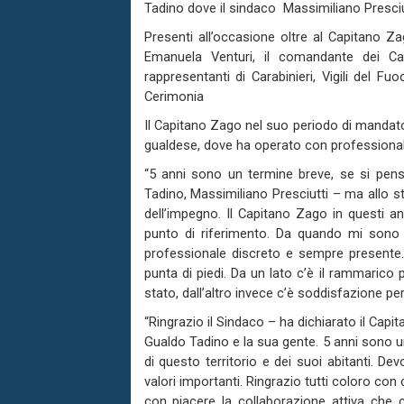
Tadino dove il sindaco Massimiliano Presciutt
Presenti all’occasione oltre al Capitano Za
Emanuela Venturi, il comandante dei Car
rappresentanti di Carabinieri, Vigili del F
Cerimonia
Il Capitano Zago nel suo periodo di mandato
gualdese, dove ha operato con professionali
“5 anni sono un termine breve, se si pens
Tadino, Massimiliano Presciutti – ma allo s
dell’impegno. Il Capitano Zago in questi a
punto di riferimento. Da quando mi sono
professionale discreto e sempre presente.
punta di piedi. Da un lato c’è il rammarico
stato, dall’altro invece c’è soddisfazione pe
“Ringrazio il Sindaco – ha dichiarato il Capit
Gualdo Tadino e la sua gente. 5 anni sono u
di questo territorio e dei suoi abitanti. D
valori importanti. Ringrazio tutti coloro con 
con piacere la collaborazione attiva che 