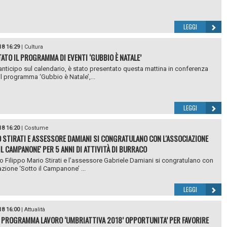
LEGGI
18 16:29
|
Cultura
ATO IL PROGRAMMA DI EVENTI ‘GUBBIO È NATALE’
 anticipo sul calendario, è stato presentato questa mattina in conferenza
l programma ‘Gubbio è Natale’,...
LEGGI
18 16:20
|
Costume
 STIRATI E ASSESSORE DAMIANI SI CONGRATULANO CON L'ASSOCIAZIONE
IL CAMPANONE' PER 5 ANNI DI ATTIVITÀ DI BURRACO
co Filippo Mario Stirati e l’assessore Gabriele Damiani si congratulano con
azione ‘Sotto il Campanone’ ...
LEGGI
18 16:00
|
Attualità
IL PROGRAMMA LAVORO ‘UMBRIATTIVA 2018’ OPPORTUNITA’ PER FAVORIRE