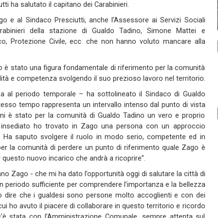
i ha salutato il capitano dei Carabinieri.
go e al Sindaco Presciutti, anche l’Assessore ai Servizi Sociali
abinieri della stazione di Gualdo Tadino, Simone Mattei e
uoco, Protezione Civile, ecc. che non hanno voluto mancare alla
 è stato una figura fondamentale di riferimento per la comunità
tà e competenza svolgendo il suo prezioso lavoro nel territorio.
a al periodo temporale – ha sottolineato il Sindaco di Gualdo
tesso tempo rappresenta un intervallo intenso dal punto di vista
nni è stato per la comunità di Gualdo Tadino un vero e proprio
 insediato ho trovato in Zago una persona con un approccio
 Ha saputo svolgere il ruolo in modo serio, competente ed in
 per la comunità di perdere un punto di riferimento quale Zago è
r questo nuovo incarico che andrà a ricoprire”.
ano Zago - che mi ha dato l’opportunità oggi di salutare la città di
n periodo sufficiente per comprendere l’importanza e la bellezza
evo dire che i gualdesi sono persone molto accoglienti e con dei
cui ho avuto il piacere di collaborare in questo territorio e ricordo
c’è stata con l’Amministrazione Comunale, sempre attenta sul