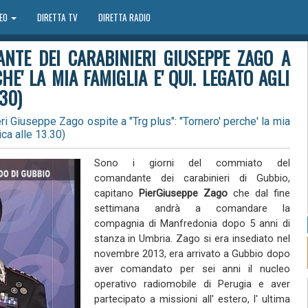
DEO
DIRETTA TV
DIRETTA RADIO
NTE DEI CARABINIERI GIUSEPPE ZAGO A
HE' LA MIA FAMIGLIA E' QUI. LEGATO AGLI
30)
i Giuseppe Zago ospite a "Trg plus": "Tornero' perche' la mia
ica alle 13.30)
Sono i giorni del commiato del
comandante dei carabinieri di Gubbio,
capitano
PierGiuseppe Zago
che dal fine
settimana andrà a comandare la
compagnia di Manfredonia dopo 5 anni di
stanza in Umbria. Zago si era insediato nel
novembre 2013, era arrivato a Gubbio dopo
aver comandato per sei anni il nucleo
operativo radiomobile di Perugia e aver
partecipato a missioni all' estero, l' ultima