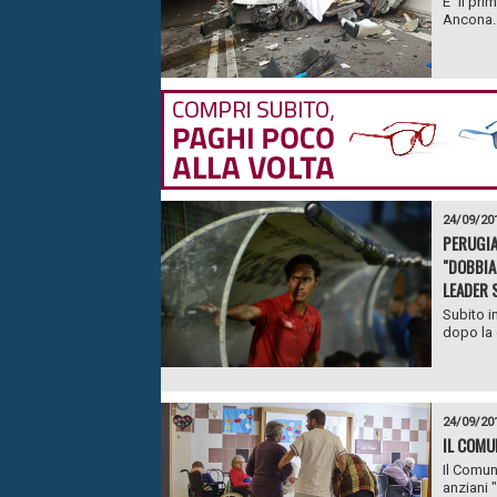
E` il pr
Ancona. 
24/09/20
PERUGIA
"DOBBIA
LEADER S
Subito i
dopo la 
24/09/20
IL COMU
Il Comun
anziani "