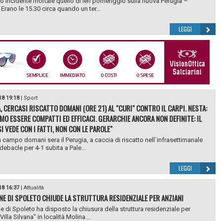
imo incidente mortale quello di ieri pomeriggio sulla nuova Perugia –
Erano le 15.30 circa quando un ter...
LEGGI
18 19:18
|
Sport
, CERCASI RISCATTO DOMANI (ORE 21) AL "CURI" CONTRO IL CARPI. NESTA:
MO ESSERE COMPATTI ED EFFICACI. GERARCHIE ANCORA NON DEFINITE: IL
I VEDE CON I FATTI, NON CON LE PAROLE"
n campo domani sera il Perugia, a caccia di riscatto nell`infrasettimanale
debacle per 4-1 subita a Pale...
LEGGI
18 16:37
|
Attualità
NE DI SPOLETO CHIUDE LA STRUTTURA RESIDENZIALE PER ANZIANI
e di Spoleto ha disposto la chiusura della struttura residenziale per
Villa Silvana" in località Molina...