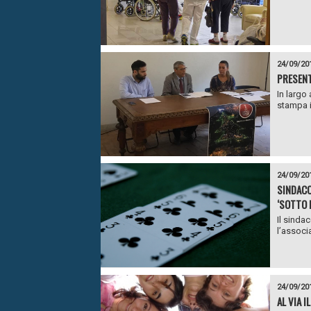
24/09/20
PRESENT
In largo
stampa i
24/09/20
SINDACO
‘SOTTO 
Il sinda
l’associ
24/09/20
AL VIA 