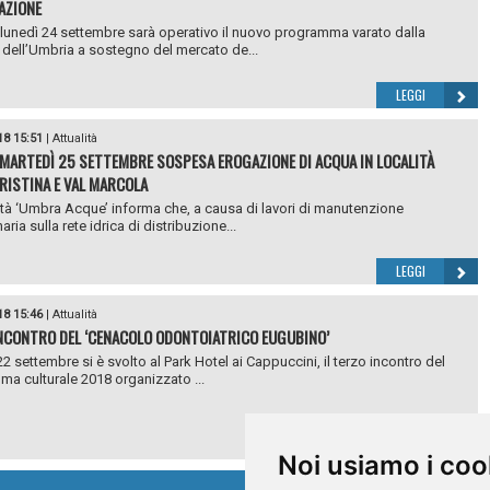
AZIONE
lunedì 24 settembre sarà operativo il nuovo programma varato dalla
dell’Umbria a sostegno del mercato de...
LEGGI
18 15:51
|
Attualità
MARTEDÌ 25 SETTEMBRE SOSPESA EROGAZIONE DI ACQUA IN LOCALITÀ
RISTINA E VAL MARCOLA
tà ‘Umbra Acque’ informa che, a causa di lavori di manutenzione
aria sulla rete idrica di distribuzione...
LEGGI
18 15:46
|
Attualità
NCONTRO DEL ‘CENACOLO ODONTOIATRICO EUGUBINO’
2 settembre si è svolto al Park Hotel ai Cappuccini, il terzo incontro del
a culturale 2018 organizzato ...
LEGGI
Noi usiamo i coo