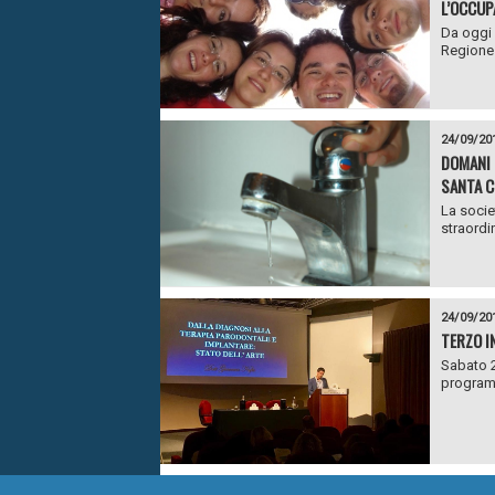
L’OCCUP
Da oggi 
Regione 
24/09/20
DOMANI 
SANTA C
La socie
straordin
24/09/20
TERZO I
Sabato 2
programm