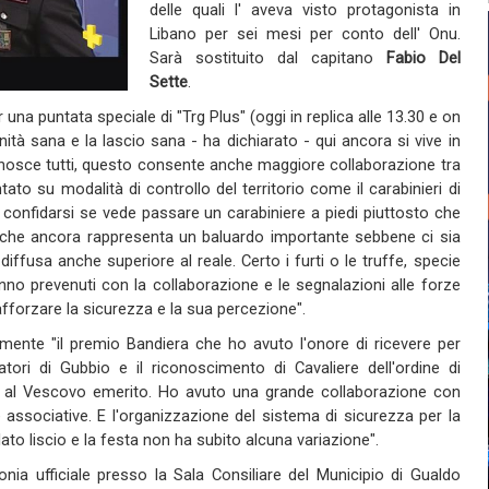
delle quali l' aveva visto protagonista in
Libano per sei mesi per conto dell' Onu.
Sarà sostituito dal capitano
Fabio Del
Sette
.
r una puntata speciale di "Trg Plus" (oggi in replica alle 13.30 e on
ità sana e la lascio sana - ha dichiarato - qui ancora si vive in
 conosce tutti, questo consente anche maggiore collaborazione tra
ato su modalità di controllo del territorio come il carabinieri di
 confidarsi se vede passare un carabiniere a piedi piuttosto che
le che ancora rappresenta un baluardo importante sebbene ci sia
iffusa anche superiore al reale. Certo i furti o le truffe, specie
anno prevenuti con la collaborazione e le segnalazioni alle forze
afforzare la sicurezza e la sua percezione".
uramente "il premio Bandiera che ho avuto l'onore di ricevere per
atori di Gubbio e il riconoscimento di Cavaliere dell'ordine di
ie al Vescovo emerito. Ho avuto una grande collaborazione con
 e associative. E l'organizzazione del sistema di sicurezza per la
ilato liscio e la festa non ha subito alcuna variazione".
nia ufficiale presso la Sala Consiliare del Municipio di Gualdo