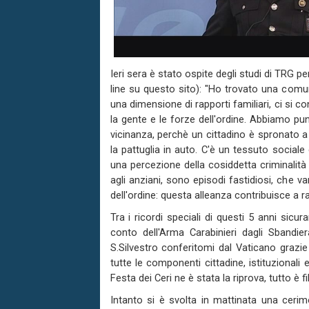
Ieri sera è stato ospite degli studi di TRG pe
line su questo sito): "Ho trovato una comun
una dimensione di rapporti familiari, ci si
la gente e le forze dell'ordine. Abbiamo punt
vicinanza, perchè un cittadino è spronato a
la pattuglia in auto. C'è un tessuto socia
una percezione della cosiddetta criminalità d
agli anziani, sono episodi fastidiosi, che v
dell'ordine: questa alleanza contribuisce a r
Tra i ricordi speciali di questi 5 anni sic
conto dell'Arma Carabinieri dagli Sbandier
S.Silvestro conferitomi dal Vaticano graz
tutte le componenti cittadine, istituzionali
Festa dei Ceri ne è stata la riprova, tutto è f
Intanto si è svolta in mattinata una cerimo