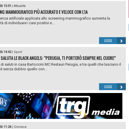
26 15:01
|
Attualità
NG MAMMOGRAFICO PIÙ ACCURATO E VELOCE CON L'IA
igenza artificiale applicata allo screening mammografico aumenta la
tà di individuare i casi positivi e...
LEGGI
26 14:42
|
Sport
 SALUTA LE BLACK ANGELS: “PERUGIA, TI PORTERÒ SEMPRE NEL CUORE”
i saluti in casa Bartoccini MC Restauri Perugia, e tra quelli che lasciano il
è senza dubbio quello con...
LEGGI
26 11:26
|
Cronaca