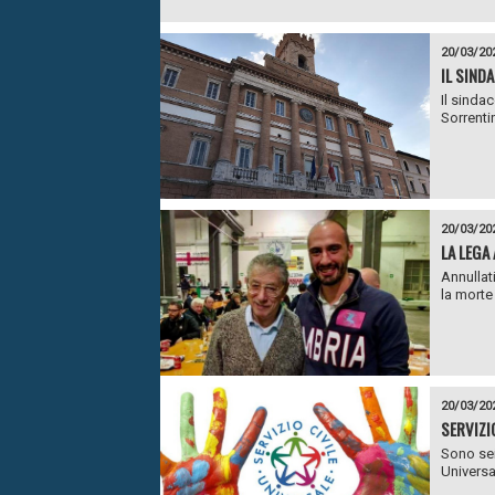
20/03/20
IL SIND
Il sinda
Sorrentin
20/03/20
LA LEGA
Annullat
la morte
20/03/20
SERVIZIO
Sono sei
Universal