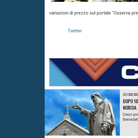
variazioni di prezzo sul portale "Osserva pre
Twitter
21/03/20
DOPO 10
NORCIA
Dieci ann
Benedett