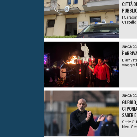
CITTÀ D
PUBBLIC
I Carabi
Castello 
20/03/20
È ARRIVA
È arriva
viaggio l
20/03/20
GUBBIO,
CI PONI
SABER E
Serie C:
Next Gen 