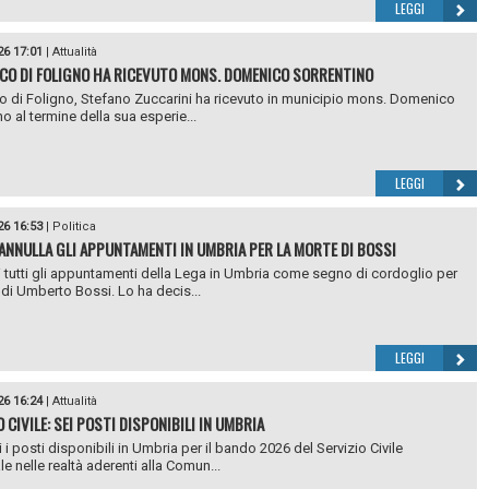
LEGGI
26 17:01
|
Attualità
ACO DI FOLIGNO HA RICEVUTO MONS. DOMENICO SORRENTINO
co di Foligno, Stefano Zuccarini ha ricevuto in municipio mons. Domenico
o al termine della sua esperie...
LEGGI
26 16:53
|
Politica
 ANNULLA GLI APPUNTAMENTI IN UMBRIA PER LA MORTE DI BOSSI
i tutti gli appuntamenti della Lega in Umbria come segno di cordoglio per
 di Umberto Bossi. Lo ha decis...
LEGGI
26 16:24
|
Attualità
 CIVILE: SEI POSTI DISPONIBILI IN UMBRIA
 i posti disponibili in Umbria per il bando 2026 del Servizio Civile
e nelle realtà aderenti alla Comun...