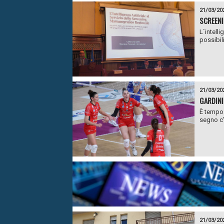
21/03/20
SCREENI
L`intell
possibili
21/03/20
GARDINI
È tempo d
segno c’
21/03/20