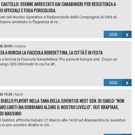
I CASTELLO: 35ENNE ARRESTATO DAI CARABINIERI PER RESISTENZA A
O UFFICIALE E FUGA PERICOLOSA
nieri del Nucleo Operativo e Radiomobile della Compagnia di Città di
hanno arrestato in flagranza di re...
LEGGI
26 20:04
|
Cultura
TA A NORCIA LA FIACCOLA BENEDETTINA, LA CITTÀ È IN FESTA
ta a Norcia la Fiaccola benedettina ‘Pro pace et Europa una’. Dopo un
ungo 320 chilometri in cui ha att...
LEGGI
26 19:24
|
Sport
 DUELLO PLAYOFF NELLA TANA DELLA JUVENTUS NEXT GEN. DI CARLO: "NON
AMO LIMITI MA DOBBIAMO ALZARE IL NOSTRO LIVELLO". OUT KRAPIKAS,
 DI MASSIMO
 il Gubbio affronta Sabato 21 Marzo alle 14.30 ad Alessandria la Juventus
in uno scontro diretto in chi...