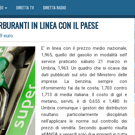
DEO
DIRETTA TV
DIRETTA RADIO
RBURANTI IN LINEA CON IL PAESE
9 euro.
E' in linea con il prezzo medio nazionale,
1,965, quello del gasolio in modalità self
service praticato sabato 21 marzo in
Umbria, 1,963. Un quadro che si ricava dai
dati pubblicati sul sito del Ministero delle
imprese. La benzina, sempre con
rifornimento fai da te costa, 1,703 contro
1,713 di media italiana. Il costo di gpl e
metano, serviti, è di 0,655 e 1,480. In
Umbria comunque i gestori dei distributori
risultano particolarmente disciplinati
nell'applicare le norme sul controllo dei
prezzi di vendita. Secondo quanto risulta
all'ANSA a venerdì solo due impianti in tutta