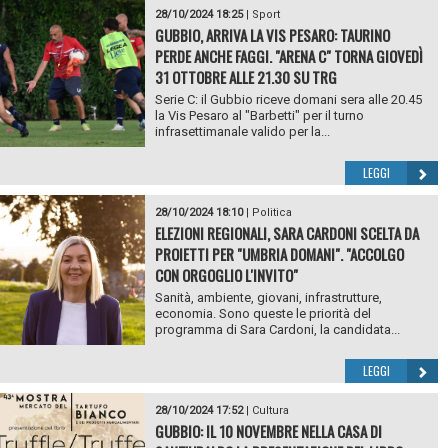
28/10/2024 18:25
|
Sport
GUBBIO, ARRIVA LA VIS PESARO: TAURINO
PERDE ANCHE FAGGI. "ARENA C" TORNA GIOVEDÌ
31 OTTOBRE ALLE 21.30 SU TRG
Serie C: il Gubbio riceve domani sera alle 20.45
la Vis Pesaro al "Barbetti" per il turno
infrasettimanale valido per la...
LEGGI
28/10/2024 18:10
|
Politica
ELEZIONI REGIONALI, SARA CARDONI SCELTA DA
PROIETTI PER "UMBRIA DOMANI". "ACCOLGO
CON ORGOGLIO L'INVITO"
Sanità, ambiente, giovani, infrastrutture,
economia. Sono queste le priorità del
programma di Sara Cardoni, la candidata...
LEGGI
28/10/2024 17:52
|
Cultura
GUBBIO: IL 10 NOVEMBRE NELLA CASA DI