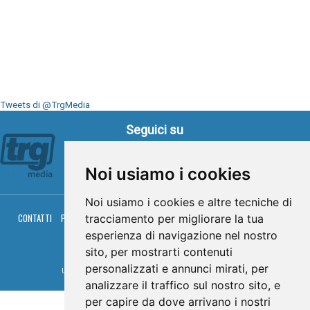
Tweets di @TrgMedia
Seguici su
Noi usiamo i cookies
Noi usiamo i cookies e altre tecniche di
CONTATTI
PRIVACY
COOKIES
PALINSESTO
DIRETTA TV
DIRETTA RADIO
tracciamento per migliorare la tua
RGM HITRADIO
esperienza di navigazione nel nostro
© TRG Media 2005-2026
sito, per mostrarti contenuti
personalizzati e annunci mirati, per
Umbria Televisioni s.r.l. - P.I.00496230541 -
www.trgmedia.it
- Powered by
FFZ
analizzare il traffico sul nostro sito, e
per capire da dove arrivano i nostri