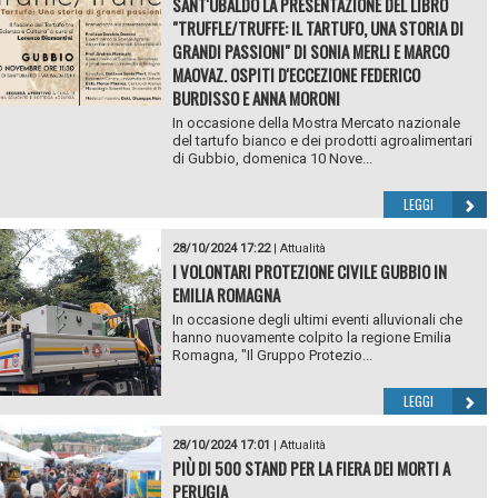
SANT'UBALDO LA PRESENTAZIONE DEL LIBRO
"TRUFFLE/TRUFFE: IL TARTUFO, UNA STORIA DI
GRANDI PASSIONI" DI SONIA MERLI E MARCO
MAOVAZ. OSPITI D'ECCEZIONE FEDERICO
BURDISSO E ANNA MORONI
In occasione della Mostra Mercato nazionale
del tartufo bianco e dei prodotti agroalimentari
di Gubbio, domenica 10 Nove...
LEGGI
28/10/2024 17:22
|
Attualità
I VOLONTARI PROTEZIONE CIVILE GUBBIO IN
EMILIA ROMAGNA
In occasione degli ultimi eventi alluvionali che
hanno nuovamente colpito la regione Emilia
Romagna, "Il Gruppo Protezio...
LEGGI
28/10/2024 17:01
|
Attualità
PIÙ DI 500 STAND PER LA FIERA DEI MORTI A
PERUGIA