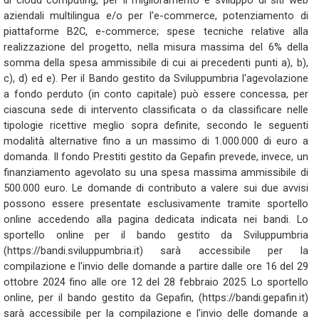
di cloud computing, per il miglioramento e sviluppo di siti web
aziendali multilingua e/o per l'e-commerce, potenziamento di
piattaforme B2C, e-commerce; spese tecniche relative alla
realizzazione del progetto, nella misura massima del 6% della
somma della spesa ammissibile di cui ai precedenti punti a), b),
c), d) ed e). Per il Bando gestito da Sviluppumbria l'agevolazione
a fondo perduto (in conto capitale) può essere concessa, per
ciascuna sede di intervento classificata o da classificare nelle
tipologie ricettive meglio sopra definite, secondo le seguenti
modalità alternative fino a un massimo di 1.000.000 di euro a
domanda. Il fondo Prestiti gestito da Gepafin prevede, invece, un
finanziamento agevolato su una spesa massima ammissibile di
500.000 euro. Le domande di contributo a valere sui due avvisi
possono essere presentate esclusivamente tramite sportello
online accedendo alla pagina dedicata indicata nei bandi. Lo
sportello online per il bando gestito da Sviluppumbria
(https://bandi.sviluppumbria.it) sarà accessibile per la
compilazione e l'invio delle domande a partire dalle ore 16 del 29
ottobre 2024 fino alle ore 12 del 28 febbraio 2025. Lo sportello
online, per il bando gestito da Gepafin, (https://bandi.gepafin.it)
sarà accessibile per la compilazione e l'invio delle domande a