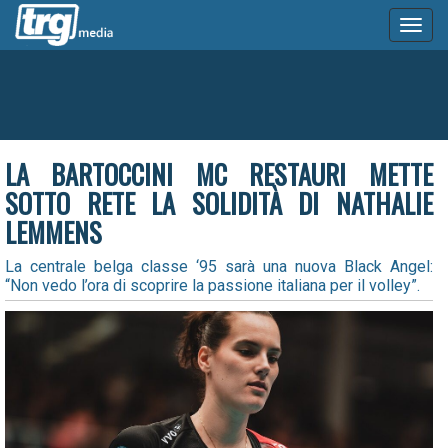
Toggl
naviga
LA BARTOCCINI MC RESTAURI METTE
SOTTO RETE LA SOLIDITÀ DI NATHALIE
LEMMENS
La centrale belga classe ‘95 sarà una nuova Black Angel:
“Non vedo l’ora di scoprire la passione italiana per il volley”.