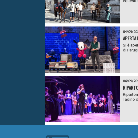
equestre 
04/09/20
APERTA 
Si è ape
di Perug
04/09/20
RIPARTO
Riparton
Tadino d