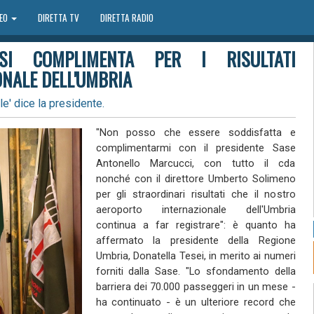
DEO
DIRETTA TV
DIRETTA RADIO
SI COMPLIMENTA PER I RISULTATI
ONALE DELL'UMBRIA
e' dice la presidente.
"Non posso che essere soddisfatta e
complimentarmi con il presidente Sase
Antonello Marcucci, con tutto il cda
nonché con il direttore Umberto Solimeno
per gli straordinari risultati che il nostro
aeroporto internazionale dell'Umbria
continua a far registrare": è quanto ha
affermato la presidente della Regione
Umbria, Donatella Tesei, in merito ai numeri
forniti dalla Sase. "Lo sfondamento della
barriera dei 70.000 passeggeri in un mese -
ha continuato - è un ulteriore record che