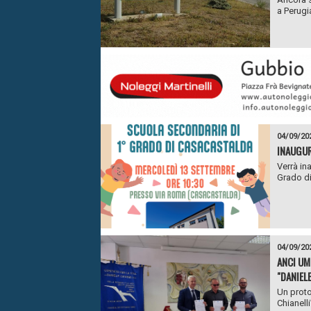
a Perugi
04/09/20
INAUGUR
Verrà in
Grado di
04/09/20
ANCI UM
"DANIELE
Un proto
Chianelli