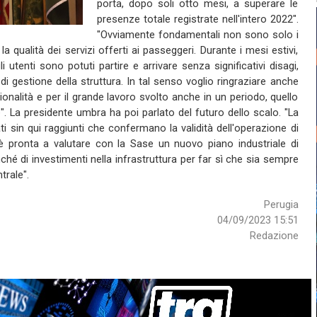
porta, dopo soli otto mesi, a superare le
presenze totale registrate nell'intero 2022".
"Ovviamente fondamentali non sono solo i
 qualità dei servizi offerti ai passeggeri. Durante i mesi estivi,
li utenti sono potuti partire e arrivare senza significativi disagi,
 di gestione della struttura. In tal senso voglio ringraziare anche
sionalità e per il grande lavoro svolto anche in un periodo, quello
e". La presidente umbra ha poi parlato del futuro dello scalo. "La
ti sin qui raggiunti che confermano la validità dell'operazione di
, è pronta a valutare con la Sase un nuovo piano industriale di
ché di investimenti nella infrastruttura per far sì che sia sempre
trale".
Perugia
04/09/2023 15:51
Redazione