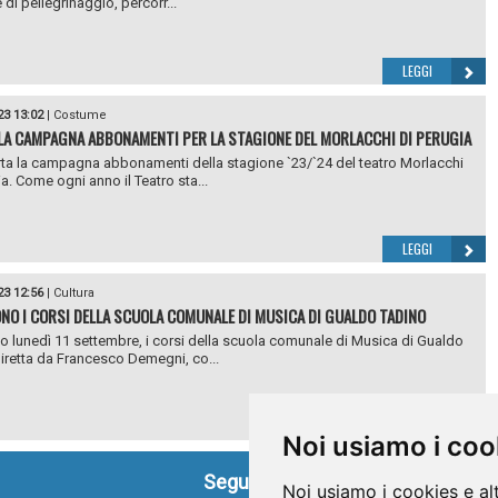
di pellegrinaggio, percorr...
LEGGI
23 13:02
|
Costume
LA CAMPAGNA ABBONAMENTI PER LA STAGIONE DEL MORLACCHI DI PERUGIA
rta la campagna abbonamenti della stagione `23/`24 del teatro Morlacchi
ia. Come ogni anno il Teatro sta...
LEGGI
23 12:56
|
Cultura
NO I CORSI DELLA SCUOLA COMUNALE DI MUSICA DI GUALDO TADINO
o lunedì 11 settembre, i corsi della scuola comunale di Musica di Gualdo
iretta da Francesco Demegni, co...
LEGGI
Noi usiamo i coo
Seguici su
Noi usiamo i cookies e al