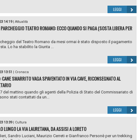
LEGGI
23 14:19
|
Attualità
 PARCHEGGIO TEATRO ROMANO: ECCO QUANDO SI PAGA (SOSTA LIBERA PER
archeggio del Teatro Romano da mesi ormai è stato disposto il pagamento
sta. Lo ha stabilito la Giunta ...
LEGGI
23 13:51
|
Cronaca
: CANE SMARRITO VAGA SPAVENTATO IN VIA CAVE, RICONSEGNATO AL
TARIO
 7 del mattino quando gli agenti della Polizia di Stato del Commissariato di
ono stati contattati da un...
LEGGI
23 13:39
|
Cultura
LO LUNGO LA VIA LAURETANA, DA ASSISI A LORETO
lieri, Sandro Luciani, Maurizio Cerreti e Gianfranco Personè per un trekking