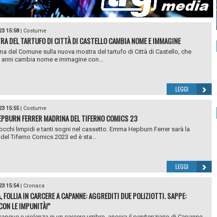
23 15:58
|
Costume
RA DEL TARTUFO DI CITTÀ DI CASTELLO CAMBIA NOME E IMMAGINE
irma del Comune sulla nuova mostra del tartufo di Città di Castello, che
 anni cambia nome e immagine con...
LEGGI
23 15:55
|
Costume
PBURN FERRER MADRINA DEL TIFERNO COMICS 23
 occhi limpidi e tanti sogni nel cassetto. Emma Hepburn Ferrer sarà la
del Tiferno Comics 2023 ed è sta...
LEGGI
23 15:54
|
Cronaca
, FOLLIA IN CARCERE A CAPANNE: AGGREDITI DUE POLIZIOTTI. SAPPE:
CON LE IMPUNITÀ!”
angue e violenza in un carcere umbro, ancora il penitenziario di Capanne