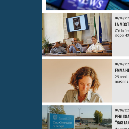
04/09/20
LA MOST
C’è la f
dopo 43
04/09/20
EMMA HE
29 anni,
madrina 
04/09/20
PERUGIA
“BASTA 
Ancora s