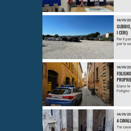
04/09/20
GUBBIO,
I CERI)
Per il p
per la so
04/09/20
FOLIGNO
PROPRIE
Erano le
Foligno s
04/09/20
A CAVAL
Tre cava