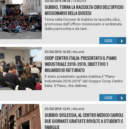
02/02/2016 08:24
|
Costume
GUBBIO, TORNA LA RACCOLTA CIBO DELL'UFFICIO
MISSIONARIO DELLA DIOCESI
Torna nella Diocesi di Gubbio la raccolta cibo,
promossa dall’Ufficio missionario e sostenuta
dalle parrocchie e da tant...
LEGGI
01/02/2016 16:32
|
Attualità
COOP CENTRO ITALIA: PRESENTATO IL PIANO
INDUSTRIALE 2016-2019, OBIETTIVO 1
MILIARDO DI FATTURATO
È stato presentato questa mattina il “Piano
Industriale 2016-2019” del Gruppo Coop Centro
Italia. Il Piano, che delinea...
LEGGI
01/02/2016 12:41
|
Attualità
GUBBIO: DISLESSIA, AL CENTRO MEDICO CAIROLI
DUE GIORNATE GRATUITE RIVOLTE A STUDENTI E
FAMIGLIE