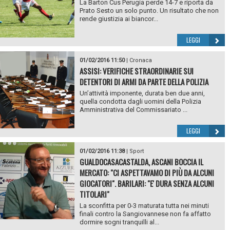
La Barton Cus Perugia perde 14-7 e riporta da
Prato Sesto un solo punto. Un risultato che non
rende giustizia ai biancor...
LEGGI
01/02/2016 11:50
|
Cronaca
ASSISI: VERIFICHE STRAORDINARIE SUI
DETENTORI DI ARMI DA PARTE DELLA POLIZIA
Un’attività imponente, durata ben due anni,
quella condotta dagli uomini della Polizia
Amministrativa del Commissariato ...
LEGGI
01/02/2016 11:38
|
Sport
GUALDOCASACASTALDA, ASCANI BOCCIA IL
MERCATO: "CI ASPETTAVAMO DI PIÙ DA ALCUNI
GIOCATORI". BARILARI: "E' DURA SENZA ALCUNI
TITOLARI"
La sconfitta per 0-3 maturata tutta nei minuti
finali contro la Sangiovannese non fa affatto
dormire sogni tranquilli al...