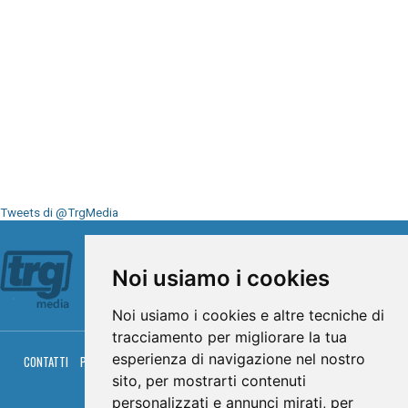
Tweets di @TrgMedia
Seguici su
Noi usiamo i cookies
Noi usiamo i cookies e altre tecniche di
tracciamento per migliorare la tua
esperienza di navigazione nel nostro
CONTATTI
PRIVACY
COOKIES
PALINSESTO
DIRETTA TV
DIRETTA RADIO
RGM HITRADIO
sito, per mostrarti contenuti
personalizzati e annunci mirati, per
© TRG Media 2005-2026