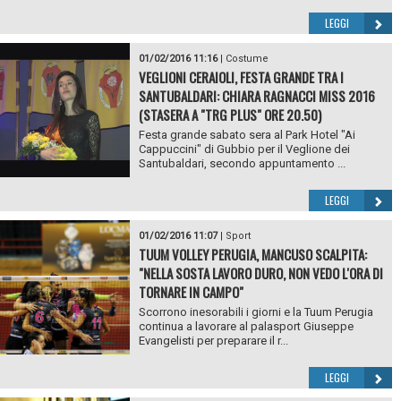
LEGGI
01/02/2016 11:16
|
Costume
VEGLIONI CERAIOLI, FESTA GRANDE TRA I
SANTUBALDARI: CHIARA RAGNACCI MISS 2016
(STASERA A "TRG PLUS" ORE 20.50)
Festa grande sabato sera al Park Hotel "Ai
Cappuccini" di Gubbio per il Veglione dei
Santubaldari, secondo appuntamento ...
LEGGI
01/02/2016 11:07
|
Sport
TUUM VOLLEY PERUGIA, MANCUSO SCALPITA:
"NELLA SOSTA LAVORO DURO, NON VEDO L'ORA DI
TORNARE IN CAMPO"
Scorrono inesorabili i giorni e la Tuum Perugia
continua a lavorare al palasport Giuseppe
Evangelisti per preparare il r...
LEGGI