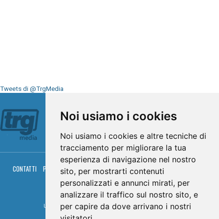
Tweets di @TrgMedia
Seguici su
Noi usiamo i cookies
Noi usiamo i cookies e altre tecniche di
tracciamento per migliorare la tua
esperienza di navigazione nel nostro
CONTATTI
PRIVACY
COOKIES
PALINSESTO
DIRETTA TV
DIRETTA RADIO
sito, per mostrarti contenuti
RGM HITRADIO
personalizzati e annunci mirati, per
© TRG Media 2005-2026
analizzare il traffico sul nostro sito, e
per capire da dove arrivano i nostri
Umbria Televisioni s.r.l. - P.I.00496230541 -
www.trgmedia.it
- Powered by
FFZ
visitatori.