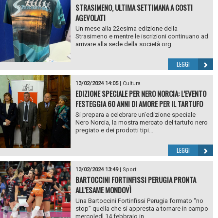
STRASIMENO, ULTIMA SETTIMANA A COSTI
AGEVOLATI
Un mese alla 22esima edizione della
Strasimeno e mentre le iscrizioni continuano ad
arrivare alla sede della società org...
LEGGI
13/02/2024 14:05
|
Cultura
EDIZIONE SPECIALE PER NERO NORCIA: L’EVENTO
FESTEGGIA 60 ANNI DI AMORE PER IL TARTUFO
Si prepara a celebrare un’edizione speciale
Nero Norcia, la mostra mercato del tartufo nero
pregiato e dei prodotti tipi...
LEGGI
13/02/2024 13:49
|
Sport
BARTOCCINI FORTINFISSI PERUGIA PRONTA
ALL’ESAME MONDOVÌ
Una Bartoccini Fortinfissi Perugia formato “no
stop” quella che si appresta a tornare in campo
mercoledì 14 febbraio in ...