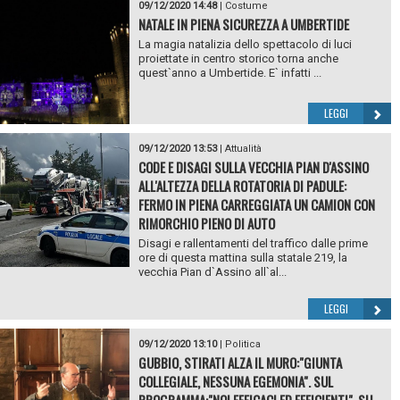
09/12/2020 14:48
|
Costume
NATALE IN PIENA SICUREZZA A UMBERTIDE
La magia natalizia dello spettacolo di luci
proiettate in centro storico torna anche
quest`anno a Umbertide. E` infatti ...
LEGGI
09/12/2020 13:53
|
Attualità
CODE E DISAGI SULLA VECCHIA PIAN D'ASSINO
ALL'ALTEZZA DELLA ROTATORIA DI PADULE:
FERMO IN PIENA CARREGGIATA UN CAMION CON
RIMORCHIO PIENO DI AUTO
Disagi e rallentamenti del traffico dalle prime
ore di questa mattina sulla statale 219, la
vecchia Pian d`Assino all`al...
LEGGI
09/12/2020 13:10
|
Politica
GUBBIO, STIRATI ALZA IL MURO:"GIUNTA
COLLEGIALE, NESSUNA EGEMONIA". SUL