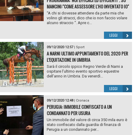
PROGRAMMA:"NOI EFFICACI ED EFFICIENTI". SU
MANCINI:"COME ASSESSORE L'HO INVENTATO IO"
“A chi si dovesse attendere da parte mia che
volino gli stracci, dico che io non faccio volare
alcuno straccio “. Apre c...
LEGGI
09/12/2020 12:57
|
Sport
A NARNI ULTIMO APPUNTAMENTO DEL 2020 PER
L’EQUITAZIONE IN UMBRIA
Sarà il circolo ippico Regno Verde di Narni a
ospitare l’ultimo evento sportivo equestre
dell’anno in Umbria. Da venerdì...
LEGGI
09/12/2020 12:48
|
Cronaca
PERUGIA: IMMOBILE CONFISCATO A UN
CONDANNATO PER USURA
Un immobile del valore di circa 350 mila euro è
stato confiscato dalla guardia di finanza di
Perugia a un condannato per...