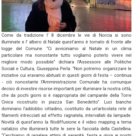
Come da tradizione l’ 8 dicembre le vie di Norcia si sono
illuminate e l’ albero di Natale quest’anno è tornato di fronte alle
logge del Comune. “Ci avviciniamo al Natale in un clima
particolare ma nonostante tutto vogliamo poterlo vivere nel
migliore modo possibile” dichiara l’Assessore alle Politiche
Sociali e Cultura, Giuseppina Perla. “Non potremo organizzare le
iniziative cui eravamo abituati in questi giorni di festa – continua
- ciò nonostante l’Amministrazione Comunale ha comunque
deciso di investire risorse importanti per illuminare la nostra città,
che da pochi giorni si è riappropriata del campanile della Torre
Civica ricostruito in piazza San Benedetto”. Luci bianche
dominano l’addobbo cittadino, costituito da un’articolata rete di
filamenti intrecciati ad effetto ragnatela, intervallati da lampade.
Novità di quest’anno la filodiffusione e il video mapping a tema
natalizio che illuminerà tutte le sere la facciata della Castellina.
“Cerchiamo di regalare attimi di serenità, festa e gioia ai nostri