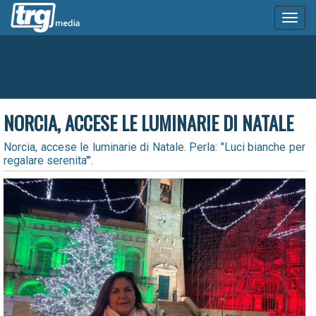
Toggl
naviga
NORCIA, ACCESE LE LUMINARIE DI NATALE
Norcia, accese le luminarie di Natale. Perla: "Luci bianche per
regalare serenita'".