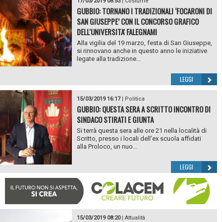
17/03/2019 08:53
|
Costume
GUBBIO: TORNANO I TRADIZIONALI ‘FOCARONI DI
SAN GIUSEPPE’ CON IL CONCORSO GRAFICO
DELL'UNIVERSITA' FALEGNAMI
Alla vigilia del 19 marzo, festa di San Giuseppe,
si rinnovano anche in questo anno le iniziative
legate alla tradizione...
LEGGI
15/03/2019 16:17
|
Politica
GUBBIO: QUESTA SERA A SCRITTO INCONTRO DI
SINDACO STIRATI E GIUNTA
Si terrà questa sera alle ore 21 nella località di
Scritto, presso i locali dell’ex scuola affidati
alla Proloco, un nuo...
LEGGI
15/03/2019 08:20
|
Attualità