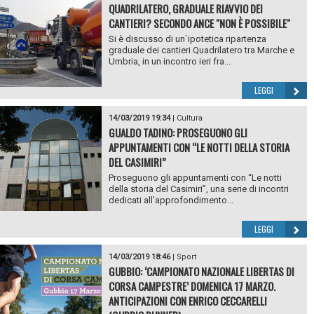
QUADRILATERO, GRADUALE RIAVVIO DEI
CANTIERI? SECONDO ANCE "NON È POSSIBILE"
Si è discusso di un`ipotetica ripartenza
graduale dei cantieri Quadrilatero tra Marche e
Umbria, in un incontro ieri fra...
LEGGI
14/03/2019 19:34
|
Cultura
GUALDO TADINO: PROSEGUONO GLI
APPUNTAMENTI CON “LE NOTTI DELLA STORIA
DEL CASIMIRI”
Proseguono gli appuntamenti con “Le notti
della storia del Casimiri”, una serie di incontri
dedicati all’approfondimento...
LEGGI
14/03/2019 18:46
|
Sport
GUBBIO: ‘CAMPIONATO NAZIONALE LIBERTAS DI
CORSA CAMPESTRE’ DOMENICA 17 MARZO.
ANTICIPAZIONI CON ENRICO CECCARELLI