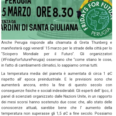
Anche Perugia risponde alla chiamata di Greta Thunberg e
manifesterà oggi venerdi' 15 marzo per le strade della città per lo
"Sciopero Mondiale per il Futuro". Gli organizzatori
(#FridayforfuturePerugia) osservano che "come stiano le cose,
in fatto di cambiamenti climatici, lo sappiamo ormai tutti.
La temperatura media del pianeta è aumentata di circa 1 øC
rispetto all' epoca preindustriale. E le previsioni sono che
aumenterà ancora, entro la fine di questo secolo con
conseguenze fisiche e sociali indesiderabili. Gli esperti dell' Ipcc, il
panel di scienziati organizzato dalle Nazioni Unite, in un rapporto
dei mesi scorsi hanno sostenuto due cose: che, allo stato delle
conoscenze attuali, sarebbe bene che l' aumento della
temperatura non superasse gli 1,5 øC a fine secolo. Possiamo