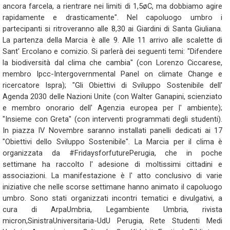
ancora farcela, a rientrare nei limiti di 1,5øC, ma dobbiamo agire
rapidamente e drasticamente". Nel capoluogo umbro i
partecipanti si ritroveranno alle 8,30 ai Giardini di Santa Giuliana.
La partenza della Marcia è alle 9. Alle 11 arrivo alle scalette di
Sant' Ercolano e comizio. Si parlerà dei seguenti temi: "Difendere
la biodiversità dal clima che cambia" (con Lorenzo Ciccarese,
membro Ipcc-Intergovernmental Panel on climate Change e
ricercatore Ispra); "Gli Obiettivi di Sviluppo Sostenibile dell'
Agenda 2030 delle Nazioni Unite (con Walter Ganapini, scienziato
e membro onorario dell' Agenzia europea per l' ambiente);
"Insieme con Greta" (con interventi programmati degli studenti).
In piazza IV Novembre saranno installati panelli dedicati ai 17
"Obiettivi dello Sviluppo Sostenibile". La Marcia per il clima è
organizzata da #FridaysforfuturePerugia, che in poche
settimane ha raccolto l' adesione di moltissimi cittadini e
associazioni. La manifestazione è l' atto conclusivo di varie
iniziative che nelle scorse settimane hanno animato il capoluogo
umbro. Sono stati organizzati incontri tematici e divulgativi, a
cura di ArpaUmbria, Legambiente Umbria, rivista
micron,SinistraUniversitaria-UdU Perugia, Rete Studenti Medi