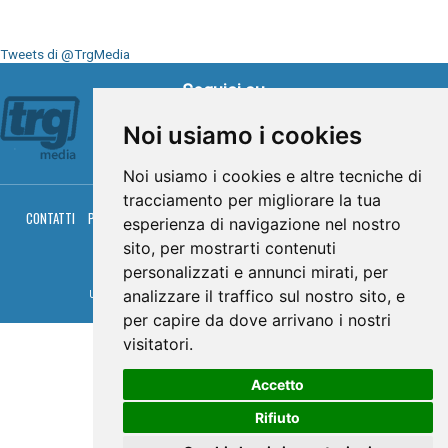
Tweets di @TrgMedia
Seguici su
Noi usiamo i cookies
Noi usiamo i cookies e altre tecniche di
tracciamento per migliorare la tua
CONTATTI
PRIVACY
COOKIES
PALINSESTO
DIRETTA TV
DIRETTA RADIO
esperienza di navigazione nel nostro
RGM HITRADIO
sito, per mostrarti contenuti
© TRG Media 2005-2026
personalizzati e annunci mirati, per
analizzare il traffico sul nostro sito, e
Umbria Televisioni s.r.l. - P.I.00496230541 -
www.trgmedia.it
- Powered by
FFZ
per capire da dove arrivano i nostri
visitatori.
Accetto
Rifiuto