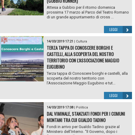
(GUBBIO RUNNER)
Attesa a Gubbio per il ritorno domenica
prossima 17 marzo al Parco del Teatro Romano
di un grande appuntamento di cross ...
LEGGI
14/03/2019 17:21
|
Cultura
TERZA TAPPA DI CONOSCERE BORGHI E
CASTELLI, ALLA SCOPERTA DEL NOSTRO
TERRITORIO CON L’ASSOCIAZIONE MAGGIO
EUGUBINO
Terza tappa di Conoscere borghi e castelli, alla
scoperta del nostro territorio con
l’Associazione Maggio Eugubino e tut...
LEGGI
14/03/2019 17:08
|
Politica
DAL VIMINALE, STANZIATI FONDI PER I COMUNI
MONTANI TRA CUI GUALDO TADINO
Fondi in arrivo per Gualdo Tadino grazie al
Ministero dell’Interno. “Il Governo, dopo i