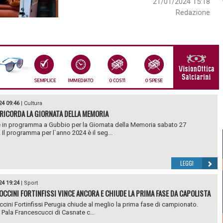
21/01/2024 15:18
Redazione
24 09:46
|
Cultura
RICORDA LA GIORNATA DELLA MEMORIA
ve in programma a Gubbio per la Giornata della Memoria sabato 27
 Il programma per l`anno 2024 è il seg...
LEGGI
24 19:24
|
Sport
OCCINI FORTINFISSI VINCE ANCORA E CHIUDE LA PRIMA FASE DA CAPOLISTA
ccini Fortinfissi Perugia chiude al meglio la prima fase di campionato.
l Pala Francescucci di Casnate c...