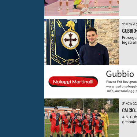
21/01/20
GUBBIO:
Prosegue
legati al
21/01/20
CALCIO: 
A.S. Gub
gennaio 