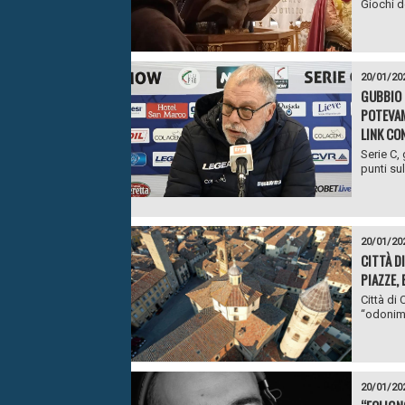
Giochi de
20/01/20
GUBBIO 
POTEVAM
LINK CON
Serie C,
punti sul
20/01/20
CITTÀ D
PIAZZE, 
Città di
“odonimi”
20/01/20