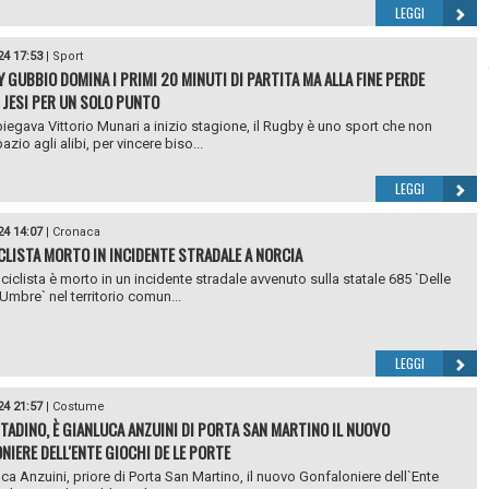
LEGGI
24 17:53
|
Sport
Y GUBBIO DOMINA I PRIMI 20 MINUTI DI PARTITA MA ALLA FINE PERDE
JESI PER UN SOLO PUNTO
egava Vittorio Munari a inizio stagione, il Rugby è uno sport che non
azio agli alibi, per vincere biso...
LEGGI
24 14:07
|
Cronaca
LISTA MORTO IN INCIDENTE STRADALE A NORCIA
iclista è morto in un incidente stradale avvenuto sulla statale 685 `Delle
 Umbre` nel territorio comun...
LEGGI
24 21:57
|
Costume
TADINO, È GIANLUCA ANZUINI DI PORTA SAN MARTINO IL NUOVO
NIERE DELL'ENTE GIOCHI DE LE PORTE
uca Anzuini, priore di Porta San Martino, il nuovo Gonfaloniere dell`Ente