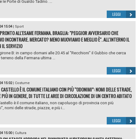
 le Porte di Gualdo Tadino. ...
LEGGI
24 15:04
|
Sport
PRONTO ALL'ESAME FERMANA. BRAGLIA: "PEGGIOR AVVERSARIO CHE
O INCONTRARE. MERCATO? MENO MUOVIAMO E MEGLIO È". ALL'INTERNO IL
 IL SERVIZIO
 girone B: in campo domani alle 20.45 al "Recchioni" il Gubbio che cerca
 terreno della Fermana ultima ...
LEGGI
24 15:02
|
Costume
I CASTELLO È IL COMUNE ITALIANO CON PIÙ “ODONIMI”: NOMI DELLE STRADE,
E PIÙ IN GENERE, DI TUTTE LE AREE DI CIRCOLAZIONE DI UN CENTRO ABITATO
 Castello è il comune italiano, non capoluogo di provincia con più
, nomi delle strade, piazze, e più i...
LEGGI
24 15:00
|
Cultura