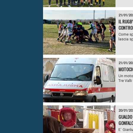
21/01/20
IL RUGB
CONTRO 
Come spi
lascia sp
21/01/20
MOTOCIC
Un motoc
Tre Valli
20/01/20
GUALDO 
GONFALO
E` Gianl