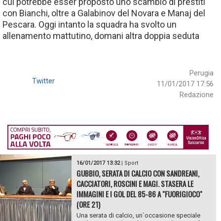
cui potrebbe esser proposto uno scambio di prestiti
con Bianchi, oltre a Galabinov del Novara e Manaj del
Pescara. Oggi intanto la squadra ha svolto un
allenamento mattutino, domani altra doppia seduta
Perugia
Twitter
11/01/2017 17:56
Redazione
16/01/2017 13:32
|
Sport
GUBBIO, SERATA DI CALCIO CON SANDREANI,
CACCIATORI, ROSCINI E MAGI. STASERA LE
IMMAGINI E I GOL DEL 85-86 A "FUORIGIOCO"
(ORE 21)
Una serata di calcio, un`occasione speciale