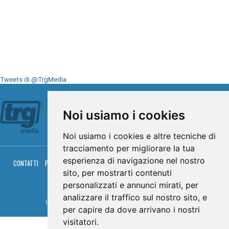
Tweets di @TrgMedia
Seguici su
Noi usiamo i cookies
Noi usiamo i cookies e altre tecniche di
tracciamento per migliorare la tua
esperienza di navigazione nel nostro
CONTATTI
PRIVACY
COOKIES
PALINSESTO
DIRETTA TV
DIRETTA RADIO
RGM HITRADIO
sito, per mostrarti contenuti
personalizzati e annunci mirati, per
© TRG Media 2005-2026
analizzare il traffico sul nostro sito, e
Umbria Televisioni s.r.l. - P.I.00496230541 -
www.trgmedia.it
- Powered by
FFZ
per capire da dove arrivano i nostri
visitatori.