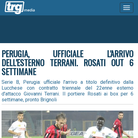
Toggl
naviga
PERUGIA, UFFICIALE L'ARRIVO
DELL'ESTERNO TERRANI. ROSATI OUT 6
SETTIMANE
Serie B, Perugia: ufficiale l'arrivo a titolo definitivo dalla
Lucchese con contratto triennale del 22enne esterno
d'attacco Giovanni Terrani. Il portiere Rosati ai box per 6
settimane, pronto Brignoli