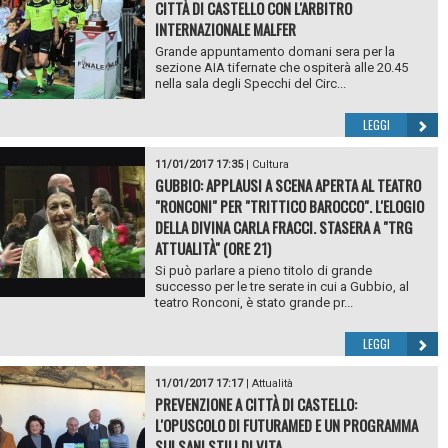
CITTÀ DI CASTELLO CON L'ARBITRO
INTERNAZIONALE MALFER
Grande appuntamento domani sera per la
sezione AIA tifernate che ospiterà alle 20.45
nella sala degli Specchi del Circ...
LEGGI
11/01/2017 17:35
|
Cultura
GUBBIO: APPLAUSI A SCENA APERTA AL TEATRO
"RONCONI" PER "TRITTICO BAROCCO". L'ELOGIO
DELLA DIVINA CARLA FRACCI. STASERA A "TRG
ATTUALITÀ" (ORE 21)
Si può parlare a pieno titolo di grande
successo per le tre serate in cui a Gubbio, al
teatro Ronconi, è stato grande pr...
LEGGI
11/01/2017 17:17
|
Attualità
PREVENZIONE A CITTÀ DI CASTELLO:
L'OPUSCOLO DI FUTURAMED E UN PROGRAMMA
SUI SANI STILI DI VITA