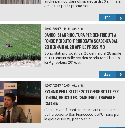
anche per ricordare gli spareggi di 30 anni fa a
Senigallia per la promozion...
LEGGI
12/01/2017 11:18
|
Attualità
BANDO ISI AGRICOLTURA PER CONTRIBUTI A
FONDO PERDUTO: PROROGATA SCADENZA DAL
20 GENNAIO AL 28 APRILE PROSSIMO
Sono stati prorogati dal 20 gennaio al 28 aprile
2017 i termini delle scadenze relative al bando
Isi Agricoltura 2016, c...
LEGGI
12/01/2017 10:45
|
Attualità
RYANAIR PER L'ESTATE 2017 OFFRE ROTTE PER
LONDRA, BRUXELLES-CHARLEROI, TRAPANI E
CATANIA
L`estate vedrà conferme e novità decollare
dall`areoporto San Francesco dell’Umbria per
la gioia di turisti, pendolari e...