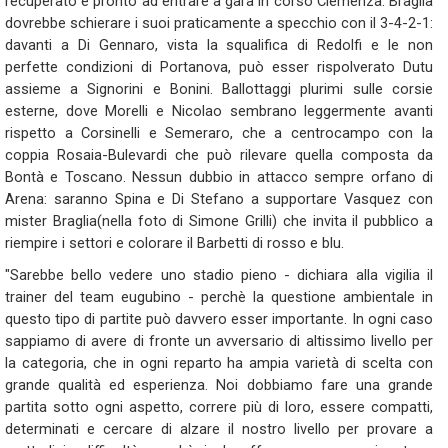
recuperato e pronto ad entrare a gara in corso Clemenza. Braglia
dovrebbe schierare i suoi praticamente a specchio con il 3-4-2-1:
davanti a Di Gennaro, vista la squalifica di Redolfi e le non
perfette condizioni di Portanova, può esser rispolverato Dutu
assieme a Signorini e Bonini. Ballottaggi plurimi sulle corsie
esterne, dove Morelli e Nicolao sembrano leggermente avanti
rispetto a Corsinelli e Semeraro, che a centrocampo con la
coppia Rosaia-Bulevardi che può rilevare quella composta da
Bontà e Toscano. Nessun dubbio in attacco sempre orfano di
Arena: saranno Spina e Di Stefano a supportare Vasquez con
mister Braglia(nella foto di Simone Grilli) che invita il pubblico a
riempire i settori e colorare il Barbetti di rosso e blu.
"Sarebbe bello vedere uno stadio pieno - dichiara alla vigilia il
trainer del team eugubino - perchè la questione ambientale in
questo tipo di partite può davvero esser importante. In ogni caso
sappiamo di avere di fronte un avversario di altissimo livello per
la categoria, che in ogni reparto ha ampia varietà di scelta con
grande qualità ed esperienza. Noi dobbiamo fare una grande
partita sotto ogni aspetto, correre più di loro, essere compatti,
determinati e cercare di alzare il nostro livello per provare a