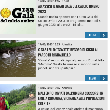
17/05/2023 14:45
|
Sport
AD ASSISI IL GRAN GALÀ DEL CALCIO UMBRO
2023
Grande ribalta sportiva con il Gran Galà del
Calcio Umbro 2023, in programma martedì 6
giugno 2023, alle ore 21:15, al r...
LEGGI
17/05/2023 13:23
|
Attualità
C.CASTELLO: “COVATA” RECORD DI CIGNI AL
PARCO DI RIGNALDELLO
“Covata” record di cigni al parco di Rignaldello.
“Mamma” Gisella ha messo al mondo sette
piccoli, uno fra i parti più n...
LEGGI
17/05/2023 12:55
|
Attualità
MALTEMPO: INVIATI DALL’UMBRIA SOCCORSI IN
EMILIA ROMAGNA, VICINANZA ALLE POPOLAZIONI
COLPITE
A causa dell’eccezionale ondata di maltempo