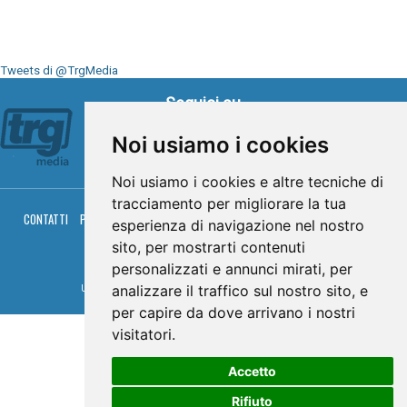
Tweets di @TrgMedia
Seguici su
Noi usiamo i cookies
Noi usiamo i cookies e altre tecniche di
tracciamento per migliorare la tua
CONTATTI
PRIVACY
COOKIES
PALINSESTO
DIRETTA TV
DIRETTA RADIO
esperienza di navigazione nel nostro
RGM HITRADIO
sito, per mostrarti contenuti
© TRG Media 2005-2026
personalizzati e annunci mirati, per
analizzare il traffico sul nostro sito, e
Umbria Televisioni s.r.l. - P.I.00496230541 -
www.trgmedia.it
- Powered by
FFZ
per capire da dove arrivano i nostri
visitatori.
Accetto
Rifiuto