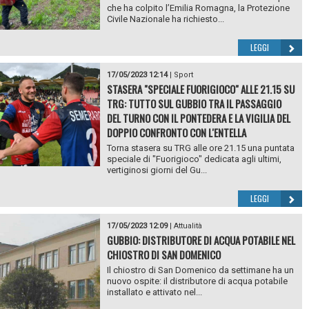
che ha colpito l’Emilia Romagna, la Protezione
Civile Nazionale ha richiesto...
LEGGI
17/05/2023 12:14
|
Sport
STASERA "SPECIALE FUORIGIOCO" ALLE 21.15 SU
TRG: TUTTO SUL GUBBIO TRA IL PASSAGGIO
DEL TURNO CON IL PONTEDERA E LA VIGILIA DEL
DOPPIO CONFRONTO CON L'ENTELLA
Torna stasera su TRG alle ore 21.15 una puntata
speciale di "Fuorigioco" dedicata agli ultimi,
vertiginosi giorni del Gu...
LEGGI
17/05/2023 12:09
|
Attualità
GUBBIO: DISTRIBUTORE DI ACQUA POTABILE NEL
CHIOSTRO DI SAN DOMENICO
Il chiostro di San Domenico da settimane ha un
nuovo ospite: il distributore di acqua potabile
installato e attivato nel...