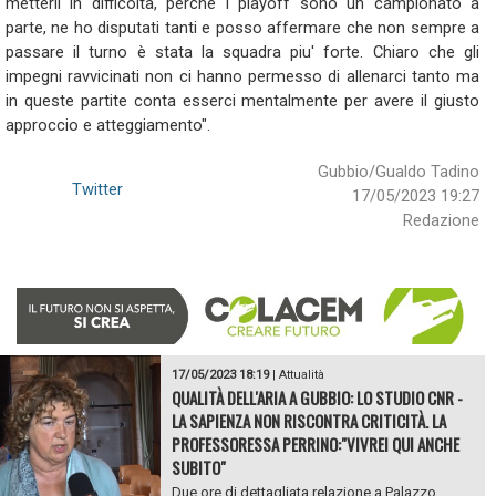
metterli in difficoltà, perchè i playoff sono un campionato a
parte, ne ho disputati tanti e posso affermare che non sempre a
passare il turno è stata la squadra piu' forte. Chiaro che gli
impegni ravvicinati non ci hanno permesso di allenarci tanto ma
in queste partite conta esserci mentalmente per avere il giusto
approccio e atteggiamento".
Gubbio/Gualdo Tadino
Twitter
17/05/2023 19:27
Redazione
17/05/2023 18:19
|
Attualità
QUALITÀ DELL'ARIA A GUBBIO: LO STUDIO CNR -
LA SAPIENZA NON RISCONTRA CRITICITÀ. LA
PROFESSORESSA PERRINO:"VIVREI QUI ANCHE
SUBITO"
Due ore di dettagliata relazione a Palazzo