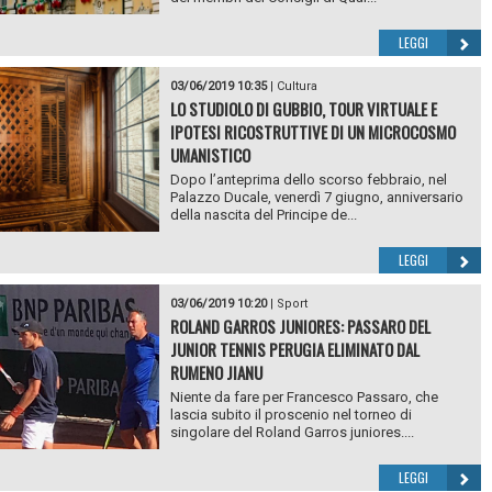
LEGGI
03/06/2019 10:35
|
Cultura
LO STUDIOLO DI GUBBIO, TOUR VIRTUALE E
IPOTESI RICOSTRUTTIVE DI UN MICROCOSMO
UMANISTICO
Dopo l’anteprima dello scorso febbraio, nel
Palazzo Ducale, venerdì 7 giugno, anniversario
della nascita del Principe de...
LEGGI
03/06/2019 10:20
|
Sport
ROLAND GARROS JUNIORES: PASSARO DEL
JUNIOR TENNIS PERUGIA ELIMINATO DAL
RUMENO JIANU
Niente da fare per Francesco Passaro, che
lascia subito il proscenio nel torneo di
singolare del Roland Garros juniores....
LEGGI