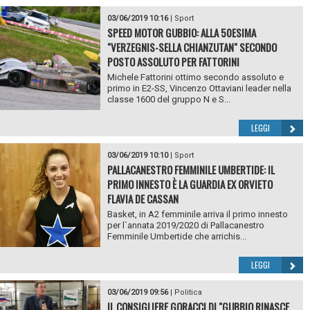
03/06/2019 10:16
|
Sport
SPEED MOTOR GUBBIO: ALLA 50ESIMA
"VERZEGNIS-SELLA CHIANZUTAN" SECONDO
POSTO ASSOLUTO PER FATTORINI
Michele Fattorini ottimo secondo assoluto e
primo in E2-SS, Vincenzo Ottaviani leader nella
classe 1600 del gruppo N e S...
LEGGI
03/06/2019 10:10
|
Sport
PALLACANESTRO FEMMINILE UMBERTIDE: IL
PRIMO INNESTO È LA GUARDIA EX ORVIETO
FLAVIA DE CASSAN
Basket, in A2 femminile arriva il primo innesto
per l`annata 2019/2020 di Pallacanestro
Femminile Umbertide che arrichis...
LEGGI
03/06/2019 09:56
|
Politica
IL CONSIGLIERE GORACCI DI "GUBBIO RINASCE