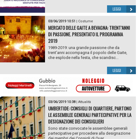
LEGGI
03/06/2019 10:51
|
Costume
MERCATO DELLE GAITE A BEVAGNA: TRENT’ANNI
DI PASSIONE. PRESENTATO IL PROGRAMMA
2019
1989-2019: una grande passione che da
trent’anni accompagna il popolo delle Gaite,
che esplode nella festa, che scandisc...
LEGGI
03/06/2019 10:38
|
Attualità
UMBERTIDE: CONSIGLI DI QUARTIERE, PARTONO
LE ASSEMBLEE GENERALI PARTECIPATIVE PER LA
DESIGNAZIONE DEI CONSIGLIERI
Sono state convocate le assemblee generali
partecipative per procedere alla designazione
dei membri dei Consigli di Quar...