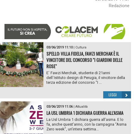
Redazione
03/06/2019 11:10
|
Cultura
SPELLO: VILLA FIDELIA, FAWZI MERCHAK È IL
VINCITORE DEL CONCORSO "I GIARDINI DELLE
ROSE"
E` Fawzi Merchak, studente di 21anni
dell`Istituto design di Perugia, il vincitore della
terza edizione del concorso "I ...
LEGGI
03/06/2019 11:06
|
Attualità
LA USL UMBRIA 1 DICHIARA GUERRA ALL’ASMA
La Usl Umbria 1 dichiara guerra all’asma. E lo
fa, anche quest’anno, con la campagna “Asma
Zero week”, un’intera settima...