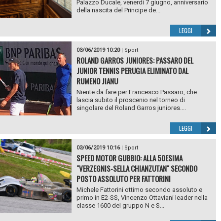
Palazzo Ducale, venerdì 7 giugno, anniversario
della nascita del Principe de...
LEGGI
03/06/2019 10:20
|
Sport
ROLAND GARROS JUNIORES: PASSARO DEL
JUNIOR TENNIS PERUGIA ELIMINATO DAL
RUMENO JIANU
Niente da fare per Francesco Passaro, che
lascia subito il proscenio nel torneo di
singolare del Roland Garros juniores....
LEGGI
03/06/2019 10:16
|
Sport
SPEED MOTOR GUBBIO: ALLA 50ESIMA
"VERZEGNIS-SELLA CHIANZUTAN" SECONDO
POSTO ASSOLUTO PER FATTORINI
Michele Fattorini ottimo secondo assoluto e
primo in E2-SS, Vincenzo Ottaviani leader nella
classe 1600 del gruppo N e S...