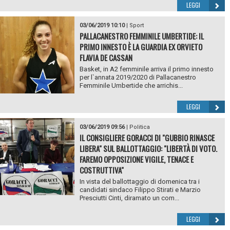
LEGGI
03/06/2019 10:10
|
Sport
PALLACANESTRO FEMMINILE UMBERTIDE: IL
PRIMO INNESTO È LA GUARDIA EX ORVIETO
FLAVIA DE CASSAN
Basket, in A2 femminile arriva il primo innesto
per l`annata 2019/2020 di Pallacanestro
Femminile Umbertide che arrichis...
LEGGI
03/06/2019 09:56
|
Politica
IL CONSIGLIERE GORACCI DI "GUBBIO RINASCE
LIBERA" SUL BALLOTTAGGIO: "LIBERTÀ DI VOTO.
FAREMO OPPOSIZIONE VIGILE, TENACE E
COSTRUTTIVA"
In vista del ballottaggio di domenica tra i
candidati sindaco Filippo Stirati e Marzio
Presciutti Cinti, diramato un com...
LEGGI