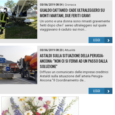
03/06/2019 08:54
|
Cronaca
GUALDO CATTANEO: CADE ULTRALEGGERO SU
MONTI MARTANI, DUE FERITI GRAVI
Un uomo e una donna sono rimasti gravemente
feriti dopo che l` aereo ultraleggero sul quale
viaggiavano è caduto sui mon...
LEGGI
03/06/2019 08:20
|
Attualità
ASTALDI SULLA SITUAZIONE DELLA PERUGIA-
ANCONA: "NON CI SI FERMI AD UN PASSO DALLA
SOLUZIONE"
Diffuso un comunicato delle imprese creditrici
Astaldi sulla situazione dell`arteria Perugia-
Ancona:"Il Coordinamento de...
LEGGI