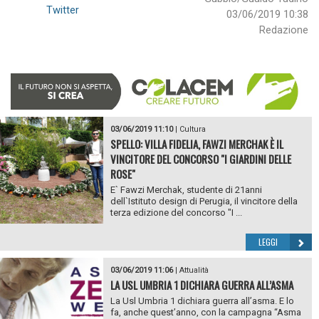
Twitter
03/06/2019 10:38
Redazione
03/06/2019 11:10
|
Cultura
SPELLO: VILLA FIDELIA, FAWZI MERCHAK È IL
VINCITORE DEL CONCORSO "I GIARDINI DELLE
ROSE"
E` Fawzi Merchak, studente di 21anni
dell`Istituto design di Perugia, il vincitore della
terza edizione del concorso "I ...
LEGGI
03/06/2019 11:06
|
Attualità
LA USL UMBRIA 1 DICHIARA GUERRA ALL’ASMA
La Usl Umbria 1 dichiara guerra all’asma. E lo
fa, anche quest’anno, con la campagna “Asma