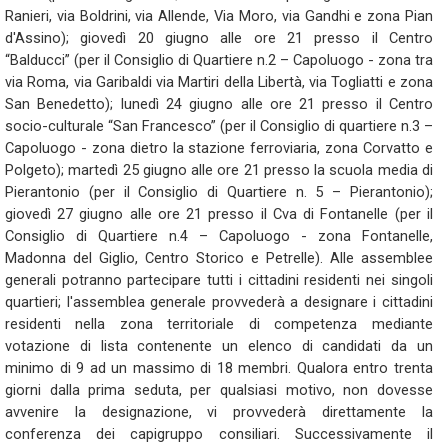
Ranieri, via Boldrini, via Allende, Via Moro, via Gandhi e zona Pian
d'Assino); giovedì 20 giugno alle ore 21 presso il Centro
“Balducci” (per il Consiglio di Quartiere n.2 – Capoluogo - zona tra
via Roma, via Garibaldi via Martiri della Libertà, via Togliatti e zona
San Benedetto); lunedì 24 giugno alle ore 21 presso il Centro
socio-culturale “San Francesco” (per il Consiglio di quartiere n.3 –
Capoluogo - zona dietro la stazione ferroviaria, zona Corvatto e
Polgeto); martedì 25 giugno alle ore 21 presso la scuola media di
Pierantonio (per il Consiglio di Quartiere n. 5 – Pierantonio);
giovedì 27 giugno alle ore 21 presso il Cva di Fontanelle (per il
Consiglio di Quartiere n.4 – Capoluogo - zona Fontanelle,
Madonna del Giglio, Centro Storico e Petrelle). Alle assemblee
generali potranno partecipare tutti i cittadini residenti nei singoli
quartieri; l'assemblea generale provvederà a designare i cittadini
residenti nella zona territoriale di competenza mediante
votazione di lista contenente un elenco di candidati da un
minimo di 9 ad un massimo di 18 membri. Qualora entro trenta
giorni dalla prima seduta, per qualsiasi motivo, non dovesse
avvenire la designazione, vi provvederà direttamente la
conferenza dei capigruppo consiliari. Successivamente il