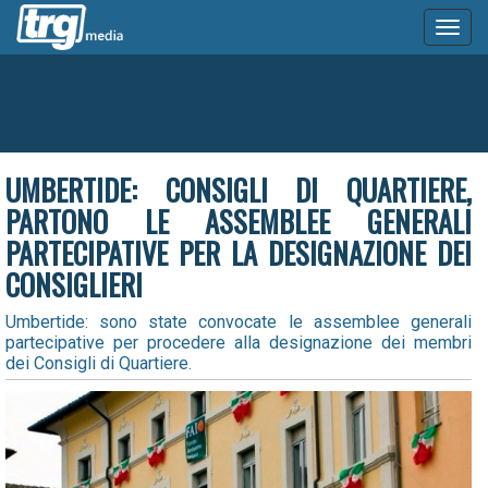
Toggl
naviga
UMBERTIDE: CONSIGLI DI QUARTIERE,
PARTONO LE ASSEMBLEE GENERALI
PARTECIPATIVE PER LA DESIGNAZIONE DEI
CONSIGLIERI
Umbertide: sono state convocate le assemblee generali
partecipative per procedere alla designazione dei membri
dei Consigli di Quartiere.