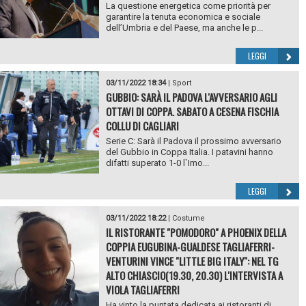
La questione energetica come priorità per
garantire la tenuta economica e sociale
dell’Umbria e del Paese, ma anche le p...
LEGGI
03/11/2022 18:34
|
Sport
GUBBIO: SARÀ IL PADOVA L'AVVERSARIO AGLI
OTTAVI DI COPPA. SABATO A CESENA FISCHIA
COLLU DI CAGLIARI
Serie C: Sarà il Padova il prossimo avversario
del Gubbio in Coppa Italia. I patavini hanno
difatti superato 1-0 l`Imo...
LEGGI
03/11/2022 18:22
|
Costume
IL RISTORANTE "POMODORO" A PHOENIX DELLA
COPPIA EUGUBINA-GUALDESE TAGLIAFERRI-
VENTURINI VINCE "LITTLE BIG ITALY": NEL TG
ALTO CHIASCIO(19.30, 20.30) L'INTERVISTA A
VIOLA TAGLIAFERRI
Ha vinto la puntata dedicata ai ristoranti di