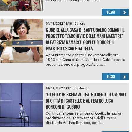
LEGGI
04/11/2022 11:16
|
Cultura
GUBBIO. ALLA CASA DI SANT'UBALDO DOMANI IL
PROGETTO "L'ARCHIVIO DELLE MANI MAESTRE"
DI PATRIZIA RAMACCI. OSPITE D'ONORE IL
MAESTRO OSCAR PIATTELLA
Appuntamento sabato 5 novembre alle ore
15,30 alla Casa di Sant’Ubaldo di Gubbio per la
presentazione del progetto"L`arc...
LEGGI
04/11/2022 11:01
|
Costume
"OTELLO" IN SCENA AL TEATRO DEGLI ILLUMINATI
DI CITTÀ DI CASTELLO E AL TEATRO LUCA
RONCONI DI GUBBIO
Continua la tournée umbra di Otello, la nuova
produzione del Teatro Stabile dell`Umbria
diretta da Andrea Baracco, con l...