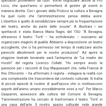
spettatori provenienti da fuori. Vorrei ringraziare anche la Pro
Loco, che quest'anno ci permetterà di gestire gli eventi in
maniera diretta. Con i giovani della Proloco la cultura a Bevagna
ha quel ruolo che l'amministrazione pensa debba avere.
L'obiettivo è quello di sensibilizzare sempre più la frequentazione
del teatro, anche da parte delle scuole”. A illustrare i sei
spettacoli è stata Bianca Maria Ragni, del TSU: “A Bevagna,
attraverso il teatro 'Torti' – ha sottolineato – riusciamo ad
organizzare stagioni di qualità. Abbiamo a disposizione un teatro
accogliente, che ci ha permesso nel tempo di realizzare anche
parecchi allestimenti per le nostre produzioni”. Ad aprire la
stagione teatrale bevanate sarà l'anteprima de “La madre dei
mostri” del regista Lorenzo Collalti. “Ho sempre avuto la
passione per i racconti di Guy Maupassant che, nella Francia di
fine Ottocento – ha affermato il regista - indagava la realtà con
una complessità che trascendeva dal contesto culturale. Si tratta
di piccoli episodi di routine di quell'epoca che ci restituiscono
aspetti dell'animo umano incredibilmente vicini a noi”. Per Marco
Gasparrini, assessore alla cultura del Comune di Bevagna,
“l'amministrazione ha cercato di trasformare il teatro 'Torti' in
una casa dell'arte. Il nostro spazio culturale vede grande