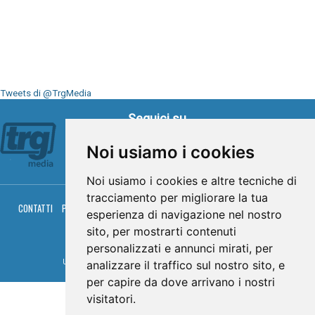
Tweets di @TrgMedia
Seguici su
Noi usiamo i cookies
Noi usiamo i cookies e altre tecniche di
tracciamento per migliorare la tua
CONTATTI
PRIVACY
COOKIES
PALINSESTO
DIRETTA TV
DIRETTA RADIO
esperienza di navigazione nel nostro
RGM HITRADIO
sito, per mostrarti contenuti
© TRG Media 2005-2026
personalizzati e annunci mirati, per
analizzare il traffico sul nostro sito, e
Umbria Televisioni s.r.l. - P.I.00496230541 -
www.trgmedia.it
- Powered by
FFZ
per capire da dove arrivano i nostri
visitatori.