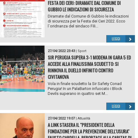
FESTA DEI CERI: DIRAMATE DAL COMUNE DI
GUBBIO LE INDICAZIONI DI SICUREZZA
Diramate dal Comune di Gubbio le indicazioni
di sicurezza per la Festa dei Ceri 2022. Ecco
l`oridnanza del sindaco Fili...
LEGGI
27/04/2022 23:43
|
Sport
SIR PERUGIA SUPERA 3-1 MODENA IN GARA 5 ED
ACCEDE ALLA FINALISSIMA SCUDETTO: SI
RINNOVA IL DUELLO INFINITO CONTRO
CIVITANOVA
Vola in finale scudetto la Sir Safety Conad
Perugia! In un PalaBarton infuocato i Block
Devils superano in quattro set M...
LEGGI
27/04/2022 19:07
|
Attualità
A LINK STASERA IL "PRESIDENTE DELLA
FONDAZIONE PER LA PREVENZIONE DELL'USURA"
FAUSTO CARDELLA. REPORTAGE ALLA CARITAS DI