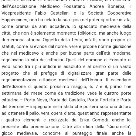
dell’Associazione Medioevo Fossatano Andrea Bonerba, il
Vicepresidente Fabio Castellani e la Società Cooperativa
Happennines, non ha celato la sua gioia nel poter riportare in vita,
come oramai da anni accadeva, lo spaccato medievale della
città, che non è solamente momento folklorico, ma anche luogo
di memoria storica. Oggetto della festa, infatti, sono proprio gli
statuti, come si evince dal nome, vere e proprie norme giuridiche
che nel medioevo e anche per buona parte dell’età moderna,
regolavano la vita dei cittadini. Quelli del comune di Fossato di
Vico sono tra i più antichi in assoluto e al centro di un vasto
progetto che si prefigge di digitalizzare gran parte delle
regolamentazioni cittadine medievali dell’Umbria. Il calendario
dell’edizione di questo prossimo maggio, 6, 7 e 8, primo fine
settimana del mese come da tradizione, vede le quattro porte
cittadine – Porta Nova, Porta del Castello, Porta Portella e Porta
del Serrone – impegnate nella sfida che porterà solo una di loro
ad ottenere il palio, vera opera d’arte, quest’anno rappresentante
i quattro elementi e realizzata da Erika Comodi, anche lei
presente alla presentazione. Oltre alla sfida della “Ciurumella”,
gioco medievale, concorre al punteggio finale anche la