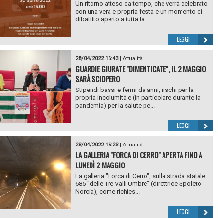
Un ritorno atteso da tempo, che verrà celebrato
con una vera e propria festa e un momento di
dibattito aperto a tutta la...
LEGGI
28/04/2022 16:43
|
Attualità
GUARDIE GIURATE "DIMENTICATE", IL 2 MAGGIO
SARÀ SCIOPERO
Stipendi bassi e fermi da anni, rischi per la
propria incolumità e (in particolare durante la
pandemia) per la salute pe...
LEGGI
28/04/2022 16:23
|
Attualità
LA GALLERIA "FORCA DI CERRO" APERTA FINO A
LUNEDÌ 2 MAGGIO
La galleria "Forca di Cerro", sulla strada statale
685 "delle Tre Valli Umbre" (direttrice Spoleto-
Norcia), come richies...
LEGGI