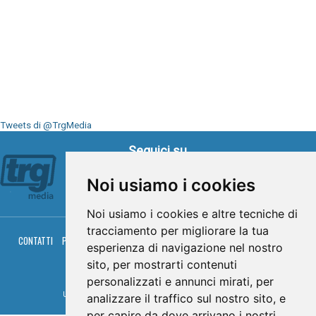
Tweets di @TrgMedia
Seguici su
Noi usiamo i cookies
Noi usiamo i cookies e altre tecniche di
tracciamento per migliorare la tua
CONTATTI
PRIVACY
COOKIES
PALINSESTO
DIRETTA TV
DIRETTA RADIO
esperienza di navigazione nel nostro
RGM HITRADIO
sito, per mostrarti contenuti
© TRG Media 2005-2026
personalizzati e annunci mirati, per
Umbria Televisioni s.r.l. - P.I.00496230541 -
www.trgmedia.it
- Powered by
FFZ
analizzare il traffico sul nostro sito, e
per capire da dove arrivano i nostri