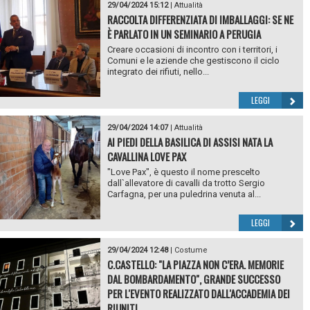
29/04/2024 15:12
|
Attualità
RACCOLTA DIFFERENZIATA DI IMBALLAGGI: SE NE
È PARLATO IN UN SEMINARIO A PERUGIA
Creare occasioni di incontro con i territori, i
Comuni e le aziende che gestiscono il ciclo
integrato dei rifiuti, nello...
LEGGI
29/04/2024 14:07
|
Attualità
AI PIEDI DELLA BASILICA DI ASSISI NATA LA
CAVALLINA LOVE PAX
"Love Pax", è questo il nome prescelto
dall`allevatore di cavalli da trotto Sergio
Carfagna, per una puledrina venuta al...
LEGGI
29/04/2024 12:48
|
Costume
C.CASTELLO: "LA PIAZZA NON C’ERA. MEMORIE
DAL BOMBARDAMENTO", GRANDE SUCCESSO
PER L'EVENTO REALIZZATO DALL'ACCADEMIA DEI
RIUNITI