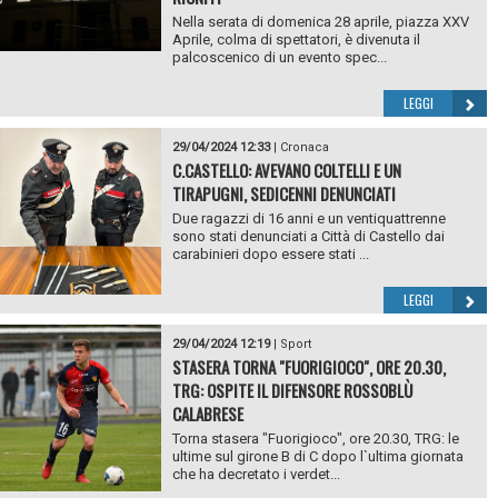
Nella serata di domenica 28 aprile, piazza XXV
Aprile, colma di spettatori, è divenuta il
palcoscenico di un evento spec...
LEGGI
29/04/2024 12:33
|
Cronaca
C.CASTELLO: AVEVANO COLTELLI E UN
TIRAPUGNI, SEDICENNI DENUNCIATI
Due ragazzi di 16 anni e un ventiquattrenne
sono stati denunciati a Città di Castello dai
carabinieri dopo essere stati ...
LEGGI
29/04/2024 12:19
|
Sport
STASERA TORNA "FUORIGIOCO", ORE 20.30,
TRG: OSPITE IL DIFENSORE ROSSOBLÙ
CALABRESE
Torna stasera "Fuorigioco", ore 20.30, TRG: le
ultime sul girone B di C dopo l`ultima giornata
che ha decretato i verdet...