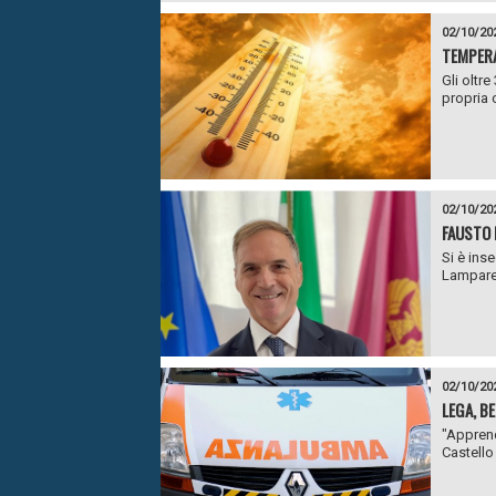
02/10/20
TEMPERA
Gli oltr
propria c
02/10/20
FAUSTO 
Si è ins
Lamparell
02/10/20
LEGA, BE
"Apprend
Castello 