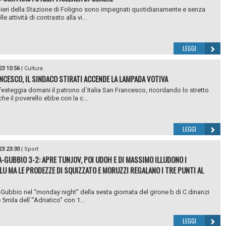
nieri della Stazione di Foligno sono impegnati quotidianamente e senza
le attività di contrasto alla vi...
LEGGI
23 10:56
|
Cultura
NCESCO, IL SINDACO STIRATI ACCENDE LA LAMPADA VOTIVA
esteggia domani il patrono d`Italia San Francesco, ricordando lo stretto
he il poverello ebbe con la c...
LEGGI
23 23:30
|
Sport
-GUBBIO 3-2: APRE TUNJOV, POI UDOH E DI MASSIMO ILLUDONO I
U MA LE PRODEZZE DI SQUIZZATO E MORUZZI REGALANO I TRE PUNTI AL
Gubbio nel “monday night” della sesta giornata del girone b di C dinanzi
e 5mila dell`”Adriatico” con 1...
LEGGI