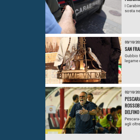
I Carabi
sosta nel
03/10/20
SAN FRA
Gubbio f
legame c
02/10/20
PESCARA
ROSSOBL
DELFINO
Pescara-
agli oltr