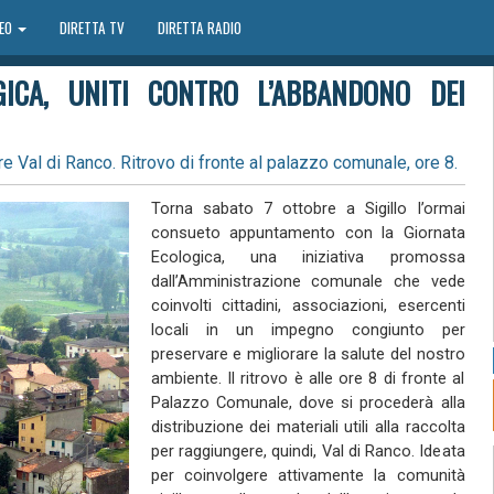
DEO
DIRETTA TV
DIRETTA RADIO
GICA, UNITI CONTRO L’ABBANDONO DEI
e Val di Ranco. Ritrovo di fronte al palazzo comunale, ore 8.
Torna sabato 7 ottobre a Sigillo l’ormai
consueto appuntamento con la Giornata
Ecologica, una iniziativa promossa
dall’Amministrazione comunale che vede
coinvolti cittadini, associazioni, esercenti
locali in un impegno congiunto per
preservare e migliorare la salute del nostro
ambiente. Il ritrovo è alle ore 8 di fronte al
Palazzo Comunale, dove si procederà alla
distribuzione dei materiali utili alla raccolta
per raggiungere, quindi, Val di Ranco. Ideata
per coinvolgere attivamente la comunità