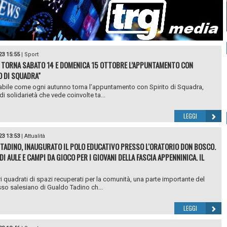
23 15:55
|
Sport
 TORNA SABATO 14 E DOMENICA 15 OTTOBRE L’APPUNTAMENTO CON
O DI SQUADRA"
ile come ogni autunno torna l’appuntamento con Spirito di Squadra,
di solidarietà che vede coinvolte ta...
LEGGI
23 13:53
|
Attualità
TADINO, INAUGURATO IL POLO EDUCATIVO PRESSO L'ORATORIO DON BOSCO.
I AULE E CAMPI DA GIOCO PER I GIOVANI DELLA FASCIA APPENNINICA. IL
i quadrati di spazi recuperati per la comunità, una parte importante del
o salesiano di Gualdo Tadino ch...
LEGGI