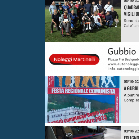
03/10/20
QUADRAN
VIGILI D
Sono stat
Cate" an
03/10/20
A GUBBI
A partir
Compless
03/10/20
FOLIGNO