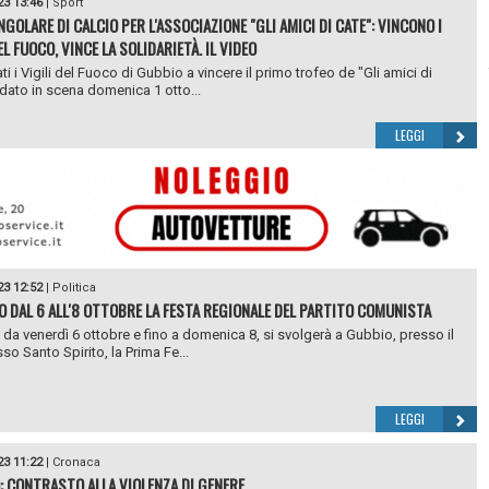
23 13:46
|
Sport
GOLARE DI CALCIO PER L'ASSOCIAZIONE "GLI AMICI DI CATE": VINCONO I
EL FUOCO, VINCE LA SOLIDARIETÀ. IL VIDEO
i i Vigili del Fuoco di Gubbio a vincere il primo trofeo de "Gli amici di
dato in scena domenica 1 otto...
LEGGI
23 12:52
|
Politica
O DAL 6 ALL'8 OTTOBRE LA FESTA REGIONALE DEL PARTITO COMUNISTA
e da venerdì 6 ottobre e fino a domenica 8, si svolgerà a Gubbio, presso il
o Santo Spirito, la Prima Fe...
LEGGI
23 11:22
|
Cronaca
: CONTRASTO ALLA VIOLENZA DI GENERE