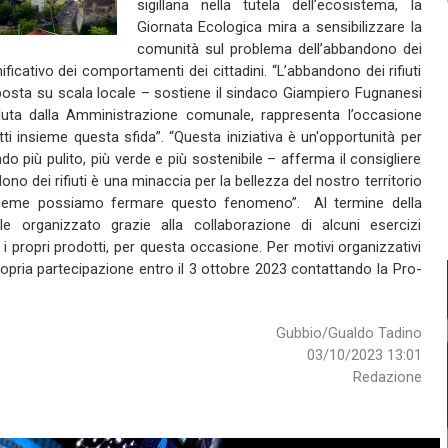
sigillana nella tutela dell’ecosistema, la
Giornata Ecologica mira a sensibilizzare la
comunità sul problema dell’abbandono dei
icativo dei comportamenti dei cittadini. “L’abbandono dei rifiuti
posta su scala locale – sostiene il sindaco Giampiero Fugnanesi
luta dalla Amministrazione comunale, rappresenta l’occasione
tti insieme questa sfida”. “Questa iniziativa è un'opportunità per
 più pulito, più verde e più sostenibile – afferma il consigliere
o dei rifiuti è una minaccia per la bellezza del nostro territorio
nsieme possiamo fermare questo fenomeno”. Al termine della
 organizzato grazie alla collaborazione di alcuni esercizi
i propri prodotti, per questa occasione. Per motivi organizzativi
 propria partecipazione entro il 3 ottobre 2023 contattando la Pro-
Gubbio/Gualdo Tadino
03/10/2023 13:01
Redazione