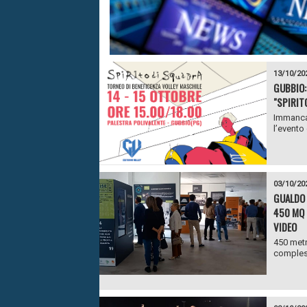
13/10/20
GUBBIO:
"SPIRIT
Immancab
l’evento 
03/10/20
GUALDO 
450 MQ D
VIDEO
450 metr
compless