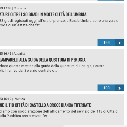
23 17:03
|
Cronaca
TURE OLTRE I 30 GRADI IN MOLTE CITTÀ DELL'UMBRIA
e 33 gradi registrati oggi, all`ora di pranzo, a Bastia Umbra sono una vera e
oda di un`estate che fati...
LEGGI
23 16:42
|
Attualità
LAMPARELLI ALLA GUIDA DELLA QUESTURA DI PERUGIA
ediato questa mattina alla guida della Questura di Perugia, Fausto
i, in arrivo dal Servizio centrale o...
LEGGI
23 16:19
|
Politica
NE IL 118 CITTÀ DI CASTELLO A CROCE BIANCA TIFERNATE
iamo con soddisfazione dell`affidamento del servizio del 118 di Città di
alla Pubblica assistenza tifer...