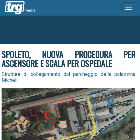
Toggl
naviga
SPOLETO, NUOVA PROCEDURA PER
ASCENSORE E SCALA PER OSPEDALE
Strutture di collegamento dal parcheggio della palazzina
Micheli.