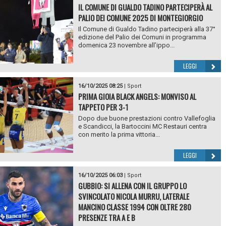
IL COMUNE DI GUALDO TADINO PARTECIPERÀ AL
PALIO DEI COMUNE 2025 DI MONTEGIORGIO
Il Comune di Gualdo Tadino parteciperà alla 37°
edizione del Palio dei Comuni in programma
domenica 23 novembre all’ippo...
LEGGI
16/10/2025 08:25
|
Sport
PRIMA GIOIA BLACK ANGELS: MONVISO AL
TAPPETO PER 3-1
Dopo due buone prestazioni contro Vallefoglia
e Scandicci, la Bartoccini MC Restauri centra
con merito la prima vittoria...
LEGGI
16/10/2025 06:03
|
Sport
GUBBIO: SI ALLENA CON IL GRUPPO LO
SVINCOLATO NICOLA MURRU, LATERALE
MANCINO CLASSE 1994 CON OLTRE 280
PRESENZE TRA A E B