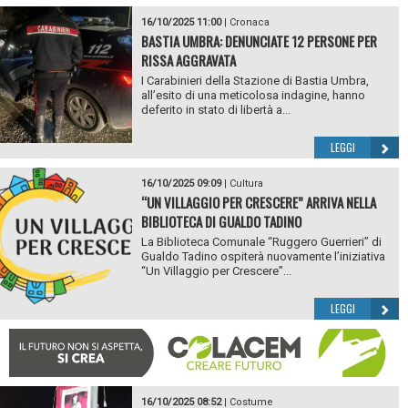
16/10/2025 11:00
|
Cronaca
BASTIA UMBRA: DENUNCIATE 12 PERSONE PER
RISSA AGGRAVATA
I Carabinieri della Stazione di Bastia Umbra,
all’esito di una meticolosa indagine, hanno
deferito in stato di libertà a...
LEGGI
16/10/2025 09:09
|
Cultura
“UN VILLAGGIO PER CRESCERE” ARRIVA NELLA
BIBLIOTECA DI GUALDO TADINO
La Biblioteca Comunale “Ruggero Guerrieri” di
Gualdo Tadino ospiterà nuovamente l’iniziativa
“Un Villaggio per Crescere”...
LEGGI
16/10/2025 08:52
|
Costume